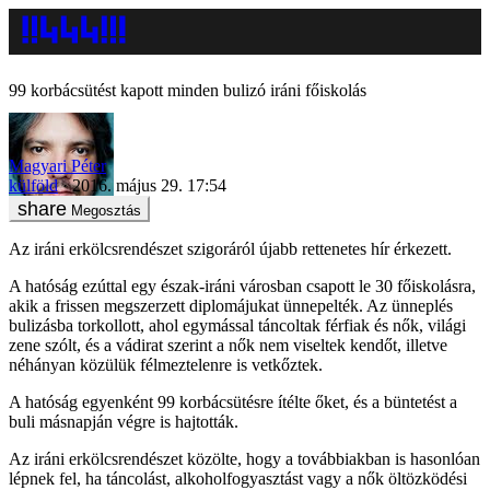
99 korbácsütést kapott minden bulizó iráni főiskolás
Magyari Péter
külföld
2016. május 29. 17:54
Megosztás
Az iráni erkölcsrendészet szigoráról újabb rettenetes hír érkezett.
A hatóság ezúttal egy észak-iráni városban csapott le 30 főiskolásra,
akik a frissen megszerzett diplomájukat ünnepelték. Az ünneplés
bulizásba torkollott, ahol egymással táncoltak férfiak és nők, világi
zene szólt, és a vádirat szerint a nők nem viseltek kendőt, illetve
néhányan közülük félmeztelenre is vetkőztek.
A hatóság egyenként 99 korbácsütésre ítélte őket, és a büntetést a
buli másnapján végre is hajtották.
Az iráni erkölcsrendészet közölte, hogy a továbbiakban is hasonlóan
lépnek fel, ha táncolást, alkoholfogyasztást vagy a nők öltözködési