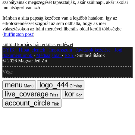
szabályainak megszegését tapasztalják, akár szülinapi, akár iskolai
mulatságról van szó.
Iránban a síita papság kezében van a legtöbb hatalom, így az
erkölcsrendészet szigorát az sem oldhatta, hogy az idei
választásokon az iráni mércével liberális oldal került többségbe.
(
huffington post
)
külföld
korbács
Irán
erkölcsrendészet
GYIK
Hibát jelentek
Impresszum
Javítások kezelése
Jogi
dokumentumok
Médiaajánlat
RSS
Sütibeállítások
©
2026
Magyar Jeti Zrt.
Vége
Menü
Címlap
Friss
Kör
Fiók