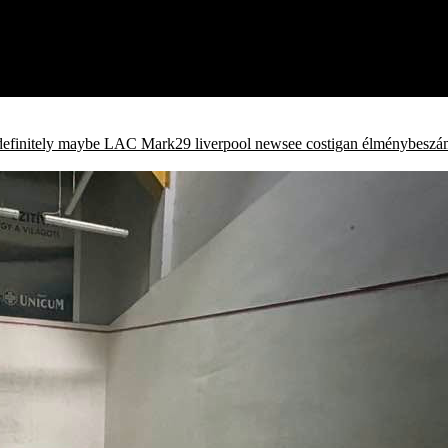
definitely maybe
LAC
Mark29
liverpool
newsee
costigan
élménybeszá