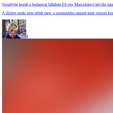
Veszélybe került a budapesti fallabda-Eb egy Marczibányi téri tűz mia
A tűzben senki nem sérült meg, a szomszédos squash klub viszont ko
Német Szilvi
sport
ma 19:19