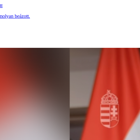
tt
molyan beázott.