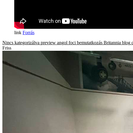
Forrás
Nincs kategorizálva
preview
angol foci
bemutatkozás
Britannia blog
Friss