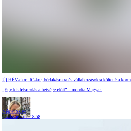
Új HÉV-ekre, IC-kre, bérlakásokra és vállalkozásokra költené a korm
„Egy kis felsorolás a hétvége előtt” – mondta Magyar.
Német Szilvi
gazdaság
ma 18:58