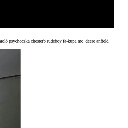
moló
psychocska
chesterb
rudeboy
fa-kupa
mc_deere
anfield