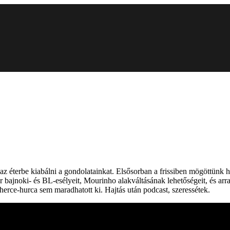
és az éterbe kiabálni a gondolatainkat. Elsősorban a frissiben mögöttün
 bajnoki- és BL-esélyeit, Mourinho alakváltásának lehetőségeit, és arra
 herce-hurca sem maradhatott ki. Hajtás után podcast, szeressétek.