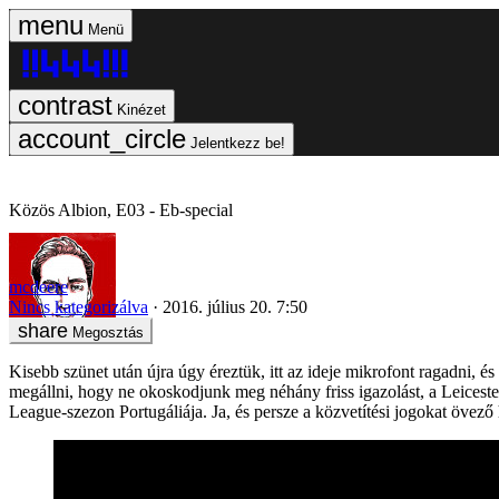
Menü
Kinézet
Jelentkezz be!
Közös Albion, E03 - Eb-special
mcdeere
Nincs kategorizálva
2016. július 20. 7:50
Megosztás
Kisebb szünet után újra úgy éreztük, itt az ideje mikrofont ragadni, 
megállni, hogy ne okoskodjunk meg néhány friss igazolást, a Leicester
League-szezon Portugáliája. Ja, és persze a közvetítési jogokat övező