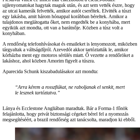
ujjlenyomatokat hagytak maguk után, és azt sem vették észre, hogy
az utcai kamerák felvették, amikor autót cseréltek. Elvitték a túszt
egy lakásba, amit három hónappal korábban béreltek. Amikor a
tulajdonos meglátogatta őket, nem engedték be a konyhába, mert
egyikük azt mondta, ott van a barátnője. Közben a túsz volt a
konyhában.
A rendőrség telefonhívásokat és emaileket is lenyomozott, miközben
tárgyaltak a váltságdíjról. Azevedót akkor tartóztatták le, amikor
kórházba ment egy motoros sérülés miatt. Ő vezette a rendőröket a
lakáshoz, ahol közben Amorim figyelt a túszra.
Aparecida Schunk kiszabadulásakor azt mondta:
“Arra kérem a rosszfiúkat, ne raboljanak el senkit, mert
le lesznek tartóztatva.”
Lánya és Ecclestone Angliában maradtak. Bár a Forma-1 főnök
felajánlotta, hogy privát biztonsági cégeket bérel fel a nyomozás
megsegítéséért, a brazil rendőrség azt tanácsolta, maradjon ki ebből.