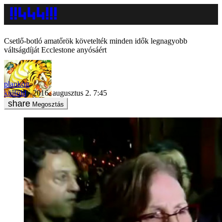
Csetlő-botló amatőrök követelték minden idők legnagyobb
váltságdíját Ecclestone anyósáért
plankog
külföld
2016. augusztus 2. 7:45
Megosztás