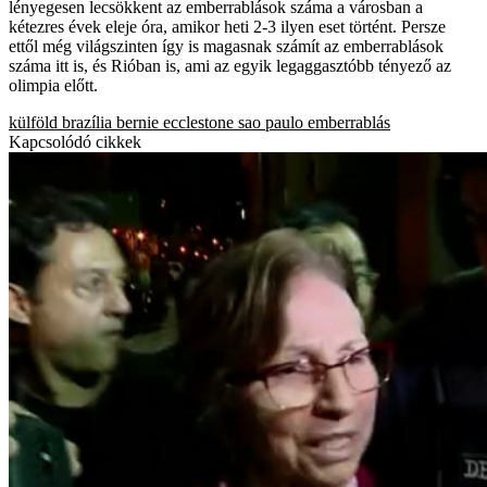
lényegesen lecsökkent az emberrablások száma a városban a
kétezres évek eleje óra, amikor heti 2-3 ilyen eset történt. Persze
ettől még világszinten így is magasnak számít az emberrablások
száma itt is, és Rióban is, ami az egyik legaggasztóbb tényező az
olimpia előtt.
külföld
brazília
bernie ecclestone
sao paulo
emberrablás
Kapcsolódó cikkek