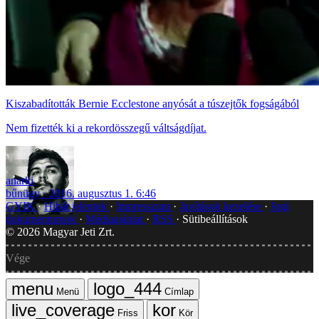
Kiszabadították Bernie Ecclestone anyósát a túszejtők fogságából
Nem fizették ki a rekordösszegű váltságdíjat.
anarki
bűnügy
2016. augusztus 1. 6:46
GYIK
Hibát jelentek
Impresszum
Javítások kezelése
Jogi
dokumentumok
Médiaajánlat
RSS
Sütibeállítások
©
2026
Magyar Jeti Zrt.
Vége
Menü
Címlap
Friss
Kör