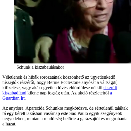
Schunk a kiszabaulásakor
Véletlenek és hibák sorozatának köszönhető az ügyetlenkedő
túszejtők részéről, hogy Bernie Ecclestone anyósát a váltságdíj
kifizetése, vagy akár egyetlen lövés eldördülése nélkül
sikerült
kiszabadítani
kilenc nap fogság után. Az akció részleteiről
a
Guardian írt
.
Az anyósra, Aparecida Schunkra megkötözve, de sértetlenül találtak
rá egy bérelt lakásban vasárnap este Sao Paulo egyik szegényebb
negyedében, miután a rendőrség betörte a garázsajtót és megrohanta
a házat.