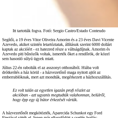
Itt tartották fogva. Fotó: Sergio Castro/Estado Conteudo
Segítői, a 19 éves Vitor Oliveira Amorim és a 23 éves Davi Vicente
Azevedo, akiket szintén letartóztatak, állításuk szerint 6000 dollárt
kaptak az akcióért - ez hatezred része a váltságdíjnak. Amorim és
Azevedo piti bűnözők voltak, ismerték őket a rendőrök, de közel
sem hasonló súlyú ügyek miatt.
Július 22-én rabolták el az asszonyt otthonából. Hiába volt
drótkerítés a ház körül - a házvezetőnő maga nyitott ajtót az
emberrablóknak, mert azt mondták, megérkezett a házhozszállítás.
Ez volt talán az egyetlen igazán profi részlet az
akcióban - azt ugyanis megtudták valahonnan, belülről,
hogy épp egy új bútor érkezését várták.
A házvezetőnőt megkötözték, Aparecida Schunkot egy Ford
Fiestával vitték el. Innen már elkezdődött a csetlés-botlás: