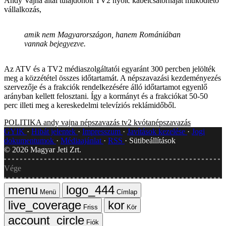
Andy Vajna által tulajdonolt TV2 nyolc kábelcsatornáját működtető
vállalkozás,
amik nem Magyarországon, hanem Romániában
vannak bejegyezve.
Az ATV és a TV2 médiaszolgáltatói egyaránt 300 percben jelölték
meg a közzététel összes időtartamát. A népszavazási kezdeményezés
szervezője és a frakciók rendelkezésére álló időtartamot egyenlő
arányban kellett felosztani. Így a kormányt és a frakciókat 50-50
perc illeti meg a kereskedelmi televíziós reklámidőből.
POLITIKA
andy vajna
népszavazás
tv2
kvótanépszavazás
GYIK
Hibát jelentek
Impresszum
Javítások kezelése
Jogi
dokumentumok
Médiaajánlat
RSS
Sütibeállítások
©
2026
Magyar Jeti Zrt.
Vége
Menü
Címlap
Friss
Kör
Fiók