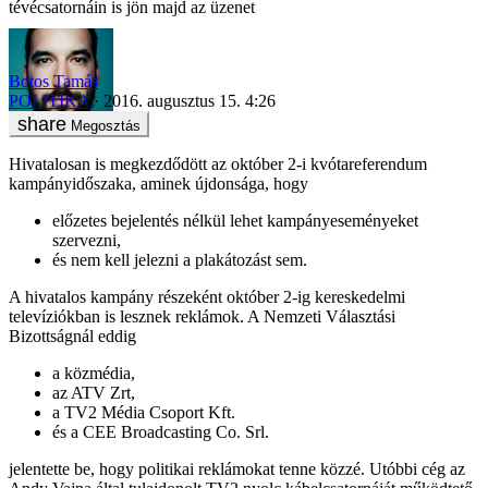
tévécsatornáin is jön majd az üzenet
Botos Tamás
POLITIKA
2016. augusztus 15. 4:26
Megosztás
Hivatalosan is megkezdődött az október 2-i kvótareferendum
kampányidőszaka, aminek újdonsága, hogy
előzetes bejelentés nélkül lehet kampányeseményeket
szervezni,
és nem kell jelezni a plakátozást sem.
A hivatalos kampány részeként október 2-ig kereskedelmi
televíziókban is lesznek reklámok. A Nemzeti Választási
Bizottságnál eddig
a közmédia,
az ATV Zrt,
a TV2 Média Csoport Kft.
és a CEE Broadcasting Co. Srl.
jelentette be, hogy politikai reklámokat tenne közzé. Utóbbi cég az