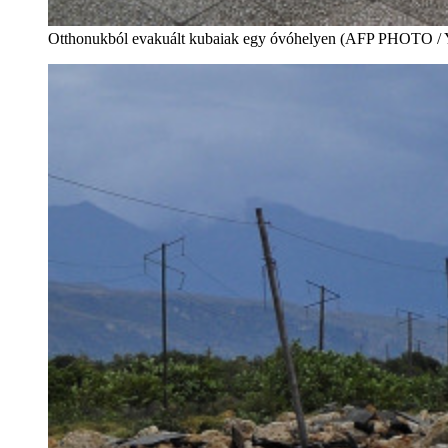
Otthonukból evakuált kubaiak egy óvóhelyen (AFP PHOTO