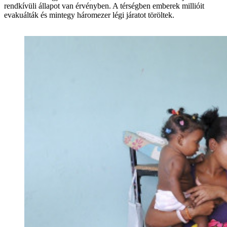
rendkívüli állapot van érvényben. A térségben emberek millióit
evakuálták és mintegy háromezer légi járatot töröltek.