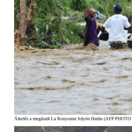
Átkelés a megáradt La Rouyonne folyón Haitin (AFP P