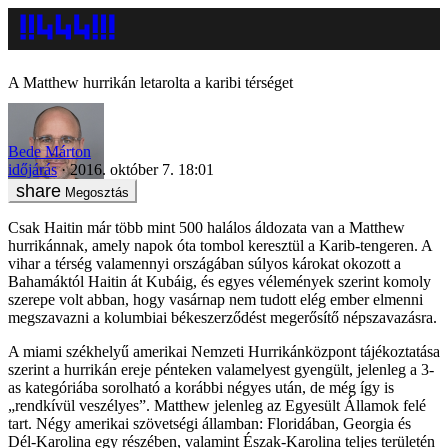
A Matthew hurrikán letarolta a karibi térséget
Bede Márton
időjárás
2016. október 7. 18:01
Megosztás
Csak Haitin már több mint 500 halálos áldozata van a Matthew
hurrikánnak, amely napok óta tombol keresztül a Karib-tengeren. A
vihar a térség valamennyi országában súlyos károkat okozott a
Bahamáktól Haitin át Kubáig, és egyes vélemények szerint komoly
szerepe volt abban, hogy vasárnap nem tudott elég ember elmenni
megszavazni a kolumbiai békeszerződést megerősítő népszavazásra.
A miami székhelyű amerikai Nemzeti Hurrikánközpont tájékoztatása
szerint a hurrikán ereje pénteken valamelyest gyengült, jelenleg a 3-
as kategóriába sorolható a korábbi négyes után, de még így is
„rendkívül veszélyes”. Matthew jelenleg az Egyesült Államok felé
tart. Négy amerikai szövetségi államban: Floridában, Georgia és
Dél-Karolina egy részében, valamint Észak-Karolina teljes területén