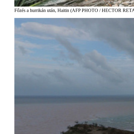
Főzés a hurrikán után, Haitin (AFP PHOTO / HECTOR RE