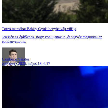
Torzó maradhat Balásy Gyula hegybe vájt villája
Jelezték az építőknek, hogy vonuljanak le, és vigyék magukkal az
építőanyagot is.
Czinkóczi Sándor
építészet
2026. május 18. 6:17