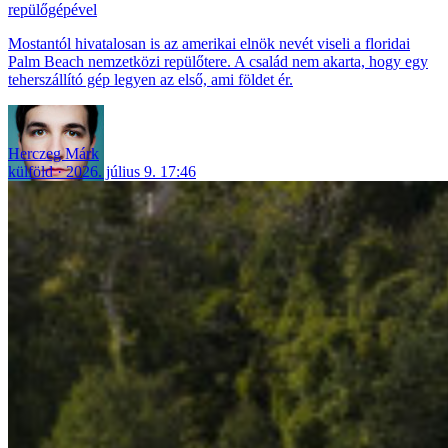
repülőgépével
Mostantól hivatalosan is az amerikai elnök nevét viseli a floridai
Palm Beach nemzetközi repülőtere. A család nem akarta, hogy egy
teherszállító gép legyen az első, ami földet ér.
Herczeg Márk
külföld
2026. július 9. 17:46