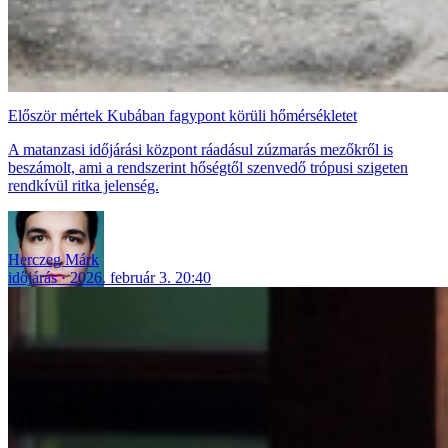
Először mértek Kubában fagypont körüli hőmérsékletet
A matanzasi időjárási központ ráadásul zúzmarás mezőkről is
beszámolt, ami a rendszerint hőségtől szenvedő trópusi szigeten
rendkívül ritka jelenség.
Herczeg Márk
időjárás
2026. február 3. 20:40