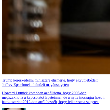
Trump kereskedelmi minisztere elismerte, hogy együtt ebédelt
Jeffrey Epsteinnel a bűnöző magánszigetén
Howard Lutnick korábban azt állította, hogy 2005-ben
megszakította a kapcsolatot Epsteinnel, de a nyilvánosságra hozott
itatok szerint 2012-ben arról beszélt, hogy felkereste a szigetet.