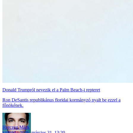
Donald Trumpról nevezik el a Palm Beach-i repteret
Ron DeSantis republikánus floridai kormányzó nyalt be ezzel a
főnökének.
Herczeg Márk
külföld
2026. március 31. 13:20