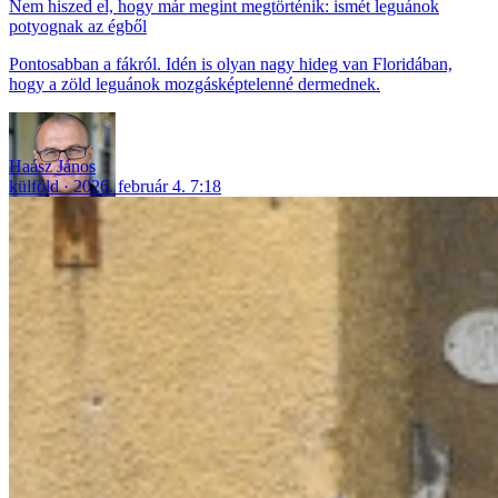
Nem hiszed el, hogy már megint megtörténik: ismét leguánok
potyognak az égből
Pontosabban a fákról. Idén is olyan nagy hideg van Floridában,
hogy a zöld leguánok mozgásképtelenné dermednek.
Haász János
külföld
2026. február 4. 7:18