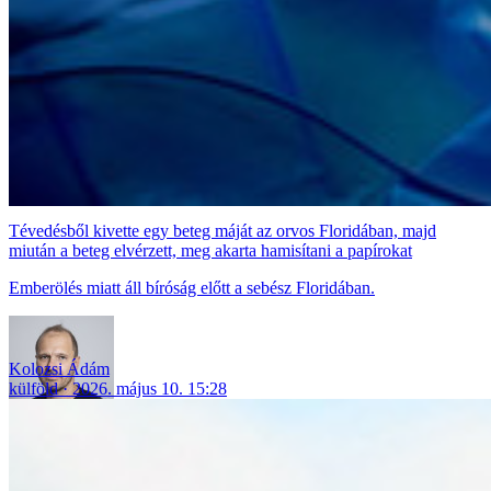
Tévedésből kivette egy beteg máját az orvos Floridában, majd
miután a beteg elvérzett, meg akarta hamisítani a papírokat
Emberölés miatt áll bíróság előtt a sebész Floridában.
Kolozsi Ádám
külföld
2026. május 10. 15:28