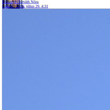
Diószegi-Horváth Nóra
külföld
2026. július 29. 4:31