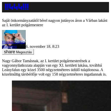
Saját önkormányzatától bérel nagyon jutányos áron a Várban lakást
az I. kerület polgármestere
Haszán Zoltán
Budapest
2016. november 18. 8:23
Megosztás
Nagy Gábor Tamásnak, az I. kerület polgármesterének a
vagyonnyilatkozata alapján van egy XI. kerületi lakása, továbbá
Leányfalun egy közel 3500 négyzetméteres üdülő tulajdonosa. A
közelmúltig társbérlője volt egy 158 négyzetméteres ingatlannak is.