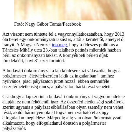
Fotó: Nagy Gábor Tamás/Facebook
Azt viszont nem tüntette fel a vagyonnyilatkozataiban, hogy 2013
óta bérel egy önkormányzati lakást is, attól a kerülettől, amelyet ő
irányít. A Magyar Nemzet
írta meg
, hogy a fideszes politikus a
Táncsics Mihály utca 23.-ban található patinás műemlék házban
bérli az önkormányzati lakást. A környékbeli bérleti díjak
töredékéért, havi 81 ezer forintért.
A budavári önkormányzat a lap kérdésére azt válaszolta, hogy a
polgármester „életvitelszerűen lakik az ingatlanban”, amihez
nyilvános, piaci pályázaton jutott hozzá, ebben semmiféle
összeférhetetlenség nincs, a pályázaton bárki részt vehetett.
Csakhogy a lap szerint a budavári önkormányzat vagyonrendelete
alapján ez nem feltétlenül igaz. Az összeférhetetlenségi szabályok
szerint ugyanis a pályázat elbírálásában olyan személy nem vehet
részt, akitől bármilyen oknál fogva nem várható el az ügy
elfogulatlan megítélése. Márpedig alig van olyan önkormányzati
alkalmazott, hogy elfogulatlanul döntsön a polgármester
pályázatáról.