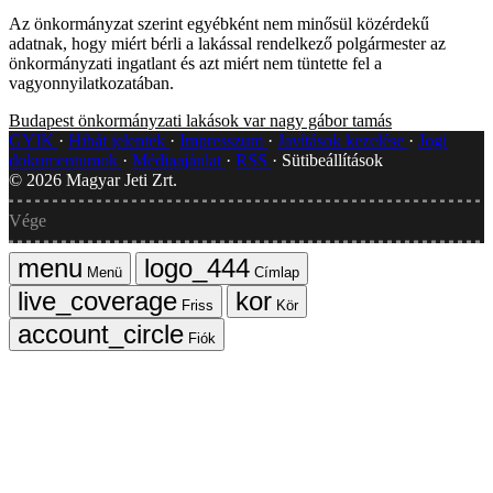
Az önkormányzat szerint egyébként nem minősül közérdekű
adatnak, hogy miért bérli a lakással rendelkező polgármester az
önkormányzati ingatlant és azt miért nem tüntette fel a
vagyonnyilatkozatában.
Budapest
önkormányzati lakások
var
nagy gábor tamás
GYIK
Hibát jelentek
Impresszum
Javítások kezelése
Jogi
dokumentumok
Médiaajánlat
RSS
Sütibeállítások
©
2026
Magyar Jeti Zrt.
Vége
Menü
Címlap
Friss
Kör
Fiók