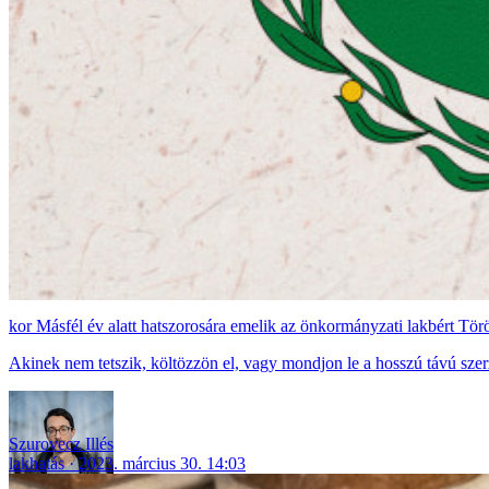
Másfél év alatt hatszorosára emelik az önkormányzati lakbért Török
Akinek nem tetszik, költözzön el, vagy mondjon le a hosszú távú sze
Szurovecz Illés
lakhatás
2023. március 30. 14:03