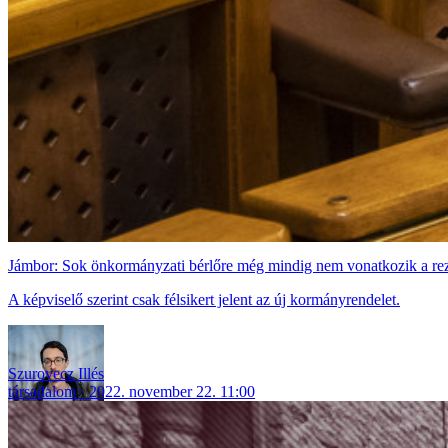
Jámbor: Sok önkormányzati bérlőre még mindig nem vonatkozik a re
A képviselő szerint csak félsikert jelent az új kormányrendelet.
Szurovecz Illés
társadalom
2022. november 22. 11:00