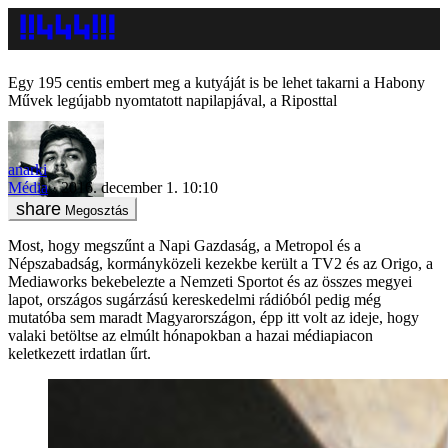
Egy 195 centis embert meg a kutyáját is be lehet takarni a Habony
Művek legújabb nyomtatott napilapjával, a Riposttal
anarki
Média
2016. december 1. 10:10
Megosztás
Most, hogy megszűnt a Napi Gazdaság, a Metropol és a
Népszabadság, kormányközeli kezekbe került a TV2 és az Origo, a
Mediaworks bekebelezte a Nemzeti Sportot és az összes megyei
lapot, országos sugárzású kereskedelmi rádióból pedig még
mutatóba sem maradt Magyarországon, épp itt volt az ideje, hogy
valaki betöltse az elmúlt hónapokban a hazai médiapiacon
keletkezett irdatlan űrt.