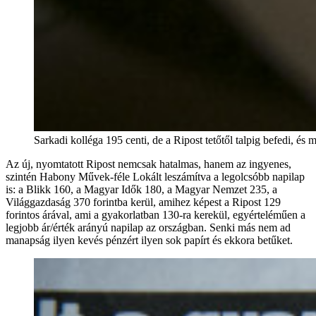
Sarkadi kolléga 195 centi, de a Ripost tetőtől talpig befedi, és
Az új, nyomtatott Ripost nemcsak hatalmas, hanem az ingyenes,
szintén Habony Művek-féle Lokált leszámítva a legolcsóbb napilap
is: a Blikk 160, a Magyar Idők 180, a Magyar Nemzet 235, a
Világgazdaság 370 forintba kerül, amihez képest a Ripost 129
forintos árával, ami a gyakorlatban 130-ra kerekül, egyérteléműen a
legjobb ár/érték arányú napilap az országban. Senki más nem ad
manapság ilyen kevés pénzért ilyen sok papírt és ekkora betűket.