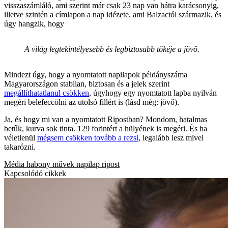
visszaszámláló, ami szerint már csak 23 nap van hátra karácsonyig,
illetve szintén a címlapon a nap idézete, ami Balzactól származik, és
úgy hangzik, hogy
A világ legtekintélyesebb és legbiztosabb tőkéje a jövő.
Mindezt úgy, hogy a nyomtatott napilapok példányszáma
Magyarországon stabilan, biztosan és a jelek szerint
megállíthatatlanul csökken
, úgyhogy egy nyomtatott lapba nyilván
megéri belefeccölni az utolsó fillért is (lásd még: jövő).
Ja, és hogy mi van a nyomtatott Ripostban? Mondom, hatalmas
betűk, kurva sok tinta. 129 forintért a hülyének is megéri. És ha
véletlenül
mégsem csökken tovább a rezsi
, legalább lesz mivel
takarózni.
Média
habony művek
napilap
ripost
Kapcsolódó cikkek