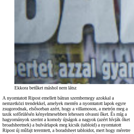
Ekkora betűket máshol nem látsz
A nyomtatott Ripost emellett bátran szembemegy azokkal a
nemzetközi trendekkel, amelyek mentén a nyomtatott lapok egyre
zsugorodnak, elsősorban azért, hogy a villamoson, a metrón meg a
taxik sofőrülésén kényelmesebben lehessen olvasni őket. És míg a
hagyományok szerint a komoly újságok a nagyok (azért hívják őket
broadsheetnek) a bulvárlapok meg kicsik (tabloid) a nyomtatott
Ripost új műfajt teremtett, a boradsheet tabloidot, mert hogy méretre