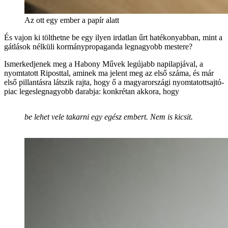
Az ott egy ember a papír alatt
És vajon ki tölthetne be egy ilyen irdatlan űrt hatékonyabban, mint a
gátlások nélküli kormánypropaganda legnagyobb mestere?
Ismerkedjenek meg a Habony Művek legújabb napilapjával, a
nyomtatott Riposttal, aminek ma jelent meg az első száma, és már
első pillantásra látszik rajta, hogy ő a magyarországi nyomtatottsajtó-
piac legeslegnagyobb darabja: konkrétan akkora, hogy
be lehet vele takarni egy egész embert. Nem is kicsit.