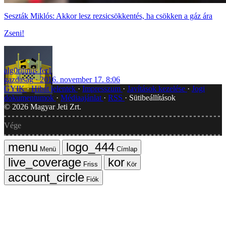
Seszták Miklós: Akkor lesz rezsicsökkentés, ha csökken a gáz ára
Zseni!
alg0ritmus fer1
gazdaság
2016. november 17. 8:06
GYIK
Hibát jelentek
Impresszum
Javítások kezelése
Jogi
dokumentumok
Médiaajánlat
RSS
Sütibeállítások
©
2026
Magyar Jeti Zrt.
Vége
Menü
Címlap
Friss
Kör
Fiók