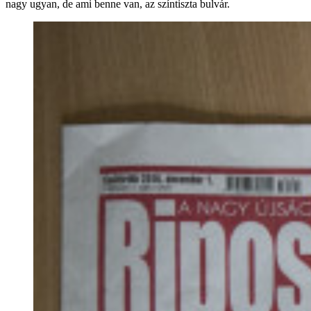
nagy ugyan, de ami benne van, az színtiszta bulvár.