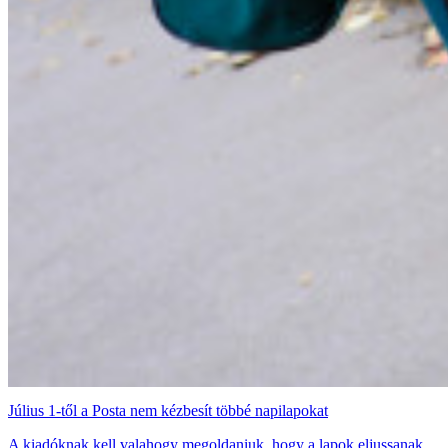
Július 1-től a Posta nem kézbesít többé napilapokat
A kiadóknak kell valahogy megoldaniuk, hogy a lapok eljussanak