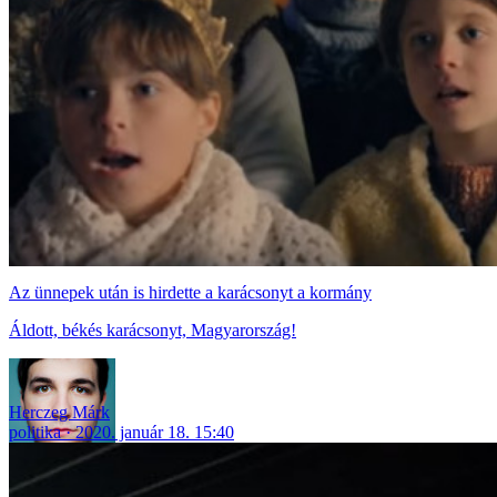
Az ünnepek után is hirdette a karácsonyt a kormány
Áldott, békés karácsonyt, Magyarország!
Herczeg Márk
politika
2020. január 18. 15:40