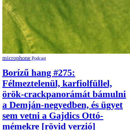
Podcast
Borízű hang #275:
Félmeztelenül, karfiolfüllel,
örök-crackpanorámát bámulni
a Demján-negyedben, és ügyet
sem vetni a Gajdics Ottó-
mémekre [rövid verzió]