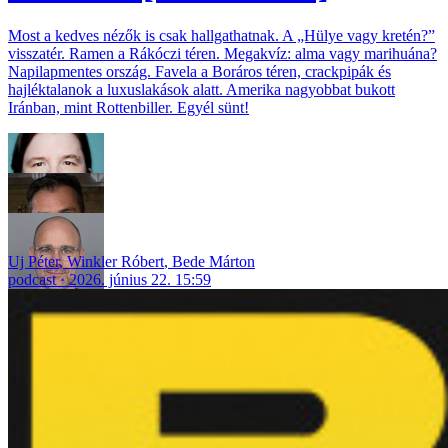
Most a kedves nézők is csak hallgathatnak. A „Hülye vagy kretén?”
visszatér. Ramen a Rákóczi téren. Megakvíz: alma vagy marihuána?
Napilapmentes ország. Favela a Boráros téren, crackpipák és
hajléktalanok a luxuslakások alatt. Amerika nagyobbat bukott
Iránban, mint Rottenbiller. Egyél sünt!
Uj Péter
,
Winkler Róbert
,
Bede Márton
podcast
2026. június 22. 15:59