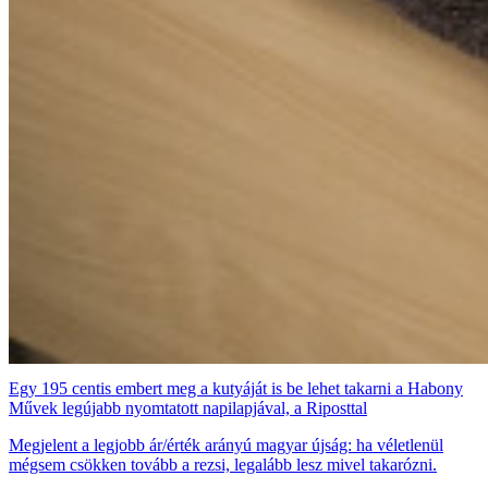
Egy 195 centis embert meg a kutyáját is be lehet takarni a Habony
Művek legújabb nyomtatott napilapjával, a Riposttal
Megjelent a legjobb ár/érték arányú magyar újság: ha véletlenül
mégsem csökken tovább a rezsi, legalább lesz mivel takarózni.