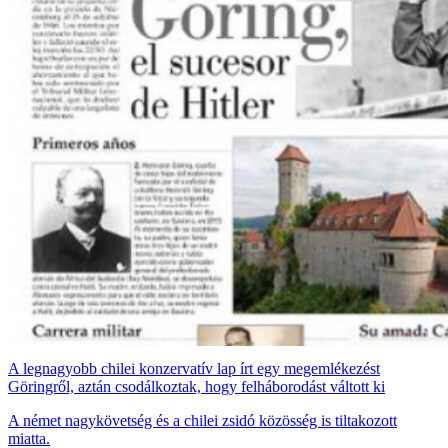
A legnagyobb chilei konzervatív lap írt egy megemlékezést
Göringről, aztán csodálkoztak, hogy felháborodást váltott ki
A német nagykövetség és a chilei zsidó közösség is tiltakozott
miatta.