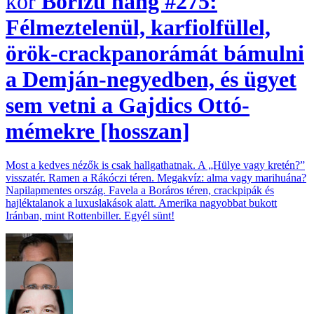
Borízű hang #275:
Félmeztelenül, karfiolfüllel,
örök-crackpanorámát bámulni
a Demján-negyedben, és ügyet
sem vetni a Gajdics Ottó-
mémekre [hosszan]
Most a kedves nézők is csak hallgathatnak. A „Hülye vagy kretén?”
visszatér. Ramen a Rákóczi téren. Megakvíz: alma vagy marihuána?
Napilapmentes ország. Favela a Boráros téren, crackpipák és
hajléktalanok a luxuslakások alatt. Amerika nagyobbat bukott
Iránban, mint Rottenbiller. Egyél sünt!