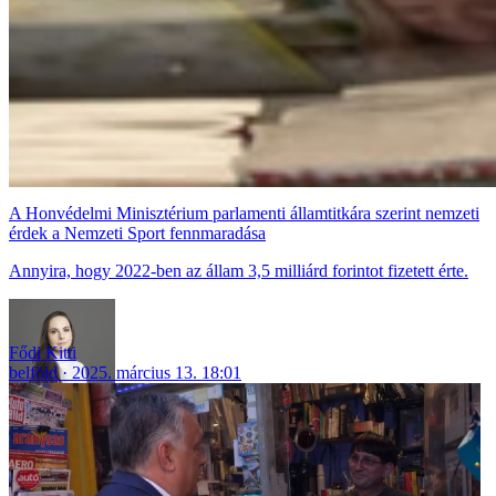
A Honvédelmi Minisztérium parlamenti államtitkára szerint nemzeti
érdek a Nemzeti Sport fennmaradása
Annyira, hogy 2022-ben az állam 3,5 milliárd forintot fizetett érte.
Fődi Kitti
belföld
2025. március 13. 18:01