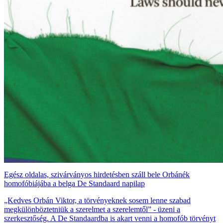
Egész oldalas, szivárványos hirdetésben száll bele Orbánék
homofóbiájába a belga De Standaard napilap
„Kedves Orbán Viktor, a törvényeknek sosem lenne szabad
megkülönböztetniük a szerelmet a szerelemtől” - üzeni a
szerkesztőség. A De Standaardba is akart venni a homofób törvényt