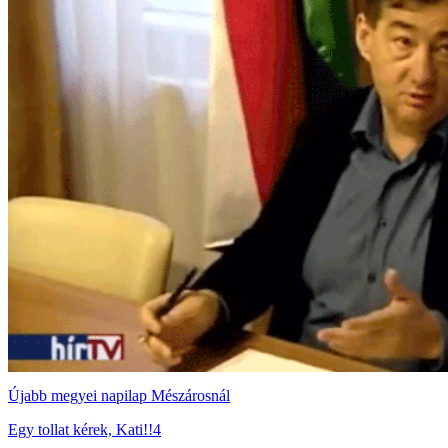
Újabb megyei napilap Mészárosnál
Egy tollat kérek, Kati!!4