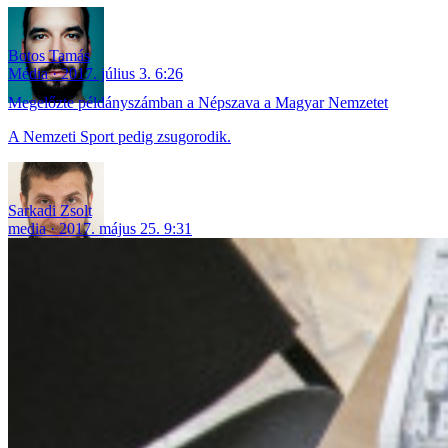
Botos Tamás
Média
2017. július 3. 6:26
Megelőzte példányszámban a Népszava a Magyar Nemzetet
A Nemzeti Sport pedig zsugorodik.
Sarkadi Zsolt
media
2017. május 25. 9:31