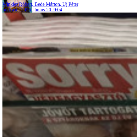
Winkler Róbert
,
Bede Márton
,
Uj Péter
podcast
2026. június 20. 9:04