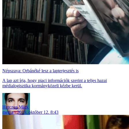
Népszava: Orbánéké lesz a lapterjesztés is
A lap azt írja, hogy piaci információk szerint a teljes hazai
médialogisztika kormányközeli kézbe kerül.
Herczeg Márk
media
2019. október 12. 8:43