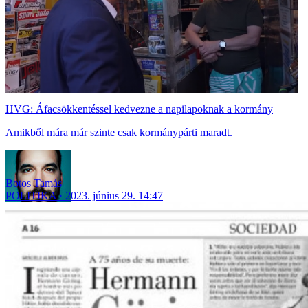
HVG: Áfacsökkentéssel kedvezne a napilapoknak a kormány
Amikből mára már szinte csak kormánypárti maradt.
Botos Tamás
POLITIKA
2023. június 29. 14:47