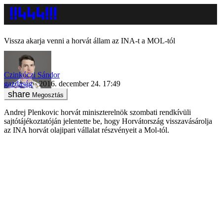
Vissza akarja venni a horvát állam az INA-t a MOL-tól
Czinkóczi Sándor
gazdaság
2016. december 24. 17:49
Megosztás
Andrej Plenkovic horvát miniszterelnök szombati rendkívüli
sajtótájékoztatóján jelentette be, hogy Horvátország visszavásárolja
az INA horvát olajipari vállalat részvényeit a Mol-tól.