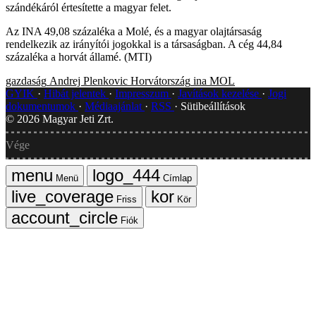
szándékáról értesítette a magyar felet.
Az INA 49,08 százaléka a Molé, és a magyar olajtársaság
rendelkezik az irányítói jogokkal is a társaságban. A cég 44,84
százaléka a horvát államé. (MTI)
gazdaság
Andrej Plenkovic
Horvátország
ina
MOL
GYIK
Hibát jelentek
Impresszum
Javítások kezelése
Jogi
dokumentumok
Médiaajánlat
RSS
Sütibeállítások
©
2026
Magyar Jeti Zrt.
Vége
Menü
Címlap
Friss
Kör
Fiók