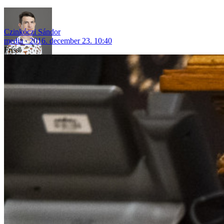
Czinkóczi Sándor
media
2016. december 23. 10:40
Friss