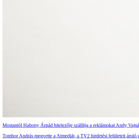
Mostantól Habony Árpád hitelezője szállítja a reklámokat Andy Vajn
Tombor András megvette a Atmediát, a TV2 hirdetési felületeit áruló