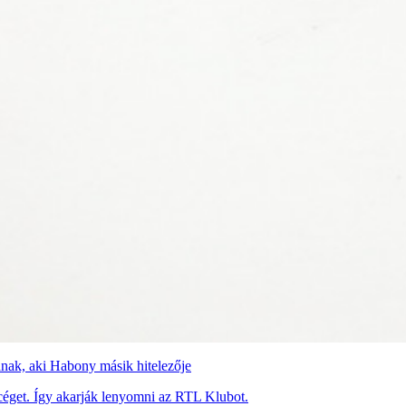
ának, aki Habony másik hitelezője
 céget. Így akarják lenyomni az RTL Klubot.