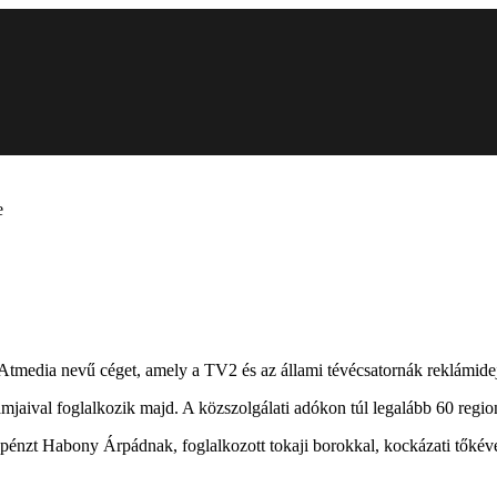
e
media nevű céget, amely a TV2 és az állami tévécsatornák reklámidejét
mjaival foglalkozik majd. A közszolgálati adókon túl legalább 60 regioná
pénzt Habony Árpádnak, foglalkozott tokaji borokkal, kockázati tőkével