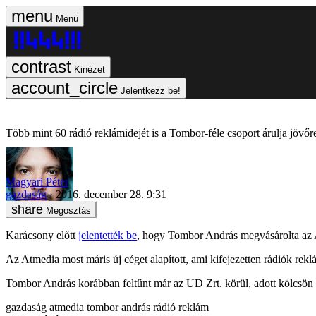
Menü
Kinézet
Jelentkezz be!
Több mint 60 rádió reklámidejét is a Tombor-féle csoport árulja jövőr
Magyari Péter
gazdaság
2016. december 28. 9:31
Megosztás
Karácsony előtt
jelentették be
, hogy Tombor András megvásárolta az At
Az Atmedia most máris új céget alapított, ami kifejezetten rádiók reklá
Tombor András korábban feltűnt már az UD Zrt. körül, adott kölcsön 
gazdaság
atmedia
tombor andrás
rádió
reklám