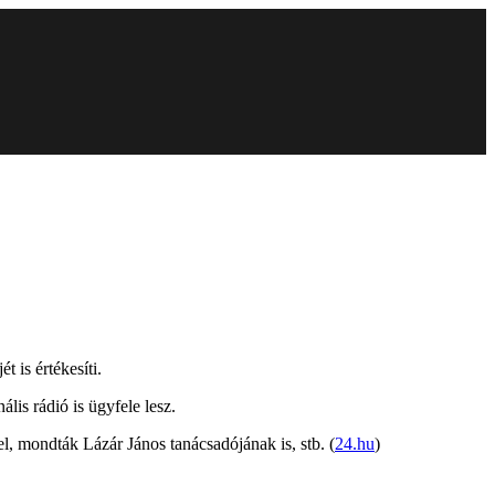
 is értékesíti.
lis rádió is ügyfele lesz.
, mondták Lázár János tanácsadójának is, stb. (
24.hu
)