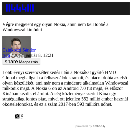
Végre megjelent egy olyan Nokia, amin nem kell többé a
Windowszal kínlódni
Czinkóczi Sándor
tech
2017. január 8. 12:21
Megosztás
Több évnyi szerencsétlenkedés után a Nokiákat gyártó HMD
Global meghallgatta a felhasználók sirámait, és piacra dobta az első
olyan készülékét, ami már nem a mindenre alkalmatlan Windowszal
működik majd. A Nokia 6-on az Android 7.0 fut majd, és először
Kínában kezdik el árulni. A cég közleménye szerint Kína egy
stratégiailag fontos piac, mivel ott jelenleg 552 millió ember használ
okostelefonokat, és ez a szám 2017-ben 593 millióra nőhet.