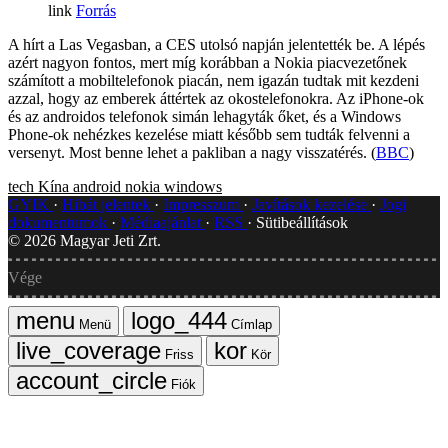
Forrás
A hírt a Las Vegasban, a CES utolsó napján jelentették be. A lépés
azért nagyon fontos, mert míg korábban a Nokia piacvezetőnek
számított a mobiltelefonok piacán, nem igazán tudtak mit kezdeni
azzal, hogy az emberek áttértek az okostelefonokra. Az iPhone-ok
és az androidos telefonok simán lehagyták őket, és a Windows
Phone-ok nehézkes kezelése miatt később sem tudták felvenni a
versenyt. Most benne lehet a pakliban a nagy visszatérés. (
BBC
)
tech
Kína
android
nokia
windows
GYIK
Hibát jelentek
Impresszum
Javítások kezelése
Jogi
dokumentumok
Médiaajánlat
RSS
Sütibeállítások
©
2026
Magyar Jeti Zrt.
Vége
Menü
Címlap
Friss
Kör
Fiók