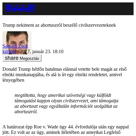
Trump nekiment az abortuszról beszélő civilszervezeteknek
Sarkadi Zsolt
külföld
2017. január 23. 18:10
Megosztás
Donald Trump hétfőn hatalmas elánnal vetette bele magát az első
elnöki munkanapjába, és alá is írt egy elnöki rendeletet, amivel
lényegében
megtiltotta, hogy amerikai szövetségi vagy külföldi
támogatást kapjon olyan civilszervezet, ami támogatja
az abortuszt vagy egyáltalán információt szolgáltat az
abortuszról.
A határozat épp Roe v. Wade ügy 44. évfordulója után egy nappal
jött. Ez volt az az ügy, aminek ítéletében az amerikai Legfelső