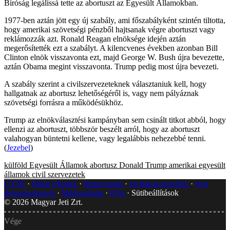
Bíróság legálissá tette az abortuszt az Egyesült Államokban.
1977-ben aztán jött egy új szabály, ami főszabályként szintén tiltotta,
hogy amerikai szövetségi pénzből hajtsanak végre abortuszt vagy
reklámozzák azt. Ronald Reagan elnöksége idején aztán
megerősítették ezt a szabályt. A kilencvenes években azonban Bill
Clinton elnök visszavonta ezt, majd George W. Bush újra bevezette,
aztán Obama megint visszavonta. Trump pedig most újra bevezeti.
A szabály szerint a civilszervezeteknek választaniuk kell, hogy
hallgatnak az abortusz lehetőségéről is, vagy nem pályáznak
szövetségi forrásra a működésükhöz.
Trump az elnökválasztési kampányban sem csinált titkot abból, hogy
ellenzi az abortuszt, többször beszélt arról, hogy az abortuszt
valahogyan büntetni kellene, vagy legalábbis nehezebbé tenni.
(
Jezebel
)
külföld
Egyesült Államok
abortusz
Donald Trump
amerikai egyesült
államok
civil szervezetek
GYIK
Hibát jelentek
Impresszum
Javítások kezelése
Jogi
dokumentumok
Médiaajánlat
RSS
Sütibeállítások
©
2026
Magyar Jeti Zrt.
Vége