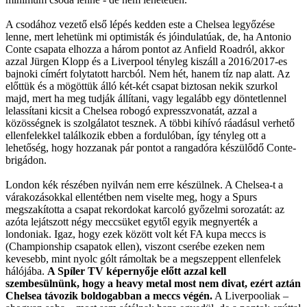
A csodához vezető első lépés kedden este a Chelsea legyőzése
lenne, mert lehetünk mi optimisták és jóindulatúak, de, ha Antonio
Conte csapata elhozza a három pontot az Anfield Roadról, akkor
azzal Jürgen Klopp és a Liverpool tényleg kiszáll a 2016/2017-es
bajnoki címért folytatott harcból. Nem hét, hanem tíz nap alatt. Az
előttük és a mögöttük álló két-két csapat biztosan nekik szurkol
majd, mert ha meg tudják állítani, vagy legalább egy döntetlennel
lelassítani kicsit a Chelsea robogó expresszvonatát, azzal a
közösségnek is szolgálatot tesznek. A többi kihívó ráadásul verhető
ellenfelekkel találkozik ebben a fordulóban, így tényleg ott a
lehetőség, hogy hozzanak pár pontot a rangadóra készülődő Conte-
brigádon.
London kék részében nyilván nem erre készülnek. A Chelsea-t a
várakozásokkal ellentétben nem viselte meg, hogy a Spurs
megszakította a csapat rekordokat karcoló győzelmi sorozatát: az
azóta lejátszott négy meccsüket egytől egyik megnyerték a
londoniak. Igaz, hogy ezek között volt két FA kupa meccs is
(Championship csapatok ellen), viszont cserébe ezeken nem
kevesebb, mint nyolc gólt rámoltak be a megszeppent ellenfelek
hálójába.
A Spíler TV képernyője előtt azzal kell
szembesülnünk, hogy a heavy metal most nem divat, ezért aztán
Chelsea távozik boldogabban a meccs végén.
A Liverpooliak –