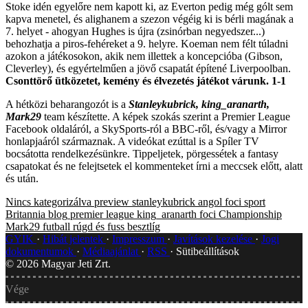
Stoke idén egyelőre nem kapott ki, az Everton pedig még gólt sem
kapva menetel, és alighanem a szezon végéig ki is bérli magának a
7. helyet - ahogyan Hughes is újra (zsinórban negyedszer...)
behozhatja a piros-fehéreket a 9. helyre. Koeman nem félt túladni
azokon a játékosokon, akik nem illettek a koncepcióba (Gibson,
Cleverley), és egyértelműen a jövő csapatát építené Liverpoolban.
Csonttörő ütközetet, kemény és élvezetés játékot várunk. 1-1
A hétközi beharangozót is a
Stanleykubrick, king_aranarth,
Mark29
team készítette. A képek szokás szerint a Premier League
Facebook oldaláról, a SkySports-ról a BBC-ről, és/vagy a Mirror
honlapjaáról származnak. A videókat ezúttal is a Spíler TV
bocsátotta rendelkezésünkre. Tippeljetek, pörgessétek a fantasy
csapatokat és ne felejtsetek el kommenteket írni a meccsek előtt, alatt
és után.
Nincs kategorizálva
preview
stanleykubrick
angol foci
sport
Britannia blog
premier league
king_aranarth
foci
Championship
Mark29
futball
rúgd és fuss
besztlíg
GYIK
Hibát jelentek
Impresszum
Javítások kezelése
Jogi
dokumentumok
Médiaajánlat
RSS
Sütibeállítások
©
2026
Magyar Jeti Zrt.
Vége