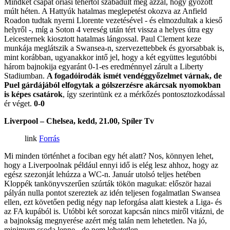
Mindkét csapat óriási tehertől szabadult meg azzal, hogy győzött
múlt héten. A Hattyúk hatalmas meglepetést okozva az Anfield
Roadon tudtak nyerni Llorente vezetésével - és elmozdultak a kieső
helyről -, míg a Soton 4 vereség után tért vissza a helyes útra egy
Leicesternek kiosztott hatalmas lángossal. Paul Clement keze
munkája meglátszik a Swansea-n, szervezettebbek és gyorsabbak is,
mint korábban, ugyanakkor intő jel, hogy a két együttes legutóbbi
három bajnokija egyaránt 0-1-es eredménnyel zárult a Liberty
Stadiumban.
A fogadóirodák ismét vendéggyőzelmet várnak, de
Puel gárdájából elfogytak a gólszerzésre akárcsak nyomokban
is képes csatárok
, így szerintünk ez a mérkőzés pontosztozkodással
ér véget.
0-0
Liverpool – Chelsea, kedd, 21.00, Spíler Tv
Forrás
Mi minden történhet a fociban egy hét alatt? Nos, könnyen lehet,
hogy a Liverpoolnak például ennyi idő is elég lesz ahhoz, hogy az
egész szezonját lehúzza a WC-n. Január utolsó teljes hetében
Kloppék tankönyvszerűen szúrták tökön magukat: először hazai
pályán nulla pontot szereztek az idén teljesen fogalmatlan Swansea
ellen, ezt követően pedig négy nap leforgása alatt kiestek a Liga- és
az FA kupából is. Utóbbi két sorozat kapcsán nincs miről vitázni, de
a bajnokság megnyerése azért még talán nem lehetetlen. Na jó,
minimum csoda lenne - de nem lehetetlen.