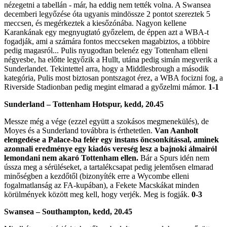
nézegetni a tabellán - már, ha eddig nem tették volna. A Swansea
decemberi legyőzése óta ugyanis mindössze 2 pontot szereztek 5
meccsen, és megérkeztek a kiesőzónába. Nagyon kellene
Karankának egy megnyugtató győzelem, de éppen azt a WBA-t
fogadják, ami a számára fontos meccseken magabiztos, a többire
pedig magasról... Pulis nyugodtan belenéz egy Tottenham elleni
négyesbe, ha előtte legyőzik a Hullt, utána pedig simán megverik a
Sunderlandet. Tekintettel arra, hogy a Middlesbrough a második
kategória, Pulis most biztosan pontszagot érez, a WBA focizni fog, a
Riverside Stadionban pedig megint elmarad a győzelmi mámor.
1-1
Sunderland – Tottenham Hotspur, kedd, 20.45
Messze még a vége (ezzel együtt a szokásos megmenekülés), de
Moyes és a Sunderland továbbra is érthetetlen.
Van Aanholt
elengedése a Palace-ba felér egy instans öncsonkítással, aminek
azonnali eredménye egy kiadós vereség lesz a bajnoki álmairól
lemondani nem akaró Tottenham ellen.
Bár a Spurs idén nem
ússza meg a sérüléseket, a tartalékcsapat pedig jelentősen elmarad
minőségben a kezdőtől (bizonyíték erre a Wycombe elleni
fogalmatlanság az FA-kupában), a Fekete Macskákat minden
körülmények között meg kell, hogy verjék. Meg is fogják.
0-3
Swansea – Southampton, kedd, 20.45