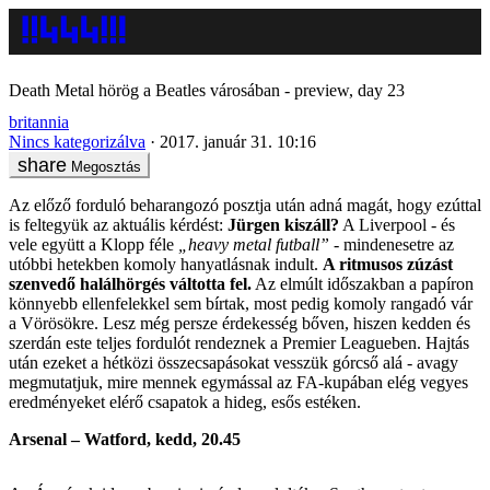
Death Metal hörög a Beatles városában - preview, day 23
britannia
Nincs kategorizálva
2017. január 31. 10:16
Megosztás
Az előző forduló beharangozó posztja után adná magát, hogy ezúttal
is feltegyük az aktuális kérdést:
Jürgen kiszáll?
A Liverpool - és
vele együtt a Klopp féle
„heavy metal futball” -
mindenesetre az
utóbbi hetekben komoly hanyatlásnak indult.
A ritmusos zúzást
szenvedő halálhörgés váltotta fel.
Az elmúlt időszakban a papíron
könnyebb ellenfelekkel sem bírtak, most pedig komoly rangadó vár
a Vörösökre. Lesz még persze érdekesség bőven, hiszen kedden és
szerdán este teljes fordulót rendeznek a Premier Leagueben. Hajtás
után ezeket a hétközi összecsapásokat vesszük górcső alá - avagy
megmutatjuk, mire mennek egymással az FA-kupában elég vegyes
eredményeket elérő csapatok a hideg, esős estéken.
Arsenal – Watford, kedd, 20.45