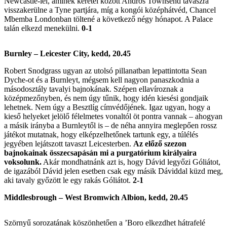
Newcastle-lel, aminek keretei között Andros Townsend tavaszra
visszakerülne a Tyne partjára, míg a kongói középhátvéd, Chancel
Mbemba Londonban töltené a következő négy hónapot. A Palace
talán elkezd menekülni.
0-1
Burnley – Leicester City, kedd, 20.45
Robert Snodgrass ugyan az utolsó pillanatban lepattintotta Sean
Dyche-ot és a Burnleyt, mégsem kell nagyon panaszkodnia a
másodosztály tavalyi bajnokának. Szépen ellavíroznak a
középmezőnyben, és nem úgy tűnik, hogy idén kiesési gondjaik
lehetnek. Nem úgy a Besztlíg címvédőjének. Igaz ugyan, hogy a
kieső helyeket jelölő félelmetes vonaltól öt pontra vannak – ahogyan
a másik irányba a Burnleytől is – de néha annyira meglepően rossz
játékot mutatnak, hogy elképzelhetőnek tartunk egy, a túlélés
jegyében lejátszott tavaszt Leicesterben.
Az előző szezon
bajnokainak összecsapásán mi a purgatórium királyaira
voksolunk.
Akár mondhatnánk azt is, hogy Dávid legyőzi Góliátot,
de igazából Dávid jelen esetben csak egy másik Dáviddal küzd meg,
aki tavaly győzött le egy rakás Góliátot.
2-1
Middlesbrough – West Bromwich Albion, kedd, 20.45
Szörnyű sorozatának köszönhetően a ’Boro elkezdhet hátrafelé