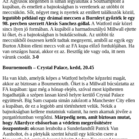
Az Ágyúsok idegenben is simán legyalulták a Southamptont a
kupában, és emellett a bajnokságban is veretlenek az utóbbi öt
meccsükön. Sőt, négyet meg is nyertek az említett találkozók közül,
legutóbb például egy drámai meccsen a Burnleyt győzték le egy
98. percben szerzett Alexis Sanchez-góllal.
A Watford már közel
sincs ilyen jó formában. A kupából a harmadosztályú Millwall ejtette
ki őket, és a bajnokságban is bukdácsolnak. Az utóbbi tíz
meccsükből összesen kettőt tudtak megnyerni, amiből az egyik egy
Burton Albion elleni meccs volt az FA kupa előző fordulójában. Ha
van országos hazai, akkor ez az. Besztlíg ide vagy oda, itt nem
várunk csodát.
3-0
Bournemouth – Crystal Palace, kedd, 20.45
Ha van klub, amelyik képes a Watford helyébe képzelni magát,
akkor az biztosan a Bournemouth. Őket is a Millwall búcsúztatta az
FA kupában: igaz még a hónap elején, szóval most kipihenten
fogadhatják a szépen lassan kieső helyre kerülő Crystal Palace
együttesét. Big Sam csapata simán zakózott a Manchester City ellen
a kupában, de ez a legjobb ami történhetett velük. Nekik a
bajnokságban kellene mutatniuk valamit, ha nem akarnak jövőre a
purgatóriumban vergődni.
Márpedig nem, amit biztosan mutat,
hogy Allardyce elsősorban a védelem megerősítésére
összpontosít: o
kosan lerabolta a Sunderlandtől Patrick Van
Aanholtot, és a pletykák szerint készül egy kölcsön csere a