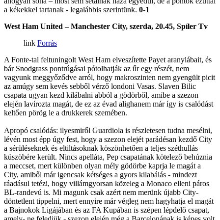
ahogyan soha – most sem sétálnak haza egyedül, de a pontok ezúttal
a kékekkel tartanak - legalábbis szerintünk.
0-1
West Ham United – Manchester City, szerda, 20.45, Spíler Tv
Forrás
A Fonte-tal feltuningolt West Ham elveszítette Payet aranylábait, és
bár Snodgrass pontrúgásai pótolhatják az űr egy részét, nem
vagyunk meggyőződve arról, hogy makroszinten nem gyengült picit
az amúgy sem kevés sebből vérző londoni Vasas. Slaven Bilic
csapata ugyan kezd kilábalni abból a gödörből, amibe a szezon
elején lavírozta magát, de ez az évad alighanem már így is csalódást
keltően pörög le a drukkerek szemében.
Apropó csalódás: ilyesmiről Guardiola is részletesen tudna mesélni,
lévén most épp úgy fest, hogy a szezon elejét parádésan kezdő City
a sérüléseknek és eltiltásoknak köszönhetően a teljes széthullás
küszöbére került. Nincs apelláta, Pep csapatának kötelező behúznia
a meccset, mert különben olyan mély gödörbe kaprja le magát a
City, amiből már igencsak kétséges a gyors kilabálás - mindezt
ráadásul tetézi, hogy villámgyorsan közeleg a Monaco elleni páros
BL-randevú is. Mi magunk csak azért nem merünk újabb City-
döntetlent tippelni, mert ennyire már végleg nem hagyhatja el magát
a Bajnokok Ligájában és az FA Kupában is szépen lépdelő csapat,
amely- ne feledjük - szezon elején még a Barcelonának is képes volt