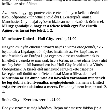
befűzni az oktatófilmet.
Az biztos, hogy egy pontvesztés esetén könnyen kellemetlenül
távoli célpontnak tűnhetne a jövő évi BL-szereplés, amit a
Manchester City tulajai egészen biztosan nem néznének örömmel.
Mi úgy gondoljuk, hogy ez a fekete felhőt egyelőre elúszik
Agüero és társai feje felett. 1-2.
Manchester United – Hull City, szerda, 21.00
Nagyon csúnyán elindul a tavaszi hajtás a vörös ördögöknél, akik
bejutottak a Ligakupa döntőjébe, hasítanak az FA-kupában, és
nekifeszülnek az Európa Liga egyenes kieséses szakaszának is.
Emellett a bajnokság már csak hab a tortán, az meg pláne, hogy alig
néhány héten belül harmadszor is a Hull City feszül neki a Vörös
Ördögöknek. A kiesés elől menekülő sárga-fekete csapatba
kétségtelenül öntött némi életet a fiatal Marco Silva, de mivel
Mourinho az FA-kupa rotálást követően várhatóan mindenkit
be fog dobni a frontvonalba, meglepődnénk, ha nem a United
szája íze szerint alakulna a meccs.
De könnyű nem lesz, az tuti.
2-
1.
Stoke City – Everton, szerda, 21.00
Bony visszatérése még kérdéses, Bojan már messze földön jár, a