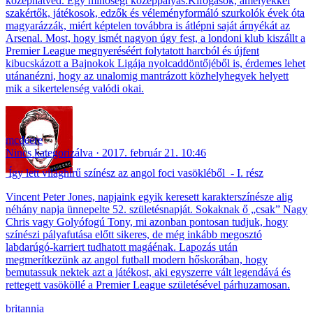
középhátvéd. Egy minőségi középpályás.Kifogások, amelyekkel
szakértők, játékosok, edzők és véleményformáló szurkolók évek óta
magyarázzák, miért képtelen továbbra is átlépni saját árnyékát az
Arsenal. Most, hogy ismét nagyon úgy fest, a londoni klub kiszállt a
Premier League megnyeréséért folytatott harcból és újfent
kibucskázott a Bajnokok Ligája nyolcaddöntőjéből is, érdemes lehet
utánanézni, hogy az unalomig mantrázott közhelyhegyek helyett
mik a sikertelenség valódi okai.
mcdeere
Nincs kategorizálva
2017. február 21. 10:46
Így lett világhírű színész az angol foci vasökléből - I. rész
Vincent Peter Jones, napjaink egyik keresett karakterszínésze alig
néhány napja ünnepelte 52. születésnapját. Sokaknak ő „csak” Nagy
Chris vagy Golyófogú Tony, mi azonban pontosan tudjuk, hogy
színészi pályafutása előtt sikeres, de még inkább megosztó
labdarúgó-karriert tudhatott magáénak. Lapozás után
megmerítkezünk az angol futball modern hőskorában, hogy
bemutassuk nektek azt a játékost, aki egyszerre vált legendává és
rettegett vasököllé a Premier League születésével párhuzamosan.
britannia