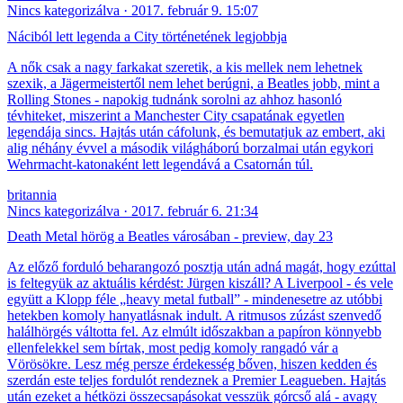
Nincs kategorizálva
2017. február 9. 15:07
Náciból lett legenda a City történetének legjobbja
A nők csak a nagy farkakat szeretik, a kis mellek nem lehetnek
szexik, a Jägermeistertől nem lehet berúgni, a Beatles jobb, mint a
Rolling Stones - napokig tudnánk sorolni az ahhoz hasonló
tévhiteket, miszerint a Manchester City csapatának egyetlen
legendája sincs. Hajtás után cáfolunk, és bemutatjuk az embert, aki
alig néhány évvel a második világháború borzalmai után egykori
Wehrmacht-katonaként lett legendává a Csatornán túl.
britannia
Nincs kategorizálva
2017. február 6. 21:34
Death Metal hörög a Beatles városában - preview, day 23
Az előző forduló beharangozó posztja után adná magát, hogy ezúttal
is feltegyük az aktuális kérdést: Jürgen kiszáll? A Liverpool - és vele
együtt a Klopp féle „heavy metal futball” - mindenesetre az utóbbi
hetekben komoly hanyatlásnak indult. A ritmusos zúzást szenvedő
halálhörgés váltotta fel. Az elmúlt időszakban a papíron könnyebb
ellenfelekkel sem bírtak, most pedig komoly rangadó vár a
Vörösökre. Lesz még persze érdekesség bőven, hiszen kedden és
szerdán este teljes fordulót rendeznek a Premier Leagueben. Hajtás
után ezeket a hétközi összecsapásokat vesszük górcső alá - avagy