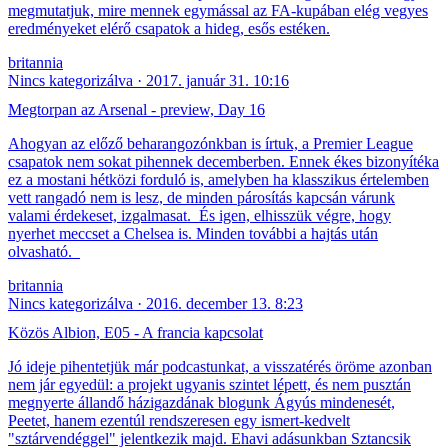
megmutatjuk, mire mennek egymással az FA-kupában elég vegyes
eredményeket elérő csapatok a hideg, esős estéken.
britannia
Nincs kategorizálva
2017. január 31. 10:16
Megtorpan az Arsenal - preview, Day 16
Ahogyan az előző beharangozónkban is írtuk, a Premier League
csapatok nem sokat pihennek decemberben. Ennek ékes bizonyítéka
ez a mostani hétközi forduló is, amelyben ha klasszikus értelemben
vett rangadó nem is lesz, de minden párosítás kapcsán várunk
valami érdekeset, izgalmasat. És igen, elhisszük végre, hogy
nyerhet meccset a Chelsea is. Minden további a hajtás után
olvasható.
britannia
Nincs kategorizálva
2016. december 13. 8:23
Közös Albion, E05 - A francia kapcsolat
Jó ideje pihentetjük már podcastunkat, a visszatérés öröme azonban
nem jár egyedül: a projekt ugyanis szintet lépett, és nem pusztán
megnyerte állandő házigazdának blogunk Ágyús mindenesét,
Peetet, hanem ezentúl rendszeresen egy ismert-kedvelt
"sztárvendéggel" jelentkezik majd. Ehavi adásunkban Sztancsik