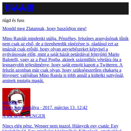
rúgd és fuss
Mondd meg Zlatannak, hogy baszódjon meg!
Mino Raiolát mindenki utálja. Pénzéhes, felszínes aranyásónak tűnik
nem csak az első, de a tizenhetedik ránézésre is, ráadásul ezt az
imázsát csak erősíti, hogy olyan agysebészeket képvisel a
nyilvánosság előtt, mint a saját házát petárdával felgyújtó Mario
Balotelli, vagy az a Paul Pogba, akinek százmilliós vételára óta a
legnagyobb teljesítménye, hogy saját emojit kapott a Twitteren. A
felszín azonban már csak olyan, hogy szükségszerűen eltakarja a
lényeget: valójában Mino Raiola is több annál a kültelki suttyónál,
aminek mutatja magát.
mcdeere
Nincs kategorizálva
2017. március 13. 12:42
A fék neve: WENGER
Nincs elég pénz. Wenger nem igazol. Hiányzik egy csatár. Egy