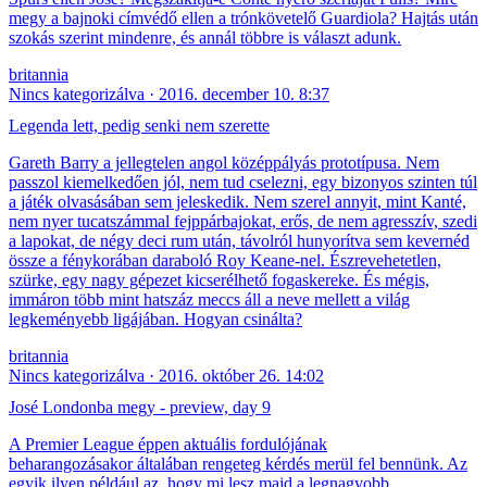
megy a bajnoki címvédő ellen a trónkövetelő Guardiola? Hajtás után
szokás szerint mindenre, és annál többre is választ adunk.
britannia
Nincs kategorizálva
2016. december 10. 8:37
Legenda lett, pedig senki nem szerette
Gareth Barry a jellegtelen angol középpályás prototípusa. Nem
passzol kiemelkedően jól, nem tud cselezni, egy bizonyos szinten túl
a játék olvasásában sem jeleskedik. Nem szerel annyit, mint Kanté,
nem nyer tucatszámmal fejppárbajokat, erős, de nem agresszív, szedi
a lapokat, de négy deci rum után, távolról hunyorítva sem kevernéd
össze a fénykorában daraboló Roy Keane-nel. Észrevehetetlen,
szürke, egy nagy gépezet kicserélhető fogaskereke. És mégis,
immáron több mint hatszáz meccs áll a neve mellett a világ
legkeményebb ligájában. Hogyan csinálta?
britannia
Nincs kategorizálva
2016. október 26. 14:02
José Londonba megy - preview, day 9
A Premier League éppen aktuális fordulójának
beharangozásakor általában rengeteg kérdés merül fel bennünk. Az
egyik ilyen például az, hogy mi lesz majd a legnagyobb