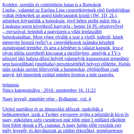
Kedden, szerdán és csütörtökön hatan is a Bajnokok
Ligája-, valamint az Európa Liga csoportköreinek első fordulójában
voltak érdekeltek az angol klubcsapatok közül (3W, 1D, 2L),
pénteken folytatódik a bajnokság, jövő héten pedig máris jön a
Ligakupa soron következő kanyarja - benne 16 PL-résztvevővel
-, egyszóval: beindult a nagyüzem a világ legfaszább
bajnokságában. Most végre elválik a szar a víztől, kiderül, kinek
mennyire hosszú (erős?) a cserejátékosok számára készített
asztalosipari terméke, és arra a kérdésre is választ kapunk, lesz-e
olyan idióta szerethető kiscsapat a mezőnyben, amelyik a TV-s
pénzzel játó habzsi-dőzsi helyett valamelyik kupasorozat semmihez
sem hasonlítható (muhhaha) presztízsértékét helyezi előtérbe. Hajtás
után szokás szerint félreverjük a harangokat, eljöljáróban csak
annyit, két tipperünk ezúttal minden fronton a tutit szagolja.
britannia
Nincs kategorizálva
2016. szeptember 16. 11:22
Nagy levegő, mindjárt vége - Bolhapiac, vol. 4
Utolsó napjához ér az átigazolási időszak, tankolják a
helikoptereket, izzik a Twitter, egyszerre nyitja a pénztárcát kicsi és
nagy, miközben szép csendesen már több mint 1 milliárd elköltött
font fölött járnak a PL csapatai. A nagy hajtás előtt veszünk egy
mély levegőt, és átnyálazzuk az eddigi érkezőket, természetesen