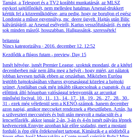
Tamást, a Telesport és a TV2 korábbi munkatársát, az MLSZ
egykori sajtófőnökét, nem mellesleg hatalmas Arsenal-drukkert
kértük fel a közreműködésre, arra pedig, hogy ne boruljon el egész
Londonig a műsor egyensúlya, mc_deere ügyelt. Hajtás után Bilic
kálváriájáról, az Arsenal esélyeiről, Karius vesszőfutásáról, és még
sok minden másról, hosszabban. Hallgassátok, szeressétek!
britannia
Nincs kategorizálva
2016. december 12. 12:52
Kezdődik a flúgos futam - preview, Day 15
Ismét hétvége, ismét Premier League, szoktuk mondani, de a kitétel
decemberben már nem állja meg a helyét - hogy miért, azt nálatok
jobban kevesen tudják ebben az országban. Miközben Európa
legtöbb bajnokságában viharos gyorsasággal közeleg a bajnoki
szünet, Angliában csak még inkább rákapcsolnak a csapatok, és az
előttünk álló hónapban valósággal telenyomják az arcunkat
minőségi focival. 10., 11., 13., 14., 17., 18., 19., 26., 27., 28., 30.,
31 - ezek még véletlenül sem a KENÓ-számok, hanem december
azon napjai, amikor meccseket rendeznek a #besztlígben. Aztán, ha
a szilveszteri meccsnézés és buli után megvolt a malacsült és a
lencsefőzelék, akkor január 2-án, 3-án és 4-én ismét pályára lépnek
kedvenceink.Ennyire azonban kár előre szaladni, mert a mostani
forduló is épp elég érdekességet tartogat. Kimászik-e a gödörből a
Spurs ellen José? Megszakítja-e Conte nyerő szériáját Pulis? Mire