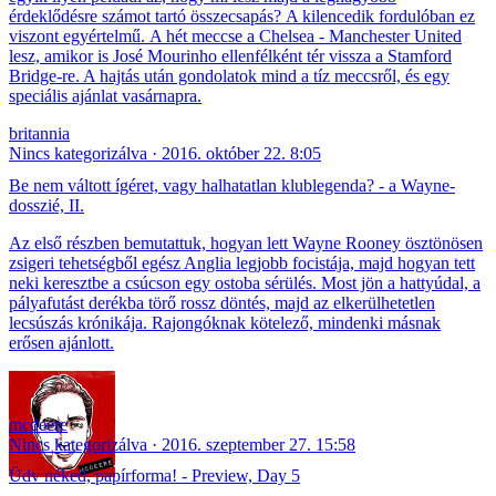
érdeklődésre számot tartó összecsapás? A kilencedik fordulóban ez
viszont egyértelmű. A hét meccse a Chelsea - Manchester United
lesz, amikor is José Mourinho ellenfélként tér vissza a Stamford
Bridge-re. A hajtás után gondolatok mind a tíz meccsről, és egy
speciális ajánlat vasárnapra.
britannia
Nincs kategorizálva
2016. október 22. 8:05
Be nem váltott ígéret, vagy halhatatlan klublegenda? - a Wayne-
dosszié, II.
Az első részben bemutattuk, hogyan lett Wayne Rooney ösztönösen
zsigeri tehetségből egész Anglia legjobb focistája, majd hogyan tett
neki keresztbe a csúcson egy ostoba sérülés. Most jön a hattyúdal, a
pályafutást derékba törő rossz döntés, majd az elkerülhetetlen
lecsúszás krónikája. Rajongóknak kötelező, mindenki másnak
erősen ajánlott.
mcdeere
Nincs kategorizálva
2016. szeptember 27. 15:58
Üdv néked, papírforma! - Preview, Day 5