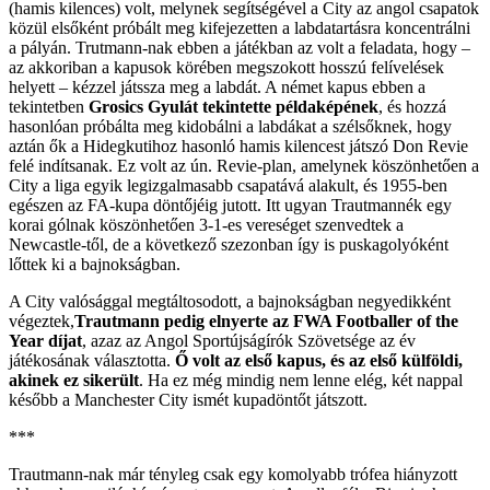
(hamis kilences) volt, melynek segítségével a City az angol csapatok
közül elsőként próbált meg kifejezetten a labdatartásra koncentrálni
a pályán. Trutmann-nak ebben a játékban az volt a feladata, hogy –
az akkoriban a kapusok körében megszokott hosszú felívelések
helyett – kézzel játssza meg a labdát. A német kapus ebben a
tekintetben
Grosics Gyulát tekintette példaképének
, és hozzá
hasonlóan próbálta meg kidobálni a labdákat a szélsőknek, hogy
aztán ők a Hidegkutihoz hasonló hamis kilencest játszó Don Revie
felé indítsanak. Ez volt az ún. Revie-plan, amelynek köszönhetően a
City a liga egyik legizgalmasabb csapatává alakult, és 1955-ben
egészen az FA-kupa döntőjéig jutott. Itt ugyan Trautmannék egy
korai gólnak köszönhetően 3-1-es vereséget szenvedtek a
Newcastle-től, de a következő szezonban így is puskagolyóként
lőttek ki a bajnokságban.
A City valósággal megtáltosodott, a bajnokságban negyedikként
végeztek,
Trautmann pedig elnyerte az FWA Footballer of the
Year díjat
, azaz az Angol Sportújságírók Szövetsége az év
játékosának választotta.
Ő volt az első kapus, és az első külföldi,
akinek ez sikerült
. Ha ez még mindig nem lenne elég, két nappal
később a Manchester City ismét kupadöntőt játszott.
***
Trautmann-nak már tényleg csak egy komolyabb trófea hiányzott