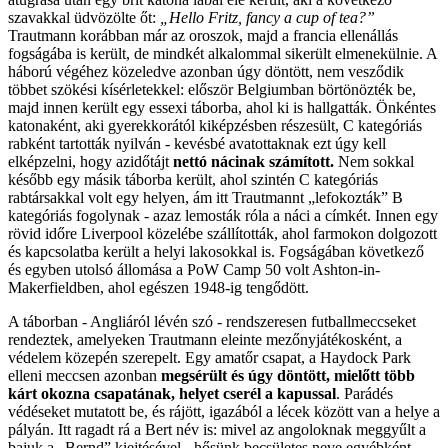
szavakkal üdvözölte őt:
„Hello Fritz, fancy a cup of tea?”
Trautmann korábban már az oroszok, majd a francia ellenállás
fogságába is került, de mindkét alkalommal sikerült elmenekülnie. A
háború végéhez közeledve azonban úgy döntött, nem vesződik
többet szökési kísérletekkel: először Belgiumban börtönözték be,
majd innen került egy essexi táborba, ahol ki is hallgatták. Önkéntes
katonaként, aki gyerekkorától kiképzésben részesült, C kategóriás
rabként tartották nyilván - kevésbé avatottaknak ezt úgy kell
elképzelni, hogy azidőtájt
nettó nácinak számított.
Nem sokkal
később egy másik táborba került, ahol szintén C kategóriás
rabtársakkal volt egy helyen, ám itt Trautmannt „lefokozták” B
kategóriás fogolynak - azaz lemosták róla a náci a címkét. Innen egy
rövid időre Liverpool közelébe szállították, ahol farmokon dolgozott
és kapcsolatba került a helyi lakosokkal is. Fogságában következő
és egyben utolsó állomása a PoW Camp 50 volt Ashton-in-
Makerfieldben, ahol egészen 1948-ig tengődött.
A táborban - Angliáról lévén szó - rendszeresen futballmeccseket
rendeztek, amelyeken Trautmann eleinte mezőnyjátékosként, a
védelem közepén szerepelt. Egy amatőr csapat, a Haydock Park
elleni meccsen azonban
megsérült és úgy döntött, mielőtt több
kárt okozna csapatának, helyet cserél a kapussal
. Parádés
védéseket mutatott be, és rájött, igazából a lécek között van a helye a
pályán. Itt ragadt rá a Bert név is: mivel az angoloknak meggyűlt a
bajuk a „Bernd” kiejtésével - hősünk becsületes neve egyébként