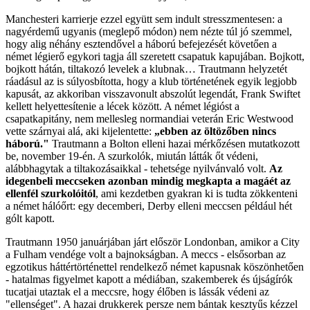
Manchesteri karrierje ezzel együtt sem indult stresszmentesen: a
nagyérdemű ugyanis (meglepő módon) nem nézte túl jó szemmel,
hogy alig néhány esztendővel a háború befejezését követően a
német légierő egykori tagja áll szeretett csapatuk kapujában. Bojkott,
bojkott hátán, tiltakozó levelek a klubnak… Trautmann helyzetét
ráadásul az is súlyosbította, hogy a klub történetének egyik legjobb
kapusát, az akkoriban visszavonult abszolút legendát, Frank Swiftet
kellett helyettesítenie a lécek között. A német légióst a
csapatkapitány, nem mellesleg normandiai veterán Eric Westwood
vette szárnyai alá, aki kijelentette:
„ebben az öltözőben nincs
háború."
Trautmann a Bolton elleni hazai mérkőzésen mutatkozott
be, november 19-én. A szurkolók, miután látták őt védeni,
alábbhagytak a tiltakozásaikkal - tehetsége nyilvánvaló volt.
Az
idegenbeli meccseken azonban mindig megkapta a magáét az
ellenfél szurkolóitól
, ami kezdetben gyakran ki is tudta zökkenteni
a német hálóőrt: egy decemberi, Derby elleni meccsen például hét
gólt kapott.
Trautmann 1950 januárjában járt először Londonban, amikor a City
a Fulham vendége volt a bajnokságban. A meccs - elsősorban az
egzotikus háttértörténettel rendelkező német kapusnak köszönhetően
- hatalmas figyelmet kapott a médiában, szakemberek és újságírók
tucatjai utaztak el a meccsre, hogy élőben is lássák védeni az
"ellenséget". A hazai drukkerek persze nem bántak kesztyűs kézzel