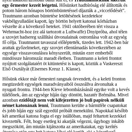
egy őrmester kezeit leégetni.
Hősünket hadbíróság elé állították és
potom három hónapos börtönbüntetéssel díjazták a „viccelődését”.
Trautmann azonban büntetése letöltésének kezdetekor
vakbélgyulladást kapott, így börtön helyett katonai kórházban
vészelte át a következő heteket. 1941 októberében tért vissza a
Wehrmacht-hoz (ez alá tartozott a Luftwaffe) Dnyipróba, ahol télen
a szovjet hadsereg szállítási útvonalainak ostromlása volt az egység
fő célja. Trautmannt tavasszal előléptették, tizedes lett. 1942-ben bár
arattak győzelmeket, egy szovjet ellentámadás következtében az
egysége visszavonulásra kényszerült, miután ezer emberből
mindössze háromszáz maradt életben. Trautmann a keleti frontot
nyújtott szolgálataiért öt kitüntetést is kapott, köztük a Vaskereszt
Első Osztályát (Eisernes Kreuz 1. Klasse).
Hősünk ekkor már őrmesteri rangnak örvendett, és a keleti fronton
megtizedelt egységek maradványaiból összeállva átvonultak a
nyugati frontra. 1944-ben Kleve lebombázásánál egyike volt a kevés
túlélőnek, ám az egysége híján úgy döntött, hazatér Brémába. Mivel
azonban
ezidőtájt nem volt kifejezetten jó buli papírok nélküli
német katonának lenni
, Trautmann kerülte a bármiféle csapatokat
és jobb híján egy szál egyedül próbált menekülni. Napokkal később
két amerikai katona fogta el egy istállóban, majd feltartott kezekkel
kivezették. Félt, hogy esetleg ki akarják végezni, úgyhogy inkább
megszökött, ám miután kijátszotta az amerikaiakat, egy kerítés
átugrása után egy brit katona lábai elé került, aki a következő