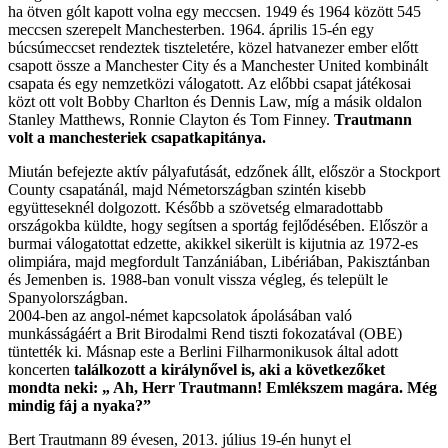
ha ötven gólt kapott volna egy meccsen. 1949 és 1964 között 545
meccsen szerepelt Manchesterben. 1964. április 15-én egy
búcsúmeccset rendeztek tiszteletére, közel hatvanezer ember előtt
csapott össze a Manchester City és a Manchester United kombinált
csapata és egy nemzetközi válogatott. Az előbbi csapat játékosai
közt ott volt Bobby Charlton és Dennis Law, míg a másik oldalon
Stanley Matthews, Ronnie Clayton és Tom Finney.
Trautmann
volt a manchesteriek csapatkapitánya.
Miután befejezte aktív pályafutását, edzőnek állt, először a Stockport
County csapatánál, majd Németországban szintén kisebb
együtteseknél dolgozott. Később a szövetség elmaradottabb
országokba küldte, hogy segítsen a sportág fejlődésében. Először a
burmai válogatottat edzette, akikkel sikerült is kijutnia az 1972-es
olimpiára, majd megfordult Tanzániában, Libériában, Pakisztánban
és Jemenben is. 1988-ban vonult vissza végleg, és települt le
Spanyolországban.
2004-ben az angol-német kapcsolatok ápolásában való
munkásságáért a Brit Birodalmi Rend tiszti fokozatával (OBE)
tüntették ki. Másnap este a Berlini Filharmonikusok által adott
koncerten
találkozott a királynővel is, aki a következőket
mondta neki: „ Ah, Herr Trautmann! Emlékszem magára. Még
mindig fáj a nyaka?”
Bert Trautmann 89 évesen, 2013. július 19-én hunyt el