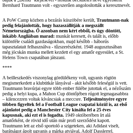
Bernhard Trautmann volt - egyszerűen angolosították a keresztnevét.
A PoW Camp közben a bezárás küszöbére került,
Trautmann-nak
pedig felajánlották, hogy hazaszállítják a megszállt
Németországba. Ő azonban nem kért ebből, és úgy döntött,
inkább Angliában marad:
munkát keresett, és talált is, előbb
különféle családi gazdaságokban, majd később - háborús
tapasztalatait felhasználva - tűzszerészként. 1948 augusztusában
még jócskán munka mellett kezdett el egy amatőr egyesület, a St.
Helens Town csapatában játszani.
****
A beilleszkedés viszonylag gördülékeny volt, ugyanis rögtön
megismerkedett a klubtitkár lányával - akit később feleségül is vett.
Trautmann bravúrjai egyre több ember fülébe jutottak el, a nézőszám
pedig a helyi kupa, a Mahon Cup döntőjében rúgott legmagasabbra
– kilencezren voltak kíváncsiak a meccsre.
Teljesítményére egyre
többen figyeltek fel a Football League csapatai közül is, az első
ajánlatot pedig a Manchester City kínálta fel a 25 éves
kapusnak, aki ezt el is fogadta.
1949 októberében írt alá
amatőrként, de rövid idő után már profi szerződést kapott.
Trautmann lett az első sportoló a szigeteken, aki Adidast viselt,
barátságot ápolt ugyanis a márka atyjával, Adolf Dasslerrel.