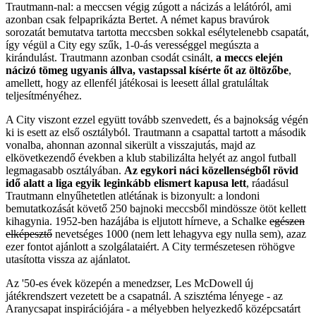
Trautmann-nal: a meccsen végig zúgott a nácizás a lelátóról, ami
azonban csak felpaprikázta Bertet. A német kapus bravúrok
sorozatát bemutatva tartotta meccsben sokkal esélytelenebb csapatát,
így végül a City egy szűk, 1-0-ás verességgel megúszta a
kirándulást. Trautmann azonban csodát csinált,
a meccs elején
nácizó tömeg ugyanis állva, vastapssal kísérte őt az öltözőbe
,
amellett, hogy az ellenfél játékosai is leesett állal gratuláltak
teljesítményéhez.
A City viszont ezzel együtt tovább szenvedett, és a bajnokság végén
ki is esett az első osztályból. Trautmann a csapattal tartott a második
vonalba, ahonnan azonnal sikerült a visszajutás, majd az
elkövetkezendő években a klub stabilizálta helyét az angol futball
legmagasabb osztályában.
Az egykori náci közellenségből rövid
idő alatt a liga egyik leginkább elismert kapusa lett
, ráadásul
Trautmann elnyűhetetlen atlétának is bizonyult: a londoni
bemutatkozását követő 250 bajnoki meccsből mindössze ötöt kellett
kihagynia. 1952-ben hazájába is eljutott hírneve, a Schalke
egészen
elképesztő
nevetséges 1000 (nem lett lehagyva egy nulla sem), azaz
ezer fontot ajánlott a szolgálataiért. A City természetesen röhögve
utasította vissza az ajánlatot.
Az '50-es évek közepén a menedzser, Les McDowell új
játékrendszert vezetett be a csapatnál. A szisztéma lényege - az
Aranycsapat inspirációjára - a mélyebben helyezkedő középcsatárt