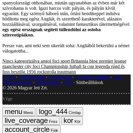
spanyolországi otthonában, miután ugyanabban az évben már két
szívrohama is volt. Igazi harcos volt: pályán, és pályán kívül
egyaránt. Egy szörnyű háború után, óriási hendikeppel indulva
hódította meg egész Angliát, és szerethető karakterével, alázatos
hozzáállásával, szorgalmával, valamint fantasztikus rátermettségével
egy egész országnak segített túllendülni az ostoba
sztereotípiákon.
Persze van, ami neki sem sikerült soha: Angliából bekerülni a német
válogatottba...
Nincs kategorizálva
angol foci
sport
Britannia blog
premier league
manchester city
foci
Championship
futball
fa cup
legenda
rúgd és
fuss
besztlíg
1956
rocknrolla
trautmann
GYIK
Hibát jelentek
Impresszum
Javítások kezelése
Jogi
dokumentumok
Médiaajánlat
RSS
Sütibeállítások
©
2026
Magyar Jeti Zrt.
Vége
Menü
Címlap
Friss
Kör
Fiók