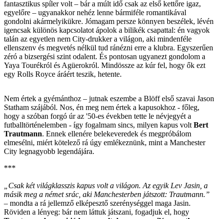
fantasztikus spíler volt – bár a múlt idő csak az első kettőre igaz,
egyelőre – ugyanakkor nehéz lenne bármiféle romantikával
gondolni akármelyikükre. Jómagam persze könnyen beszélek, lévén
igencsak különös kapcsolatot ápolok a bilikék csapattal: én vagyok
talán az egyetlen nem City-drukker a világon, aki mindenféle
ellenszenv és megvetés nélkül tud ránézni erre a klubra. Egyszerűen
zéró a bizsergési szint odalent. És pontosan ugyanezt gondolom a
Yaya Tourékról és Agüerokról. Mindössze az kúr fel, hogy ők ezt
egy Rolls Royce áráért teszik, hetente.
Nem értek a gyémánthoz – jutnak eszembe a Blöff első szavai Jason
Statham szájából. Nos, én meg nem értek a kapusokhoz - főleg,
hogy a szóban forgó úr az '50-es években tette le névjegyét a
futballtörténelemben - így fogalmam sincs, milyen kapus volt
Bert
Trautmann
. Ennek ellenére belekeveredek és megpróbálom
elmesélni, miért kötelező rá úgy emlékeznünk, mint a Manchester
City legnagyobb legendájára.
***
„Csak két világklasszis kapus volt a világon. Az egyik Lev Jasin, a
másik meg a német srác, aki Manchesterben játszott: Trautmann.”
– mondta a rá jellemző elképesztő szerénységgel maga Jasin.
Röviden a lényeg: bár nem láttuk játszani, fogadjuk el, hogy