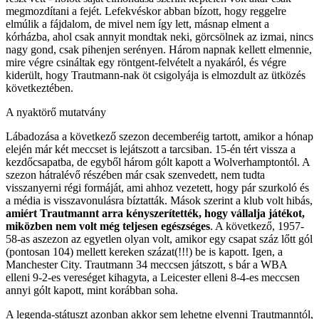
megmozdítani a fejét. Lefekvéskor abban bízott, hogy reggelre
elmúlik a fájdalom, de mivel nem így lett, másnap elment a
kórházba, ahol csak annyit mondtak neki, görcsölnek az izmai, nincs
nagy gond, csak pihenjen serényen. Három napnak kellett elmennie,
mire végre csináltak egy röntgent-felvételt a nyakáról, és végre
kiderült, hogy Trautmann-nak öt csigolyája is elmozdult az ütközés
következtében.
A nyaktörő mutatvány
Lábadozása a következő szezon decemberéig tartott, amikor a hónap
elején már két meccset is lejátszott a tarcsiban. 15-én tért vissza a
kezdőcsapatba, de egyből három gólt kapott a Wolverhamptontól. A
szezon hátralévő részében már csak szenvedett, nem tudta
visszanyerni régi formáját, ami ahhoz vezetett, hogy pár szurkoló és
a média is visszavonulásra bíztatták. Mások szerint a klub volt hibás,
amiért Trautmannt arra kényszerítették, hogy vállalja játékot,
miközben nem volt még teljesen egészséges
. A következő, 1957-
58-as aszezon az egyetlen olyan volt, amikor egy csapat száz lőtt gól
(pontosan 104) mellett kereken százat(!!!) be is kapott. Igen, a
Manchester City. Trautmann 34 meccsen játszott, s bár a WBA
elleni 9-2-es vereséget kihagyta, a Leicester elleni 8-4-es meccsen
annyi gólt kapott, mint korábban soha.
A legenda-státuszt azonban akkor sem lehetne elvenni Trautmanntól,