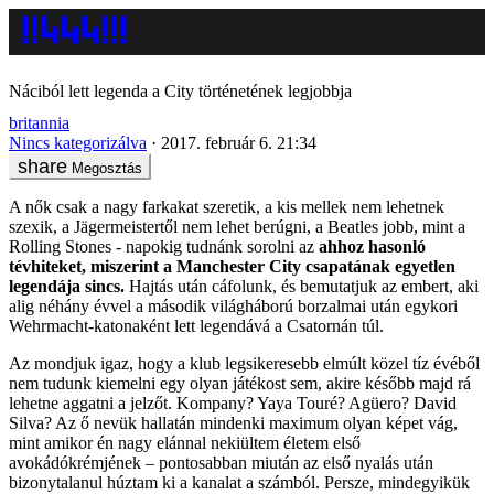
Náciból lett legenda a City történetének legjobbja
britannia
Nincs kategorizálva
2017. február 6. 21:34
Megosztás
A nők csak a nagy farkakat szeretik, a kis mellek nem lehetnek
szexik, a Jägermeistertől nem lehet berúgni, a Beatles jobb, mint a
Rolling Stones - napokig tudnánk sorolni az
ahhoz hasonló
tévhiteket, miszerint a Manchester City csapatának egyetlen
legendája sincs.
Hajtás után cáfolunk, és bemutatjuk az embert, aki
alig néhány évvel a második világháború borzalmai után egykori
Wehrmacht-katonaként lett legendává a Csatornán túl.
Az mondjuk igaz, hogy a klub legsikeresebb elmúlt közel tíz évéből
nem tudunk kiemelni egy olyan játékost sem, akire később majd rá
lehetne aggatni a jelzőt. Kompany? Yaya Touré? Agüero? David
Silva? Az ő nevük hallatán mindenki maximum olyan képet vág,
mint amikor én nagy elánnal nekiültem életem első
avokádókrémjének – pontosabban miután az első nyalás után
bizonytalanul húztam ki a kanalat a számból. Persze, mindegyikük