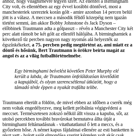
ahhoz, hogy világhírnévre tegyen szert. Az ellenfél a Birmingham
City volt, és ellentétben az egy évvel korábbi döntővel, most a
manchesteriek szereztek korán gólt - amire azonban 14 percen belül
jött is a válasz. A meccsen a második félidő közepéig nem igazán
történt semmi, ám akkor Bobby Johnstone és Jack Dyson –
előbbinek Trautmann adta a gólpasszt – révén a Manchester City két
perc alatt rámolt be két gólt az ellenfél hálójába. A birminghamiek a
következő tíz percben nagyon nagy nyomás alá helyezték az
égszínkékeket,
a 75. percben pedig megtörtént az, ami miatt ez a
döntő és hősünk, Bert Trautmann is örökre beírta magát az
angol és az a világ futballtörténelmébe
.
Egy birminghami beívelést követően Peter Murphy elé
került a labda, de Trautmann önfeláldozóan kivetődött
a kapujából, és olyan szerencsétlenul ütközött, hogy a
támadó térde éppen a nyakát trafálta telibe.
Trautmann elterült a földön, de mivel ebben az időben a cserék még
nem voltak engedélyezve, meg kellett próbálnia végigvédeni a
meccset. Természetesen zokszó nélkül állt vissza a kapuba, sőt, az
utolsó percekben további bravúrokat bemutatva állta útját a
birminghami feltámadásnak - vitathatatlanul ő lett a meccs, és a
győzelem hőse. A német kapus fájdalmai ellenére az esti banketten is
részt vett - holott saját elmondása szerint képtelen volt akár csak