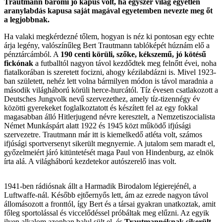
Trautmann baromi jó kapus volt, ha egyszer világ egyetlen
aranylabdás kapusa saját magával egyetemben nevezte meg őt
a legjobbnak.
Ha valaki megkérdezné tőlem, hogyan is néz ki pontosan egy echte
árja legény, valószínűleg Bert Trautmann tablóképét húznám elő a
pénztárcámból. A
190 centi körüli, szőke, kékszemű, jó kötésű
fickónak
a futballtól nagyon távol kezdődtek meg felnőtt évei, noha
fiatalkorában is szeretett focizni, ahogy kézilabdázni is. Mivel 1923-
ban született, nehéz lett volna bármilyen módon is távol maradnia a
második világháború körüli herce-hurcától. Tíz évesen csatlakozott a
Deutsches Jungvolk nevű szervezethez, amely tíz-tizennégy év
közötti gyerekeket foglalkoztatott és készített fel az egy fokkal
magasabban álló Hitlerjugend névre keresztelt, a Nemzetiszocialista
Német Munkáspárt alatt 1922 és 1945 közt működő ifjúsági
szervezetre. Trautmann már itt is kiemelkedő atléta volt, számos
ifjúsági sportversenyt sikerült megnyernie. A jutalom sem maradt el,
győzelmeiért járó kitüntetését maga Paul von Hindenburg, az elnök
írta alá. A világháború kezdetekor autószerelő inas volt.
1941-ben rádiósnak állt a Harmadik Birodalom légierejénél, a
Luftwaffe-nál. Később ejtőernyős lett, ám az ezrede nagyon távol
állomásozott a fronttól, így Bert és a társai gyakran unatkoztak, amit
főleg sportolással és viccelődéssel próbáltak meg elűzni. Az egyik
ilyen alkalom azonban balul sült el, és
Trautmannéknak sikerült