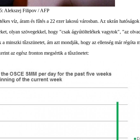
ó: Alekszej Filipov / AFP
etékes víz, áram és fűtés a 22 ezer lakosú városban. Az ukrán hatóságok 
t, olyan szövegekkel, hogy "csak ágyútöltelékek vagytok", "az olvadó 
 a minszki tűzszünetet, ám azt mondják, hogy az ellenség már régóta me
rint az egész fronton megsértik a tűszönetet: