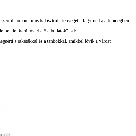
szerint humanitárius katasztrófa fenyeget a fagypont alatti hidegben.
hó alól kerül majd elő a hullátok", stb.
gsérti a rakétákkal és a tankokkal, amikkel lövik a várost.