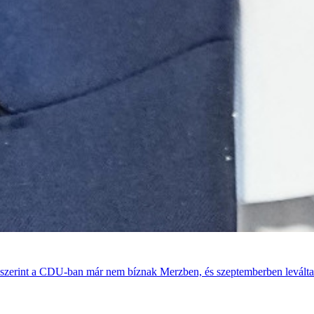
sek szerint a CDU-ban már nem bíznak Merzben, és szeptemberben leváltan