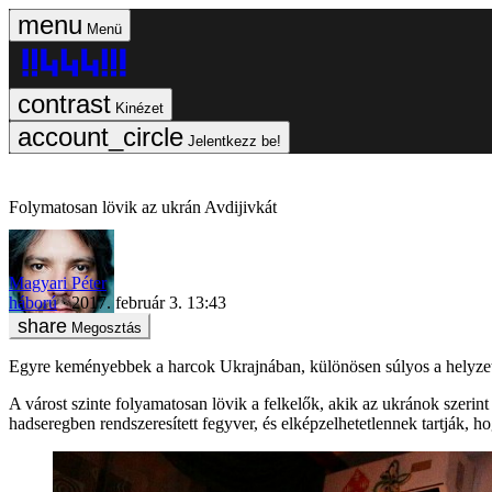
Menü
Kinézet
Jelentkezz be!
Folymatosan lövik az ukrán Avdijivkát
Magyari Péter
háború
2017. február 3. 13:43
Megosztás
Egyre keményebbek a harcok Ukrajnában, különösen súlyos a helyzet 
A várost szinte folyamatosan lövik a felkelők, akik az ukránok szerin
hadseregben rendszeresített fegyver, és elképzelhetetlennek tartják, 