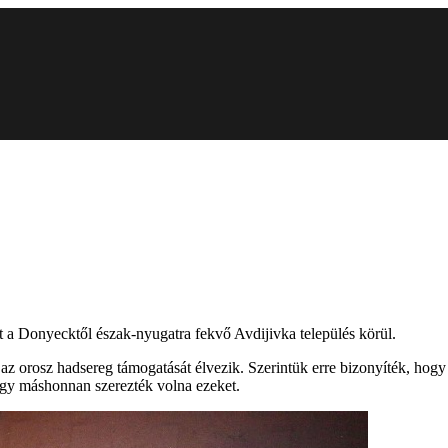
a Donyecktől észak-nyugatra fekvő Avdijivka település körül.
t az orosz hadsereg támogatását élvezik. Szerintük erre bizonyíték, hog
hogy máshonnan szerezték volna ezeket.