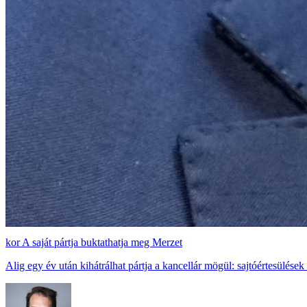
A saját pártja buktathatja meg Merzet
Alig egy év után kihátrálhat pártja a kancellár mögül: sajtóértesülé