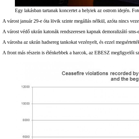
Egy lakásban tartanak koncertet a helyiek az ostrom idején. Fot
A várost január 29-e óta lövik szinte megállás nélkül, azóta nincs vez
A várost védő ukrán katonák rendszeresen kapnak demoralizáló sms-eke
A városba az ukrán hadsereg tankokat vezényelt, és ezzel megsértették
A front más részein is élénkebbek a harcok, az EBESZ megfigyelői sze