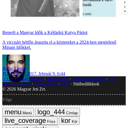
Beperli a Magyar Idők a Kétfarkú Kutya Pártot
A viccpárt hétfőn árasztja el a köztereket a 2024-ben megjelenő
Minapi Időkkel.
Botos Tamás
POLITIKA
2017. február 9. 6:44
GYIK
Hibát jelentek
Impresszum
Javítások kezelése
Jogi
dokumentumok
Médiaajánlat
RSS
Sütibeállítások
©
2026
Magyar Jeti Zrt.
Vége
Menü
Címlap
Friss
Kör