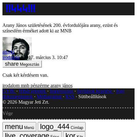
Arany János születésének 200. évfordulójára arany, ezüst és
színesfém érméket adott ki az MNB
anarki
irodalom
2017. március 3. 10:47
Megosztás
Csak két kérdésem van.
irodalom
mnb
pénzérme
arany jános
GYIK
Hibát jelentek
Impresszum
Javítások kezelése
Jogi
dokumentumok
Médiaajánlat
RSS
Sütibeállítások
©
2026
Magyar Jeti Zrt.
Vége
Menü
Címlap
Friss
Kör