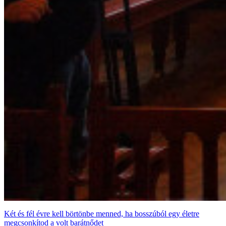
Két és fél évre kell börtönbe menned, ha bosszúból egy életre
megcsonkítod a volt barátnődet