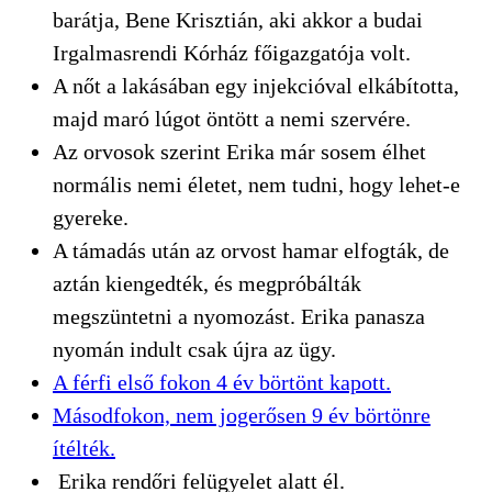
barátja, Bene Krisztián, aki akkor a budai
Irgalmasrendi Kórház főigazgatója volt.
A nőt a lakásában egy injekcióval elkábította,
majd maró lúgot öntött a nemi szervére.
Az orvosok szerint Erika már sosem élhet
normális nemi életet, nem tudni, hogy lehet-e
gyereke.
A támadás után az orvost hamar elfogták, de
aztán kiengedték, és megpróbálták
megszüntetni a nyomozást. Erika panasza
nyomán indult csak újra az ügy.
A férfi első fokon 4 év börtönt kapott.
Másodfokon, nem jogerősen 9 év börtönre
ítélték.
Erika rendőri felügyelet alatt él.