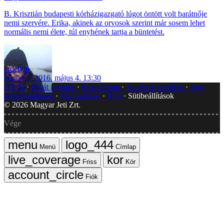
B. Krisztián budapesti kórházigazgató lúgot öntött volt barátnője
nemi szervére. Erika, akinek az orvosok szerint már sosem lehet
normális nemi élete, túl enyhének tartja a büntetést.
erdelyip
bűnügy
2016. május 4. 13:30
GYIK
Hibát jelentek
Impresszum
Javítások kezelése
Jogi
dokumentumok
Médiaajánlat
RSS
Sütibeállítások
©
2026
Magyar Jeti Zrt.
Vége
Menü
Címlap
Friss
Kör
Fiók