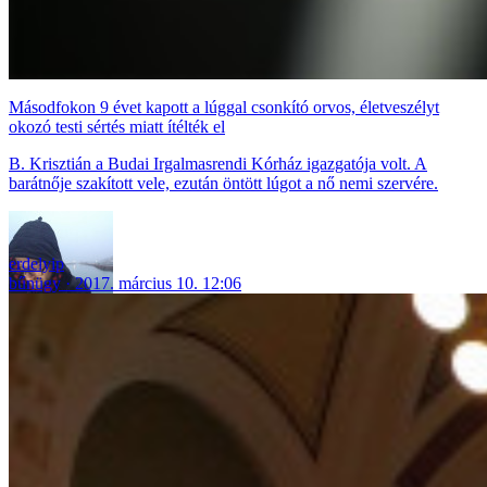
Másodfokon 9 évet kapott a lúggal csonkító orvos, életveszélyt
okozó testi sértés miatt ítélték el
B. Krisztián a Budai Irgalmasrendi Kórház igazgatója volt. A
barátnője szakított vele, ezután öntött lúgot a nő nemi szervére.
erdelyip
bűnügy
2017. március 10. 12:06