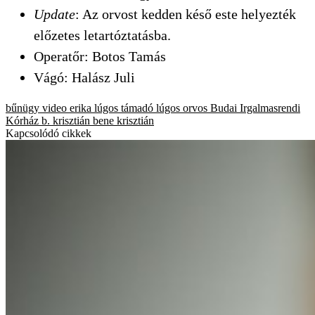
Update
: Az orvost kedden késő este helyezték
előzetes letartóztatásba.
Operatőr: Botos Tamás
Vágó: Halász Juli
bűnügy
video
erika
lúgos támadó
lúgos orvos
Budai Irgalmasrendi
Kórház
b. krisztián
bene krisztián
Kapcsolódó cikkek