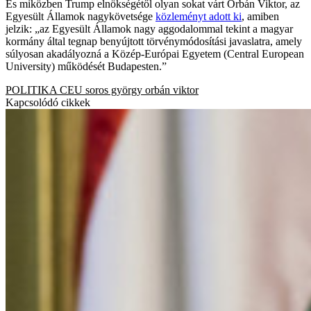
És miközben Trump elnökségétől olyan sokat várt Orbán Viktor, az
Egyesült Államok nagykövetsége
közleményt adott ki
, amiben
jelzik: „az Egyesült Államok nagy aggodalommal tekint a magyar
kormány által tegnap benyújtott törvénymódosítási javaslatra, amely
súlyosan akadályozná a Közép-Európai Egyetem (Central European
University) működését Budapesten.”
POLITIKA
CEU
soros györgy
orbán viktor
Kapcsolódó cikkek