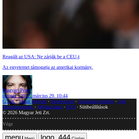
Reagált az USA: Ne zárják be a CEU-t
Az egyetemet támogatja az amerikai kormány.
Magyari Péter
oktatás
2017. március 29. 10:44
GYIK
Hibát jelentek
Impresszum
Javítások kezelése
Jogi
dokumentumok
Médiaajánlat
RSS
Sütibeállítások
©
2026
Magyar Jeti Zrt.
Vége
Menü
Címlap