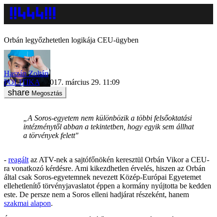
Orbán legyőzhetetlen logikája CEU-ügyben
Haszán Zoltán
POLITIKA
2017. március 29. 11:09
Megosztás
„A Soros-egyetem nem különbözik a többi felsőoktatási
intézménytől abban a tekintetben, hogy egyik sem állhat
a törvények felett"
-
reagált
az ATV-nek a sajtófőnökén keresztül Orbán Vikor a CEU-
ra vonatkozó kérdésre. Ami kikezdhetlen érvelés, hiszen az Orbán
által csak Soros-egyetemnek nevezett Közép-Európai Egyetemet
ellehetlenítő törvényjavaslatot éppen a kormány nyújtotta be kedden
este. De persze nem a Soros elleni hadjárat részeként, hanem
szakmai alapon
.