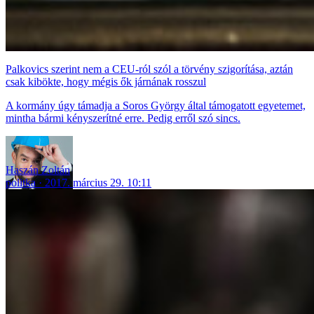
Palkovics szerint nem a CEU-ról szól a törvény szigorítása, aztán
csak kibökte, hogy mégis ők járnának rosszul
A kormány úgy támadja a Soros György által támogatott egyetemet,
mintha bármi kényszerítné erre. Pedig erről szó sincs.
Haszán Zoltán
politka
2017. március 29. 10:11