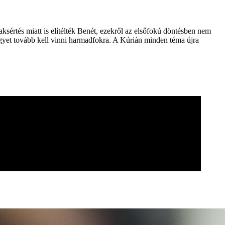
ksértés miatt is elítélték Benét, ezekről az elsőfokú döntésben nem
 ügyet tovább kell vinni harmadfokra. A Kúrián minden téma újra