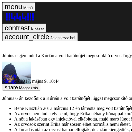
Menü
Kinézet
Jelentkezz be!
Június elején indul a Kúrián a volt barátnőjét megcsonkító orvos tárgy
erdelyip
bűnügy
2017. május 9. 10:44
Megosztás
Június 6-án kezdődik a Kúrián a volt barátnőjét lúggal megcsonkító o
Bene Krisztián 2013 március 12-én támadta meg volt barátnőjét,
Az orvos nem tudta elviselni, hogy Erika néhány hónappal korá
A nőt a lakásában egy injekcióval elkábította, majd maró lúgot 
Az orvosok szerint Erika már sosem élhet normális nemi életet,
A támadás után az orvost hamar elfogták, de aztán kiengedték,