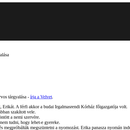
alása
rvos tárgyalása -
írja a Velvet
.
 Erikát. A férfi akkor a budai Irgalmasrendi Kórház főigazgatója volt.
bban szakított vele.
öntött a nemi szervére.
 nem tudni, hogy lehet-e gyereke.
 és megpróbálták megszüntetni a nyomozást. Erika panasza nyomán indul