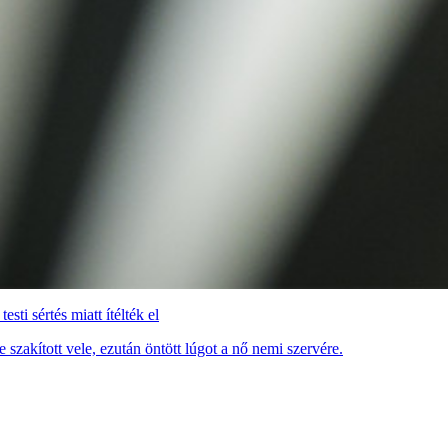
sti sértés miatt ítélték el
 szakított vele, ezután öntött lúgot a nő nemi szervére.