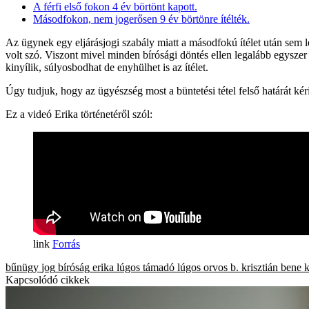
A férfi első fokon 4 év börtönt kapott.
Másodfokon, nem jogerősen 9 év börtönre ítélték.
Az ügynek egy eljárásjogi szabály miatt a másodfokú ítélet után sem l
volt szó. Viszont mivel minden bírósági döntés ellen legalább egyszer
kinyílik, súlyosbodhat de enyhülhet is az ítélet.
Úgy tudjuk, hogy az ügyészség most a büntetési tétel felső határát kér
Ez a videó Erika történetéről szól:
Forrás
bűnügy
jog
bíróság
erika
lúgos támadó
lúgos orvos
b. krisztián
bene k
Kapcsolódó cikkek