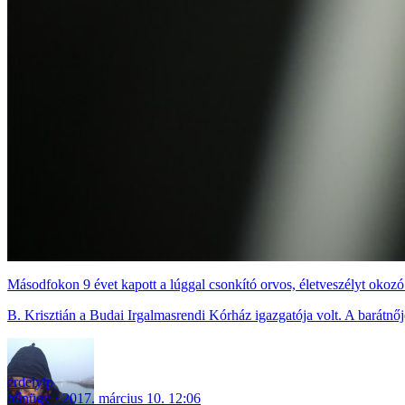
Másodfokon 9 évet kapott a lúggal csonkító orvos, életveszélyt okozó te
B. Krisztián a Budai Irgalmasrendi Kórház igazgatója volt. A barátnője
erdelyip
bűnügy
2017. március 10. 12:06