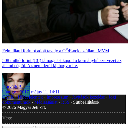
Félmilliárd forintot adott tavaly a CÖF-nek az állami MVM
508 millió forint (!!!!) támogatást kapott a kormányhű szervezet az
állami cégtől. Az nem derül ki, hogy mire.
Horváth Bence
bűnügy
2017. május 11. 14:11
GYIK
Hibát jelentek
Impresszum
Javítások kezelése
Jogi
dokumentumok
Médiaajánlat
RSS
Sütibeállítások
©
2026
Magyar Jeti Zrt.
Vége