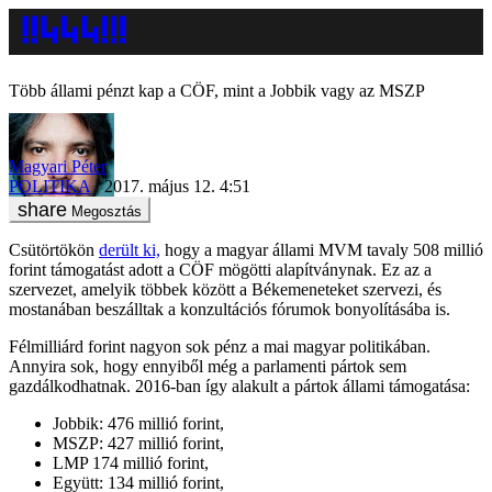
Több állami pénzt kap a CÖF, mint a Jobbik vagy az MSZP
Magyari Péter
POLITIKA
2017. május 12. 4:51
Megosztás
Csütörtökön
derült ki,
hogy a magyar állami MVM tavaly 508 millió
forint támogatást adott a CÖF mögötti alapítványnak. Ez az a
szervezet, amelyik többek között a Békemeneteket szervezi, és
mostanában beszálltak a konzultációs fórumok bonyolításába is.
Félmilliárd forint nagyon sok pénz a mai magyar politikában.
Annyira sok, hogy ennyiből még a parlamenti pártok sem
gazdálkodhatnak. 2016-ban így alakult a pártok állami támogatása:
Jobbik: 476 millió forint,
MSZP: 427 millió forint,
LMP 174 millió forint,
Együtt: 134 millió forint,