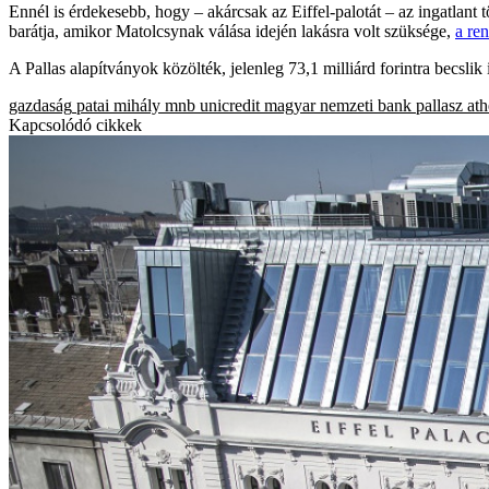
Ennél is érdekesebb, hogy – akárcsak az Eiffel-palotát – az ingatlant
barátja, amikor Matolcsynak válása idején lakásra volt szüksége,
a ren
A Pallas alapítványok közölték, jelenleg 73,1 milliárd forintra becslik 
gazdaság
patai mihály
mnb
unicredit
magyar nemzeti bank
pallasz at
Kapcsolódó cikkek