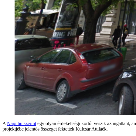
A
Napi.hu szerint
egy olyan érdekeltségi körtől veszik az ingatlant, 
projektjébe jelentős összeget fektettek Kulcsár Attiláék.