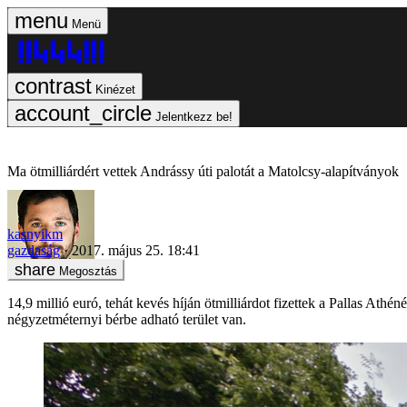
Menü
Kinézet
Jelentkezz be!
Ma ötmilliárdért vettek Andrássy úti palotát a Matolcsy-alapítványok
kasnyikm
gazdaság
2017. május 25. 18:41
Megosztás
14,9 millió euró, tehát kevés híján ötmilliárdot fizettek a Pallas Ath
négyzetméternyi bérbe adható terület van.