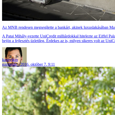
Az MNB rendesen megsegítette a bankárt, akinek luxuslakásában Mat
A Patai Mihály-vezette UniCredit milliárdokkal hitelezte az Eiffel Pa
bejön a fejlesztés üzletileg. Érdekes az is, milyen sikeres volt az Uni
kasnyikm
gazdaság
2016. október 7. 9:11