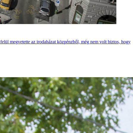
n felül megvetette az irodaházat közpénzből, még nem volt biztos, hogy