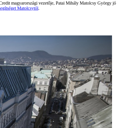
UniCredit magyarországi vezetője, Patai Mihály Matolcsy György jó
segítséget Matolcsytól
.