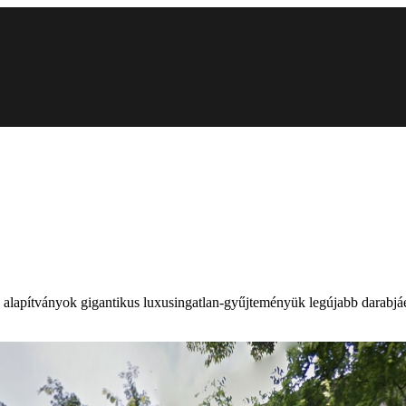
éné alapítványok gigantikus luxusingatlan-gyűjteményük legújabb darabjáé