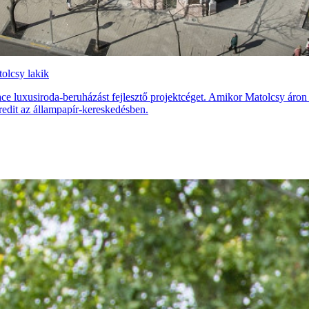
olcsy lakik
lace luxusiroda-beruházást fejlesztő projektcéget. Amikor Matolcsy áro
Credit az állampapír-kereskedésben.