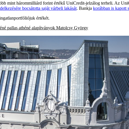
 több mint hárommilliárd forint értékű UniCredit-jelzálog terheli. Az 
delkezésére bocsátotta saját várbeli lakását
. Bankja
korábban is kapott 
ingatlanportfóliójuk értékét.
héné
pallas athéné alapítványok
Matolcsy György