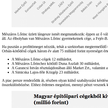
Mészáros Lőrinc üzleti lángesze ismét megmutatkozik: éppen az ő vál
áll. Az élbolyban van Mészáros Lőrinc gyermekeinek cége, a Fejér-B.
Ha pusztán a profittömeget nézzük, tehát a szektorban megtermelődő ti
Orbán-kötődésű cégek három év alatt 75 milliárd forint nyereséget érte
A Mészáros Lőrinc-cégek 12 milliárdot,
A Mészáros Lőrinchez kötődő Duna Aszfalt 30 milliárdot,
A Garancsi István résztulajdonában álló Market Zrt., valamint a
A Simicska Lajos-féle Közgép 23 milliárdot.
A piac persze rendeződik át, részben olyan külső szabályozási kérdé
összekülönbözése. Ehhez érdemes megnézni, mennyi pénzt vesznek ki