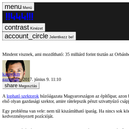
Menü
Kinézet
Jelentkezz be!
Mindent visznek, ami mozdítható: 35 milliárd forint tisztán az Orbán
kasnyikm
gazdaság
2017. június 9. 11:10
Megosztás
A
lopható szektorok
húzóágazata Magyarországon az építőipar, azon be
első olyan gazdasági szektor, amire rátelepszik pénzt szivattyúzó csápja
Egy probléma van vele: nem túl kiszámítható iparág. Ha nincs sok könn
kedvezményezett pozícióját.