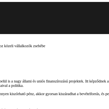
hoz közeli vállalkozók zsebébe
lül is a nagy állami és uniós finanszírozású projektek. Itt képződne
ival a politika.
yen kiszórható pénz, akkor gyorsan kiszáradhat a bevételforrás, és per