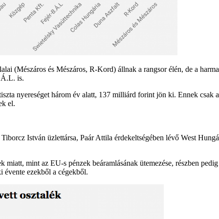
lalai (Mészáros és Mészáros, R-Kord) állnak a rangsor élén, de a harm
Á.L. is.
szta nyereséget három év alatt, 137 milliárd forint jön ki. Ennek csak
k el.
 Tiborcz István üzlettársa, Paár Attila érdekeltségében lévő West Hungá
sek miatt, mint az EU-s pénzek beáramlásának ütemezése, részben pedig
 évente ezekből a cégekből.