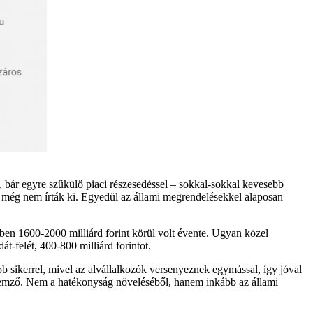
 bár egyre szűkülő piaci részesedéssel – sokkal-sokkal kevesebb
kat még nem írták ki. Egyedül az állami megrendelésekkel alaposan
kben 1600-2000 milliárd forint körül volt évente. Ugyan közel
t-felét, 400-800 milliárd forintot.
 sikerrel, mivel az alvállalkozók versenyeznek egymással, így jóval
jellemző. Nem a hatékonyság növeléséből, hanem inkább az állami