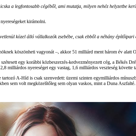
micska a legfontosabb cégéből, ami mutatja, milyen nehéz helyzetbe kerül
 nyereségeket kirámolni.
vetlenül közel álló vállalkozók zsebébe, csak ebből a néhány építőipari
lnöknek köszönheti vagyonát –, akkor 51 milliárd ment három év alatt O
zétesett egy korábbi közbeszerzés-kedvezményezett cég, a Békés Drén is
,8 milliárdos nyereséget egy vastag, 1,6 milliárdos veszteség követte tav
artozó A-Híd is csak szenvedett: üzemi szinten egymilliárdos mínuszba
vekben sem volt megközelítőleg sem olyan vaskos, mint a Duna Aszfalté.