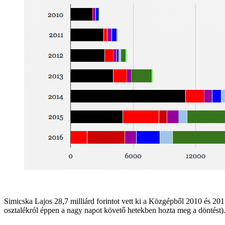
Simicska Lajos 28,7 milliárd forintot vett ki a Közgépből 2010 és 2015
osztalékról éppen a nagy napot követő hetekben hozta meg a döntést)