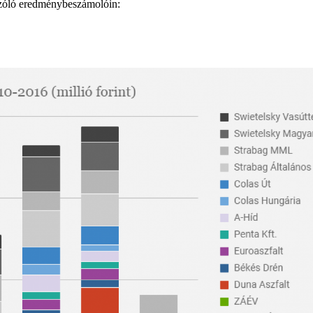
 szóló eredménybeszámolóin: