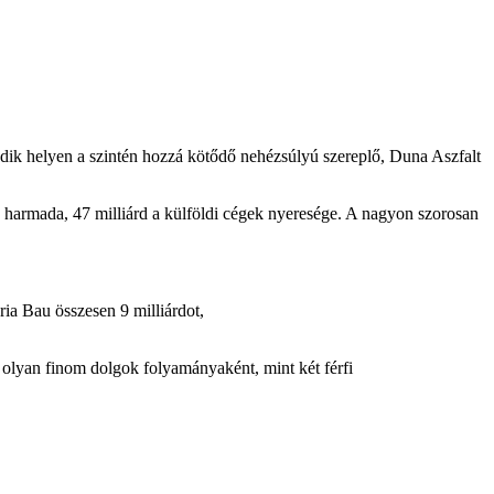
adik helyen a szintén hozzá kötődő nehézsúlyú szereplő, Duna Aszfalt
 a harmada, 47 milliárd a külföldi cégek nyeresége. A nagyon szorosan
ria Bau összesen 9 milliárdot,
 olyan finom dolgok folyamányaként, mint két férfi