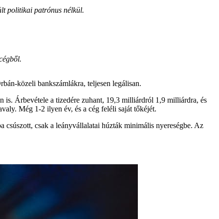
t politikai patrónus nélkül.
 cégből.
rbán-közeli bankszámlákra, teljesen legálisan.
. Árbevétele a tizedére zuhant, 19,3 milliárdról 1,9 milliárdra, és
aly. Még 1-2 ilyen év, és a cég feléli saját tőkéjét.
 csúszott, csak a leányvállalatai húzták minimális nyereségbe. Az