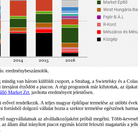
rás: eredménybeszámolók.
indig van három külföldi csoport, a Strabag, a Swietelsky és a Colas,
tti üresjárat érződött a piacon. A régi programok már kifutottak, az úja
álló Market Zrt.
javította eredményeit jelentősen.
i erővel rendelkezik. A teljes magyar építőipar termelése az utóbbi éve
 forrásból dolgozó vállalat hozta a szektor termelése egészének harmadá
ő nagyvállalatnak az alvállalkozójaként próbál megélni. Több-kevesebb
, az állam által irányított piacot egymás között felosztó magatartás a 
.