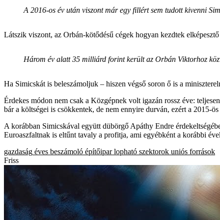
A 2016-os év után viszont már egy fillért sem tudott kivenni Si
Látszik viszont, az Orbán-kötődésű cégek hogyan kezdtek elképesztő
Három év alatt 35 milliárd forint került az Orbán Viktorhoz köz
Ha Simicskát is beleszámoljuk – hiszen végső soron ő is a minisztere
Érdekes módon nem csak a Közgépnek volt igazán rossz éve: teljesen s
bár a költségei is csökkentek, de nem ennyire durván, ezért a 2015-ös 2
A korábban Simicskával együtt dübörgő Apáthy Endre érdekeltségébe t
Euroaszfaltnak is eltűnt tavaly a profitja, ami egyébként a korábbi é
gazdaság
éves beszámoló
építőipar
lopható szektorok
uniós források
Friss