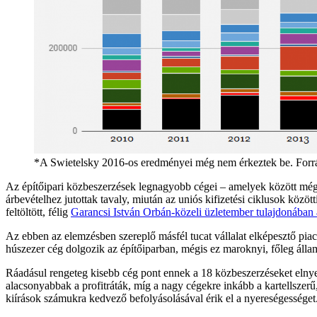
*A Swietelsky 2016-os eredményei még nem érkeztek be. For
Az építőipari közbeszerzések legnagyobb cégei – amelyek között még m
árbevételhez jutottak tavaly, miután az uniós kifizetési ciklusok közö
feltöltött, félig
Garancsi István Orbán-közeli üzletember tulajdonában 
Az ebben az elemzésben szereplő másfél tucat vállalat elképesztő piac
húszezer cég dolgozik az építőiparban, mégis ez maroknyi, főleg állami
Ráadásul rengeteg kisebb cég pont ennek a 18 közbeszerzéseket elnyer
alacsonyabbak a profitráták, míg a nagy cégekre inkább a kartellszerű
kiírások számukra kedvező befolyásolásával érik el a nyereségességet