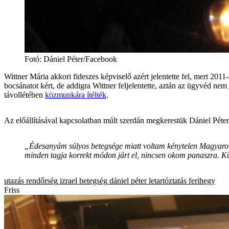
Fotó
:
Dániel Péter/Facebook
Wittner Mária akkori fideszes képviselő azért jelentette fel, mert 201
bocsánatot kért, de addigra Wittner feljelentette, aztán az ügyvéd nem
távollétében
közmunkára ítélték
.
Az előállításával kapcsolatban múlt szerdán megkerestük Dániel Pétert,
„Édesanyám súlyos betegsége miatt voltam kénytelen Magyarors
minden tagja korrekt módon járt el, nincsen okom panaszra. K
utazás
rendőrség
izrael
betegség
dániel péter
letartóztatás
ferihegy
Friss