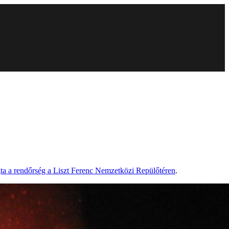
gta a rendőrség a Liszt Ferenc Nemzetközi Repülőtéren
.