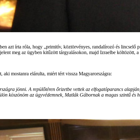
1-ben azt írta róla, hogy „primitív, köztörvényes, randalírozó és lincse
 jelent meg az ügyben kitűzött tárgyalásokon, majd Izraelbe költözött, 
 aki mostanra elárulta, miért tért vissza Magyarországra:
zágra jönni. A repülőtéren őrizetbe vettek az elfogatóparancs alapj
ülön köszönöm az ügyvédemnek, Matlák Gábornak a magas szintű és hat