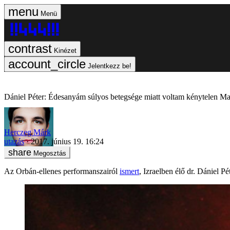
Menü
Kinézet
Jelentkezz be!
Dániel Péter: Édesanyám súlyos betegsége miatt voltam kénytelen Ma
Herczeg Márk
utazás
2017. június 19. 16:24
Megosztás
Az Orbán-ellenes performanszairól
ismert
, Izraelben élő dr. Dániel 