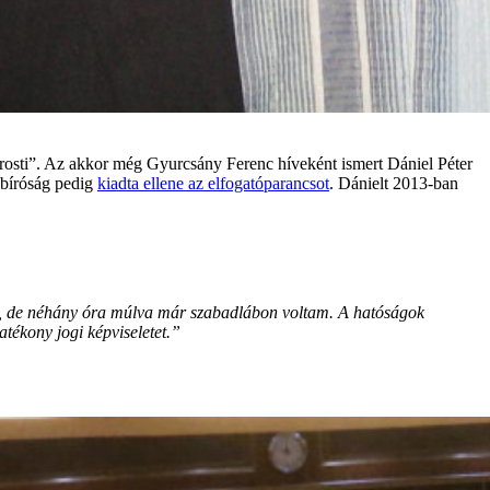
lő prosti”. Az akkor még Gyurcsány Ferenc híveként ismert Dániel Péter
a bíróság pedig
kiadta ellene az elfogatóparancsot
. Dánielt 2013-ban
án, de néhány óra múlva már szabadlábon voltam. A hatóságok
ékony jogi képviseletet.”