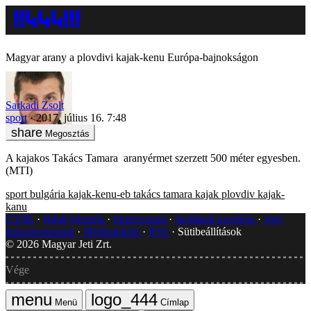
Magyar arany a plovdivi kajak-kenu Európa-bajnokságon
Sarkadi Zsolt
sport
2017. július 16. 7:48
Megosztás
A kajakos Takács Tamara aranyérmet szerzett 500 méter egyesben.
(MTI)
sport
bulgária
kajak-kenu-eb
takács tamara
kajak
plovdiv
kajak-
kanu
GYIK
Hibát jelentek
Impresszum
Javítások kezelése
Jogi
dokumentumok
Médiaajánlat
RSS
Sütibeállítások
©
2026
Magyar Jeti Zrt.
Vége
Menü
Címlap