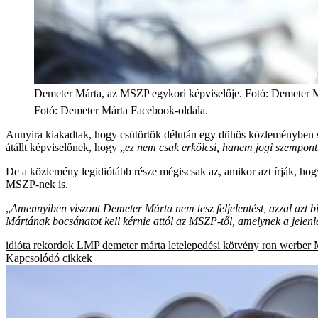
Demeter Márta, az MSZP egykori képviselője. Fotó: Demeter M
Fotó
:
Demeter Márta Facebook-oldala.
Annyira kiakadtak, hogy csütörtök délután egy dühös közleményben szó
átállt képviselőnek, hogy „
ez nem csak erkölcsi, hanem jogi szempontb
De a közlemény legidiótább része mégiscsak az, amikor azt írják, h
MSZP-nek is.
„
Amennyiben viszont Demeter Márta nem tesz feljelentést, azzal azt
Mártának bocsánatot kell kérnie attól az MSZP-től, amelynek a jelen
idióta rekordok
LMP
demeter márta
letelepedési kötvény
ron werber
Kapcsolódó cikkek