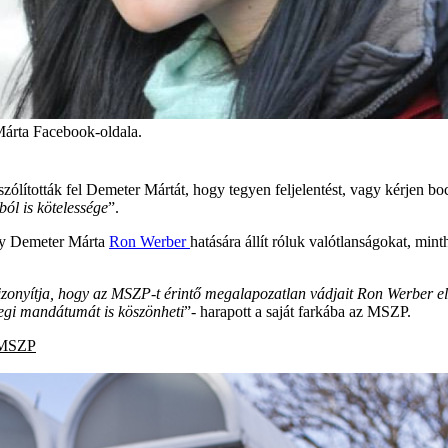
árta Facebook-oldala.
lították fel Demeter Mártát, hogy tegyen feljelentést, vagy kérjen boc
ól is kötelessége
”.
ogy Demeter Márta
Ron Werber
hatására állít róluk valótlanságokat, m
 bizonyítja, hogy az MSZP-t érintő megalapozatlan vádjait Ron Werber
legi mandátumát is köszönheti
”- harapott a saját farkába az MSZP.
MSZP