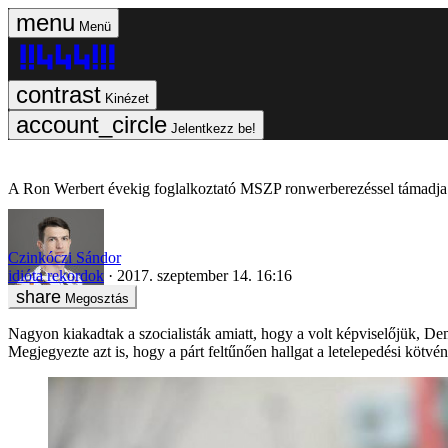
Menü
Kinézet
Jelentkezz be!
A Ron Werbert évekig foglalkoztató MSZP ronwerberezéssel támadj
Czinkóczi Sándor
idióta rekordok
2017. szeptember 14. 16:16
Megosztás
Nagyon kiakadtak a szocialisták amiatt, hogy a volt képviselőjük, D
Megjegyezte azt is, hogy a párt feltűnően hallgat a letelepedési kötvé