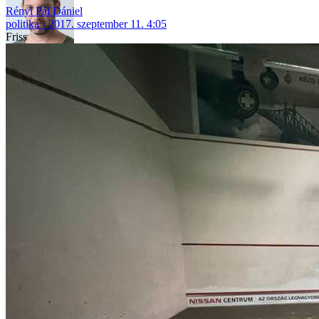
Rényi Pál Dániel
politika
2017. szeptember 11. 4:05
Friss