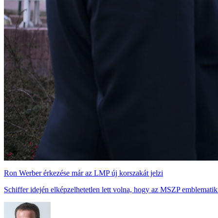
Ron Werber érkezése már az LMP új korszakát jelzi
Schiffer idején elképzelhetetlen lett volna, hogy az MSZP emblematik