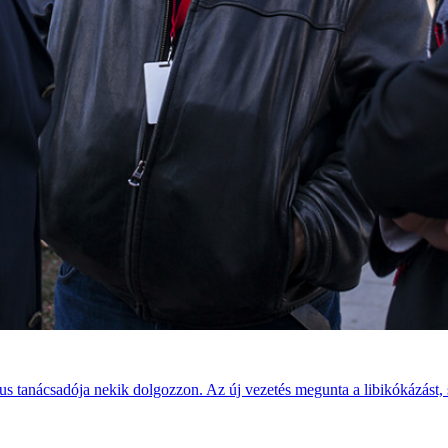
us tanácsadója nekik dolgozzon. Az új vezetés megunta a libikókázást, 