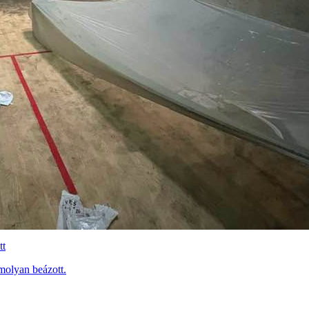
tt
molyan beázott.