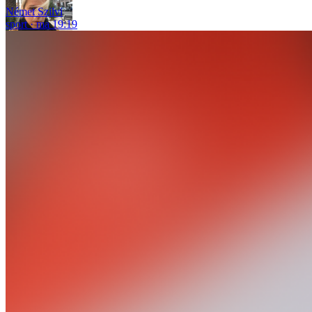
Német Szilvi
sport
ma 19:19