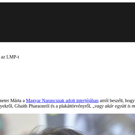
a az LMP-t
emeter Márta a
Magyar Narancsnak adott interjújában
arról beszélt, hog
nyekről, Ghaith Pharaonról és a plakáttörvényről, „
vagy akár együtt is 