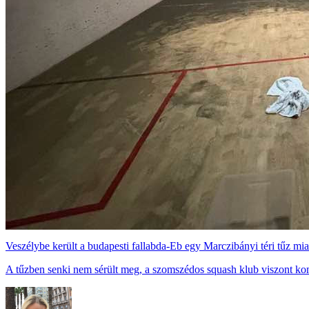
Veszélybe került a budapesti fallabda-Eb egy Marczibányi téri tűz mia
A tűzben senki nem sérült meg, a szomszédos squash klub viszont ko