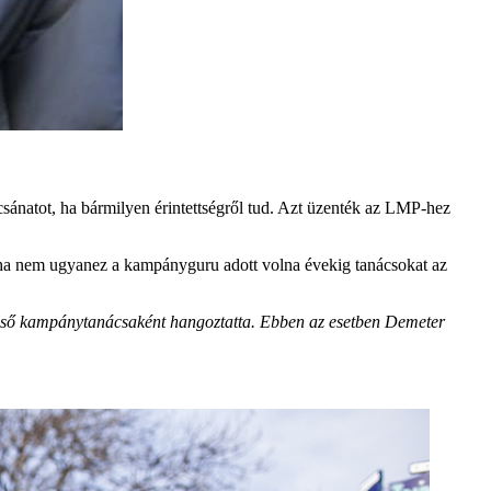
sánatot, ha bármilyen érintettségről tud. Azt üzenték az LMP-hez
intha nem ugyanez a kampányguru adott volna évekig tanácsokat az
 első kampánytanácsaként hangoztatta. Ebben az esetben Demeter