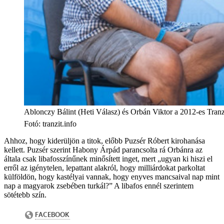
Ablonczy Bálint (Heti Válasz) és Orbán Viktor a 2012-es Tranz
Fotó
:
tranzit.info
Ahhoz, hogy kiderüljön a titok, előbb Puzsér Róbert kirohanása
kellett. Puzsér szerint Habony Árpád parancsolta rá Orbánra az
általa csak libafosszínűnek minősített inget, mert „ugyan ki hiszi el
erről az igénytelen, lepattant alakról, hogy milliárdokat parkoltat
külföldön, hogy kastélyai vannak, hogy enyves mancsaival nap mint
nap a magyarok zsebében turkál?” A libafos ennél szerintem
sötétebb szín.