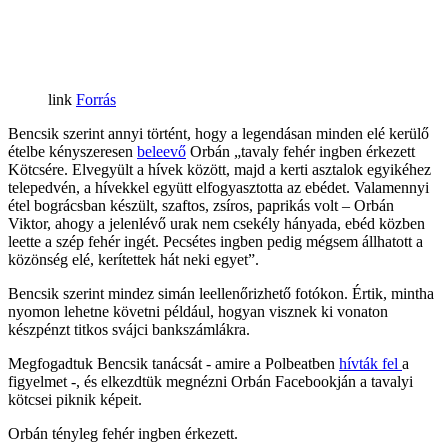
Forrás
Bencsik szerint annyi történt, hogy a legendásan minden elé kerülő
ételbe kényszeresen
beleevő
Orbán „tavaly fehér ingben érkezett
Kötcsére. Elvegyült a hívek között, majd a kerti asztalok egyikéhez
telepedvén, a hívekkel együtt elfogyasztotta az ebédet. Valamennyi
étel bográcsban készült, szaftos, zsíros, paprikás volt – Orbán
Viktor, ahogy a jelenlévő urak nem csekély hányada, ebéd közben
leette a szép fehér ingét. Pecsétes ingben pedig mégsem állhatott a
közönség elé, kerítettek hát neki egyet”.
Bencsik szerint mindez simán leellenőrizhető fotókon. Értik, mintha
nyomon lehetne követni például, hogyan visznek ki vonaton
készpénzt titkos svájci bankszámlákra.
Megfogadtuk Bencsik tanácsát - amire a Polbeatben
hívták fel
a
figyelmet -, és elkezdtük megnézni Orbán Facebookján a tavalyi
kötcsei piknik képeit.
Orbán tényleg fehér ingben érkezett.