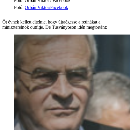
Fotó: Orbán Viktor / Facebook
Fotó
:
Orbán Viktor/Facebook
Öt évnek kellett eltelnie, hogy újraégesse a retinákat a
miniszterelnök outfitje. De Tusványoson idén megtörtént: