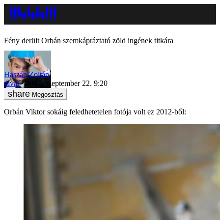
Fény derült Orbán szemkápráztató zöld ingének titkára
Haszán Zoltán
divat
2017. szeptember 22. 9:20
Megosztás
Orbán Viktor sokáig feledhetetelen fotója volt ez 2012-ből: