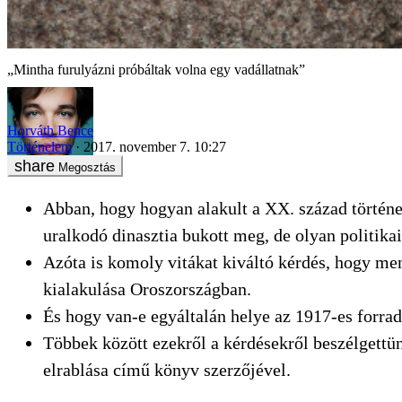
„Mintha furulyázni próbáltak volna egy vadállatnak”
Horváth Bence
Történelem
2017. november 7. 10:27
Megosztás
Abban, hogy hogyan alakult a XX. század történe
uralkodó dinasztia bukott meg, de olyan politikai
Azóta is komoly vitákat kiváltó kérdés, hogy men
kialakulása Oroszországban.
És hogy van-e egyáltalán helye az 1917-es forr
Többek között ezekről a kérdésekről beszélgettü
elrablása című könyv szerzőjével.