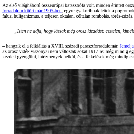
Az első világháború összeurópai katasztrófa volt, minden érintett orsz
forradalom kitört már 1905-ben
, egyre gyakoribbak lettek a pogromok
falusi huliganizmus, a teljesen oktalan, céltalan rombolás, törés-zúzás
„Isten ne adja, hogy lássak még orosz lázadást: esztelen, kímél
– hangzik el a felkiáltás a XVIII. századi parasztforradalomár,
Jemelj
az orosz vidék viszonyai nem változtak sokat 1917-re: még mindig egy 
kezdett gyengülni, intézmények nélkül, és a felkelések még mindig es