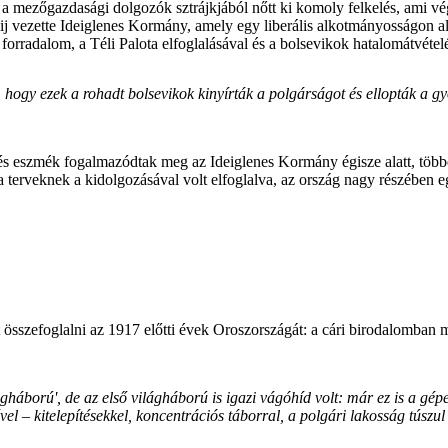
a mezőgazdasági dolgozók sztrájkjából nőtt ki komoly felkelés, ami vé
ij vezette Ideiglenes Kormány, amely egy liberális alkotmányosságon a
k forradalom, a Téli Palota elfoglalásával és a bolsevikok hatalomátvétel
 hogy ezek a rohadt bolsevikok kinyírták a polgárságot és ellopták a gy
és eszmék fogalmazódtak meg az Ideiglenes Kormány égisze alatt, több
terveknek a kidolgozásával volt elfoglalva, az ország nagy részében eg
et összefoglalni az 1917 előtti évek Oroszországát: a cári birodalomban
háború', de az első világháború is igazi vágóhíd volt: már ez is a gépe
l – kitelepítésekkel, koncentrációs táborral, a polgári lakosság túszul 