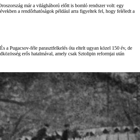
 Oroszország már a világháború előtt is bomló rendszer volt: egy
vekben a rendőrhatóságok például arra figyeltek fel, hogy feléledt a
 És a Pugacsov-féle parasztfelkelés óta eltelt ugyan közel 150 év, de
ldközösség erős hatalmával, amely csak Sztolipin reformjai után