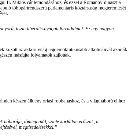
gül II. Miklós cár lemondásához, és ezzel a Romanov-dinasztia
lapuló többpártrendszerű parlamentáris köztársaság megteremtését
ével.
önyörű, tiszta liberális-nyugati forradalmat. Ez egy nagyon
ek között az akkori világ legdemokratikusabb alkotmányát akarták
észen másfajta folyamatok zajlottak.
 minden készen állt egy óriási robbanáshoz, és a világháború ehhez
k háborúja, tömeghalál, szinte korlátlan erőszak, a
ejtésével, megtizedelésekkel.”