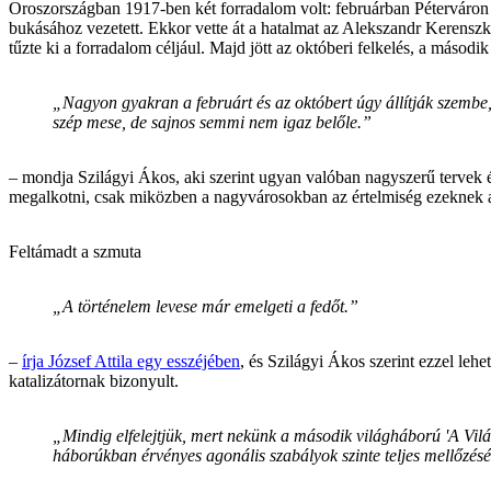
Oroszországban 1917-ben két forradalom volt: februárban Péterváron 
bukásához vezetett. Ekkor vette át a hatalmat az Alekszandr Kerenszk
tűzte ki a forradalom céljául. Majd jött az októberi felkelés, a másodi
„Nagyon gyakran a februárt és az októbert úgy állítják szembe,
szép mese, de sajnos semmi nem igaz belőle.”
– mondja Szilágyi Ákos, aki szerint ugyan valóban nagyszerű tervek 
megalkotni, csak miközben a nagyvárosokban az értelmiség ezeknek a 
Feltámadt a szmuta
„A történelem levese már emelgeti a fedőt.”
–
írja József Attila egy esszéjében
, és Szilágyi Ákos szerint ezzel leh
katalizátornak bizonyult.
„Mindig elfelejtjük, mert nekünk a második világháború 'A Világ
háborúkban érvényes agonális szabályok szinte teljes mellőzéséve