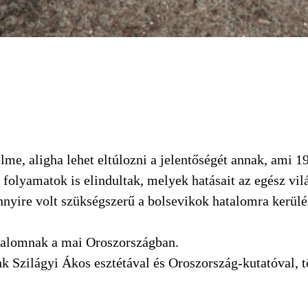
lme, aligha lehet eltúlozni a jelentőségét annak, ami
 folyamatok is elindultak, melyek hatásait az egész vi
nyire volt szükségszerű a bolsevikok hatalomra kerülés
adalomnak a mai Oroszországban.
nk Szilágyi Ákos esztétával és Oroszország-kutatóval,