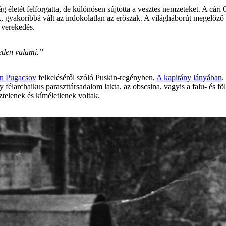
ág életét felforgatta, de különösen sújtotta a vesztes nemzeteket. A cári
, gyakoribbá vált az indokolatlan az erőszak. A világháborút megelőző é
, verekedés.
etlen valami.”
an Pugacsov
felkeléséről szóló Puskin-regényben,
A kapitány lányában
.
félarchaikus paraszttársadalom lakta, az obscsina, vagyis a falu- és fö
ztelenek és kíméletlenek voltak.