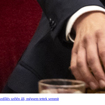
edőlés szélén áll, mégsem tettek semmit