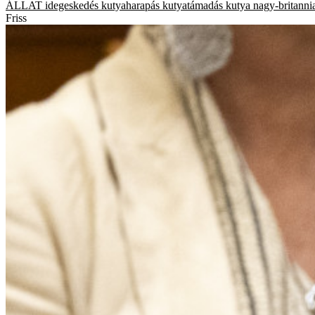
ÁLLAT
idegeskedés
kutyaharapás
kutyatámadás
kutya
nagy-britanni
Friss