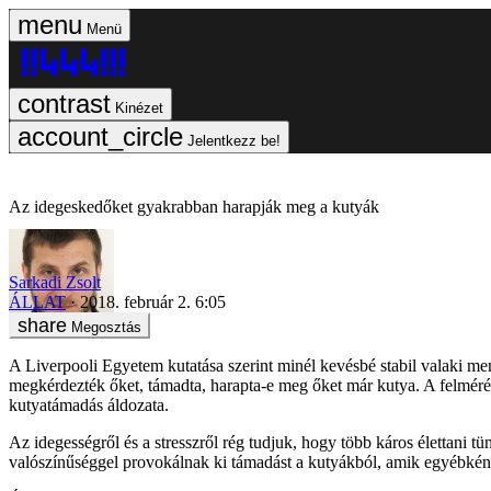
Menü
Kinézet
Jelentkezz be!
Az idegeskedőket gyakrabban harapják meg a kutyák
Sarkadi Zsolt
ÁLLAT
2018. február 2. 6:05
Megosztás
A Liverpooli Egyetem kutatása szerint minél kevésbé stabil valaki men
megkérdezték őket, támadta, harapta-e meg őket már kutya. A felmérés 
kutyatámadás áldozata.
Az idegességről és a stresszről rég tudjuk, hogy több káros élettani 
valószínűséggel provokálnak ki támadást a kutyákból, amik egyébként