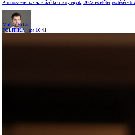
A miniszterelnök az előző kormány egyik, 2022-es előterjesztésére hiv
Molnár Kristóf
POLITIKA
ma 16:41