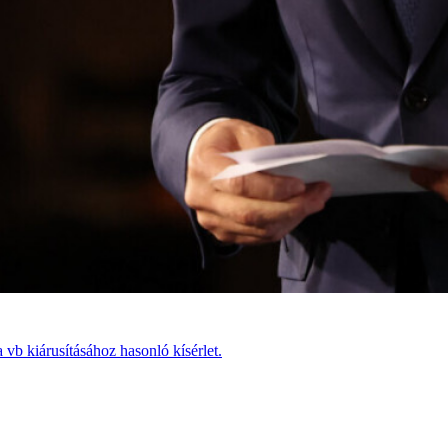
vb kiárusításához hasonló kísérlet.