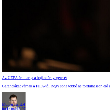
Az UEFA fenntartja a bojkottfenyegetését
Garanciákat várnak a FIFA-tól, hogy soha többé ne fordulhasson elő a 
Molnár Kristóf
foci
ma 16:07