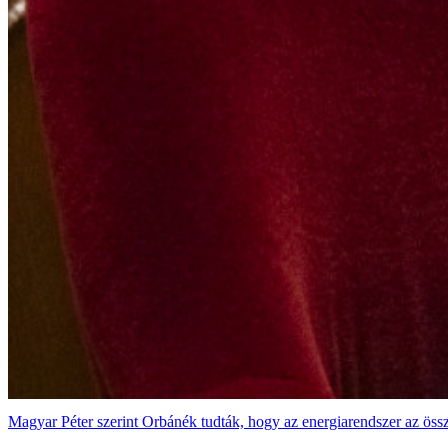
Magyar Péter szerint Orbánék tudták, hogy az energiarendszer az össz