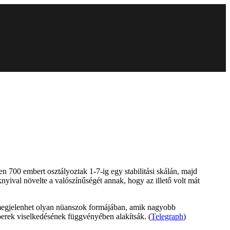
n 700 embert osztályoztak 1-7-ig egy stabilitási skálán, majd
nyival növelte a valószínűségét annak, hogy az illető volt mát
is megjelenhet olyan nüanszok formájában, amik nagyobb
berek viselkedésének függvényében alakítsák. (
Telegraph
)