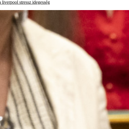
a
liverpool
stressz
idegesség