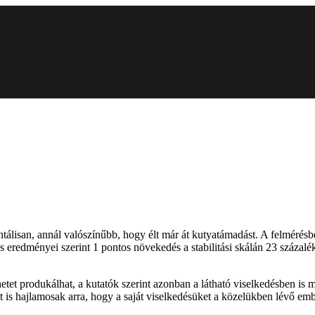
tálisan, annál valószínűbb, hogy élt már át kutyatámadást. A felmérésbe
eredményei szerint 1 pontos növekedés a stabilitási skálán 23 százalék
tünetet produkálhat, a kutatók szerint azonban a látható viselkedésben 
 is hajlamosak arra, hogy a saját viselkedésüket a közelükben lévő em