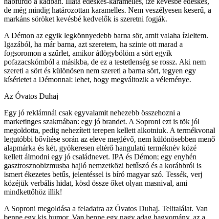
habfürdő a kádban. Illata édeskés-karamelles, íze kevésbé édeskés,
de még mindig határozottan karamelles. Nem veszélyesen keserű, a
markáns söröket kevésbé kedvelők is szeretni fogják.
A Démon az egyik legkönnyedebb barna sör, amit valaha ízleltem.
Igazából, ha már barna, azt szeretem, ha szinte ott marad a
fogsoromon a szűrlet, amikor átlögybölöm a sört egyik
pofazacskómból a másikba, de ez a testetlenség se rossz. Aki nem
szereti a sört és különösen nem szereti a barna sört, tegyen egy
kísérletet a Démonnal: lehet, hogy megváltozik a véleménye.
Az Óvatos Duhaj
Egy jó reklámnál csak egyvalamit nehezebb összehozni a
marketinges szakmában: egy jó brandet. A Soproni ezt is tök jól
megoldotta, pedig nehezített terepen kellett alkotniuk. A termékvonal
legutóbbi bővítése során az eleve meglévő, nem különösebben menő
alapmárka és két, gyökeresen eltérő hangulatú terméknév közé
kellett álmodni egy jó családnevet. IPA és Démon; egy enyhén
gasztrosznobizmusba hajló nemzetközi betűszó és a korábbról is
ismert ékezetes betűs, jelentéssel is bíró magyar szó. Tessék, verj
közéjük verbális hidat, kösd össze őket olyan masnival, ami
mindkettőhöz illik!
A Soproni megoldása a feladatra az Óvatos Duhaj. Telitalálat. Van
benne egy kis humor. Van benne egy nagy adag hagyomány, az a