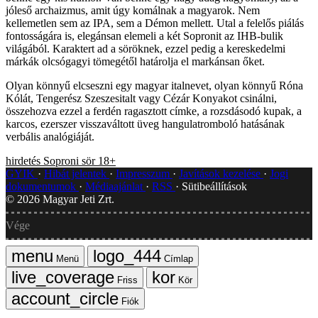
jóleső archaizmus, amit úgy komálnak a magyarok. Nem
kellemetlen sem az IPA, sem a Démon mellett. Utal a felelős piálás
fontosságára is, elegánsan elemeli a két Sopronit az IHB-bulik
világából. Karaktert ad a söröknek, ezzel pedig a kereskedelmi
márkák olcsógagyi tömegétől határolja el markánsan őket.
Olyan könnyű elcseszni egy magyar italnevet, olyan könnyű Róna
Kólát, Tengerész Szeszesitalt vagy Cézár Konyakot csinálni,
összehozva ezzel a ferdén ragasztott címke, a rozsdásodó kupak, a
karcos, ezerszer visszaváltott üveg hangulatromboló hatásának
verbális analógiáját.
hirdetés
Soproni
sör
18+
GYIK
Hibát jelentek
Impresszum
Javítások kezelése
Jogi
dokumentumok
Médiaajánlat
RSS
Sütibeállítások
©
2026
Magyar Jeti Zrt.
Vége
Menü
Címlap
Friss
Kör
Fiók