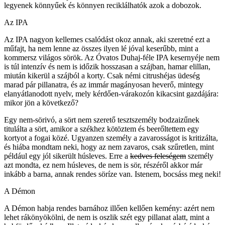
legyenek könnyűek és könnyen reciklálhatók azok a dobozok.
Az IPA
Az IPA nagyon kellemes csalódást okoz annak, aki szeretné ezt a
műfajt, ha nem lenne az összes ilyen lé jóval keserűbb, mint a
kommersz világos sörök. Az Óvatos Duhaj-féle IPA kesernyéje nem
is túl intenzív és nem is időzik hosszasan a szájban, hamar elillan,
miután kikerül a szájból a korty. Csak némi citrushéjas üdeség
marad pár pillanatra, és az immár magányosan heverő, mintegy
elanyátlanodott nyelv, mely kérdően-várakozón kikacsint gazdájára:
mikor jön a következő?
Egy nem-sörivó, a sört nem szerető tesztszemély bodzaizűnek
titulálta a sört, amikor a székhez kötöztem és beerőltettem egy
kortyot a fogai közé. Ugyanzen személy a zavarosságot is kritizálta,
és hiába mondtam neki, hogy az nem zavaros, csak szűretlen, mint
például egy jól sikerült húsleves. Erre a
kedves feleségem
személy
azt mondta, ez nem húsleves, de nem is sör, részéről akkor már
inkább a barna, annak rendes söríze van. Istenem, bocsáss meg neki!
A Démon
A Démon habja rendes barnához illően kellően kemény: azért nem
lehet rákönyökölni, de nem is oszlik szét egy pillanat alatt, mint a