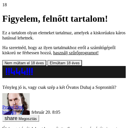
18
Figyelem, felnőtt tartalom!
Ez a tartalom olyan elemeket tartalmaz, amelyek a kiskorúakra káros
hatással lehetnek.
Ha szeretnéd, hogy az ilyen tartalmakhoz erről a számítógépről
kiskorú ne férhessen hozzá,
használj szűrőprogramot!
Nem múltam el 18 éves
Elmúltam 18 éves
Tényleg jó is, vagy csak szép a két Óvatos Duhaj a Sopronitól?
Promó Ottó
hirdetés
2018. február 20. 8:05
Megosztás