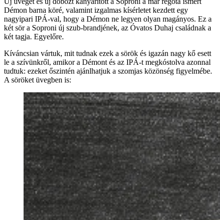
Új üveget és új dobozt kanyarított a Soproni a már régóta ismert
Démon barna köré, valamint izgalmas kísérletet kezdett egy
nagyipari IPÁ-val, hogy a Démon ne legyen olyan magányos. Ez a
két sör a Soproni új szub-brandjének, az Óvatos Duhaj családnak a
két tagja. Egyelőre.
Kíváncsian vártuk, mit tudnak ezek a sörök és igazán nagy kő esett
le a szívünkről, amikor a Démont és az IPÁ-t megkóstolva azonnal
tudtuk: ezeket őszintén ajánlhatjuk a szomjas közönség figyelmébe.
A söröket üvegben is: