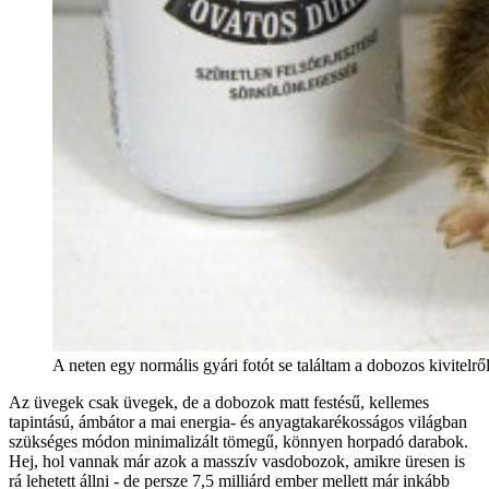
A neten egy normális gyári fotót se találtam a dobozos kivitelr
Az üvegek csak üvegek, de a dobozok matt festésű, kellemes
tapintású, ámbátor a mai energia- és anyagtakarékosságos világban
szükséges módon minimalizált tömegű, könnyen horpadó darabok.
Hej, hol vannak már azok a masszív vasdobozok, amikre üresen is
rá lehetett állni - de persze 7,5 milliárd ember mellett már inkább