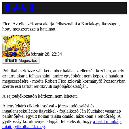
Fico: Az ellenzék arra akarja felhasználni a Kuciak-gyilkosságot,
hogy megszerezze a hatalmat
plankog
külföld
2018. február 28. 22:34
Megosztás
Politikai eszközzé vált két ember halála az ellenzék kezében, amely
azt arra akarja felhasználni, amire egyébként nem képes, a hatalom
megszerzésére - modta Robert Fico szlovák kormányfő Pozsonyban
szerda esti tartott rendkívüli sajtótájékoztatóján.
A sajtótájékoztatón kérdezni nem lehetett.
A tényfeltáró cikkek írásával - jórészt adócsalási és
ingatlanspekulációs ügyekkel - foglalkozó Ján Kuciakot vasárnap
barátnőjével együtt holtan találta családi házukban a rendőrség. A
gyilkosság körülményei alapján feltételezik, hogy
a férfit munkája
miatt gyilkolhatták meg
.