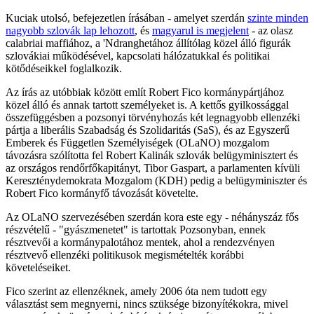
Kuciak utolsó, befejezetlen írásában - amelyet szerdán
szinte minden
nagyobb szlovák lap lehozott
, és
magyarul is megjelent
- az olasz
calabriai maffiához, a 'Ndranghetához állítólag közel álló figurák
szlovákiai működésével, kapcsolati hálózatukkal és politikai
kötődéseikkel foglalkozik.
Az írás az utóbbiak között említ Robert Fico kormánypártjához
közel álló és annak tartott személyeket is. A kettős gyilkossággal
összefüggésben a pozsonyi törvényhozás két legnagyobb ellenzéki
pártja a liberális Szabadság és Szolidaritás (SaS), és az Egyszerű
Emberek és Független Személyiségek (OLaNO) mozgalom
távozásra szólította fel Robert Kalinák szlovák belügyminisztert és
az országos rendőrfőkapitányt, Tibor Gaspart, a parlamenten kívüli
Kereszténydemokrata Mozgalom (KDH) pedig a belügyminiszter és
Robert Fico kormányfő távozását követelte.
Az OLaNO szervezésében szerdán kora este egy - néhányszáz fős
részvételű - "gyászmenetet" is tartottak Pozsonyban, ennek
résztvevői a kormánypalotához mentek, ahol a rendezvényen
résztvevő ellenzéki politikusok megismételték korábbi
követeléseiket.
Fico szerint az ellenzéknek, amely 2006 óta nem tudott egy
választást sem megnyerni, nincs szüksége bizonyítékokra, mivel