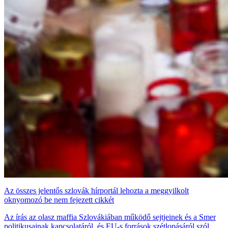
Az összes jelentős szlovák hírportál lehozta a meggyilkolt
oknyomozó be nem fejezett cikkét
Az írás az olasz maffia Szlovákiában működő sejtjeinek és a Smer
politikusainak kapcsolatáról, és EU-s források szétlopásáról szól.