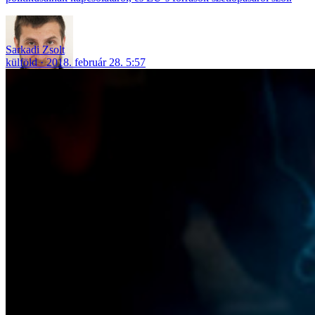
Sarkadi Zsolt
külföld
2018. február 28. 5:57