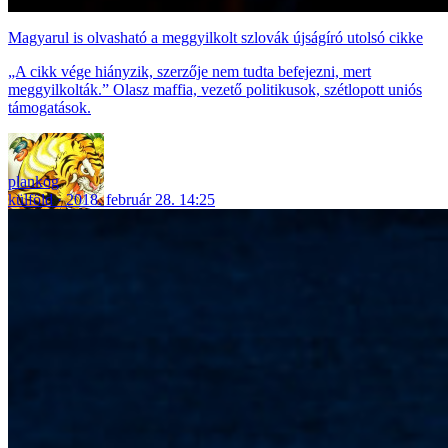
Magyarul is olvasható a meggyilkolt szlovák újságíró utolsó cikke
„A cikk vége hiányzik, szerzője nem tudta befejezni, mert
meggyilkolták.” Olasz maffia, vezető politikusok, szétlopott uniós
támogatások.
plankog
külföld
2018. február 28. 14:25