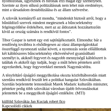
nyomozónak, ügyésznek és bírónak érzi magát egy személyben.
Szerinte az ilyen stílusú politizálásnak nem lehet más eredménye,
mint a társadalom destabilizálása és az állam szétverése.
A szlovák kormányfő azt mondta, "mindenkit biztosít arról, hogy a
bűnüldöző szervek mindent megtesznek a bűncselekmény
felgöngyölítése érdekében, mert az az áldozatok hozzátartozóin
kívül az ország számára is rendkívül fontos".
Tibor Gaspar is tartott egy esti sajtótájékoztatót. Elmondta: bár a
rendőrség továbbra is elsődlegesen az olasz állampolgárokkal
összefüggő nyomozati szálat követi, a nyomozás során előállítottak
két kábítószeres bűncselekmény elkövetésével gyanúsítható
személyt is, akiknél fegyvert és nagyobb mennyiségű kábítószert is
találtak és akikről úgy tudják, hogy a múlt héten pénteken arról
egyezkedtek, hogy fegyverekkel mennek Nagymácsédra.
A tényfeltáró újságíró meggyilkolása okozta közfelháborodás miatt
szerdára rendkívül feszült lett a politikai hangulat Szlovákiában.
Szerdán bejelentette lemondását Marek Madaric kulturális miniszter,
péntekre pedig több szlovákiai városban újabb felvonulásokat
jelentettek be a meggyilkolt újságíró emlékére. (MTI)
külföld
Szlovákia
Jan Kuciak
robert fico
Kapcsolódó cikkek