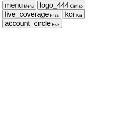
Menü
Címlap
Friss
Kör
Fiók