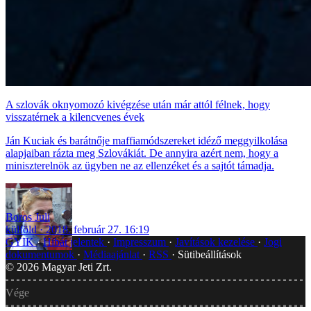
A szlovák oknyomozó kivégzése után már attól félnek, hogy
visszatérnek a kilencvenes évek
Ján Kuciak és barátnője maffiamódszereket idéző meggyilkolása
alapjaiban rázta meg Szlovákiát. De annyira azért nem, hogy a
miniszterelnök az ügyben ne az ellenzéket és a sajtót támadja.
Boros Juli
külföld
2018. február 27. 16:19
GYIK
Hibát jelentek
Impresszum
Javítások kezelése
Jogi
dokumentumok
Médiaajánlat
RSS
Sütibeállítások
©
2026
Magyar Jeti Zrt.
Vége