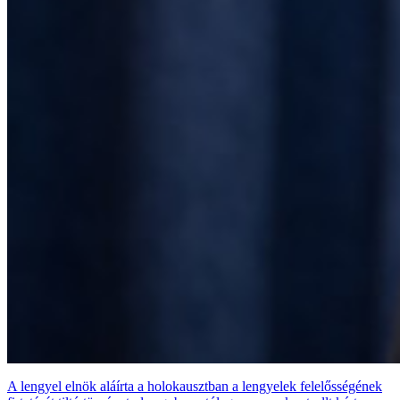
A lengyel elnök aláírta a holokausztban a lengyelek felelősségének