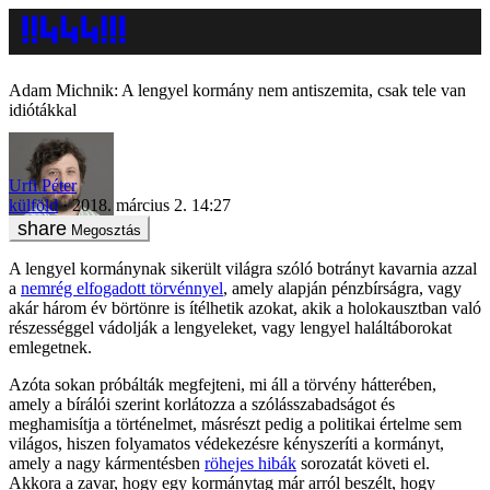
Adam Michnik: A lengyel kormány nem antiszemita, csak tele van
idiótákkal
Urfi Péter
külföld
2018. március 2. 14:27
Megosztás
A lengyel kormánynak sikerült világra szóló botrányt kavarnia azzal
a
nemrég elfogadott törvénnyel
, amely alapján pénzbírságra, vagy
akár három év börtönre is ítélhetik azokat, akik a holokausztban való
részességgel vádolják a lengyeleket, vagy lengyel haláltáborokat
emlegetnek.
Azóta sokan próbálták megfejteni, mi áll a törvény hátterében,
amely a bírálói szerint korlátozza a szólásszabadságot és
meghamisítja a történelmet, másrészt pedig a politikai értelme sem
világos, hiszen folyamatos védekezésre kényszeríti a kormányt,
amely a nagy kármentésben
röhejes hibák
sorozatát követi el.
Akkora a zavar, hogy egy kormánytag már arról beszélt, hogy