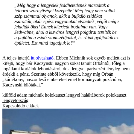
„Még hogy a lengyelek feddhetetlenek maradtak a
háború szörnyűségei közepette! Még hogy nem voltak
szép számmal olyanok, akik a bujkáló zsidókat
zsarolták, akár egész vagyonukat elszedték, végül mégis
feladták őket! Ennek kiterjedt irodalma van. Vagy
Jedwabne, ahol a kisváros lengyel polgárai terelték be
a pajtába a zsidó szomszédjaikat, és rájuk gyújtották az
épületet. Ezt mind tagadjuk le?”
A teljes interjú
itt olvasható
. Ebben Michnik sok egyéb mellett azt is
kifejti, hogy bár Kaczynski nagyon sokat tanult Orbántól, főleg a
jogállami korlátok lebontásáról, de a lengyel pártvezért tényleg nem
érdekli a pénz. Szerinte ebből következik, hogy míg Orbán
„kártékony, haszonleső embereket emel kormányzati pozícióba,
Kaczynski idiótákat.”
külföld
adam michnik
holokauszt
lengyel haláltáborok
polokauszt
lengyelország
Kapcsolódó cikkek