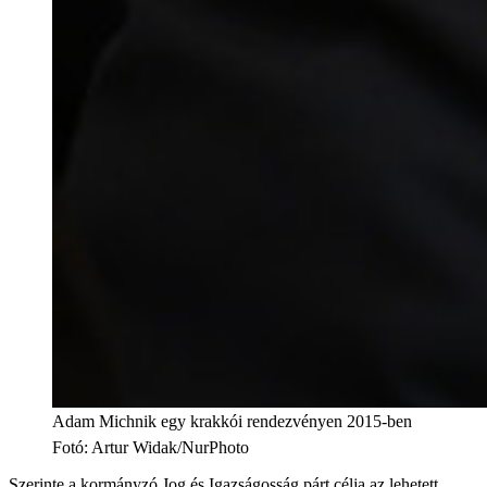
Adam Michnik egy krakkói rendezvényen 2015-ben
Fotó
:
Artur Widak/NurPhoto
Szerinte a kormányzó Jog és Igazságosság párt célja az lehetett,