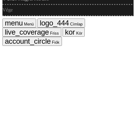
Vége
Menü
Címlap
Friss
Kör
Fiók