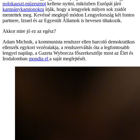
polokauszt-múzeumot
kellene nyitni, miközben Európát járó
kampánykamionokra
írják, hogy a lengyelek milyen sok zsidót
mentettek meg. Kevéssé meglepő módon Lengyelország két fontos
partnere, Izrael és az Egyesült Államok is hevesen tiltakozik.
Akkor mire jó ez az egész?
Adam Michnik, a kommunista rendszer ellen harcoló demokratikus
ellenzék egykori vezéralakja, a rendszerváltás óta a legfontosabb
lengyel napilap, a Gazeta Wyborcza főszerkesztője most az Élet és
Irodalomban
mondta el
a saját megfejtését.