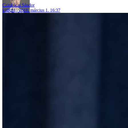
Czinkóczi Sándor
külföld
2018. március 1. 16:37