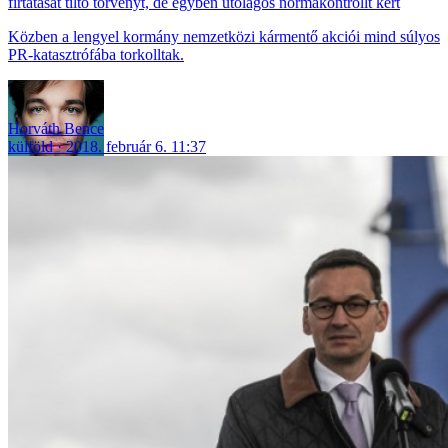
firtatását tiltó törvényt, de egyben utólagos normakontrollt kért
Közben a lengyel kormány nemzetközi kármentő akciói mind súlyos
PR-katasztrófába torkolltak.
Horváth Bence
külföld
2018. február 6. 11:37