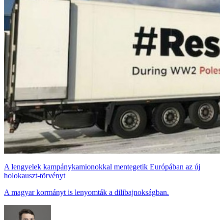
A lengyelek kampánykamionokkal mentegetik Európában az új
holokauszt-törvényt
A magyar kormányt is lenyomták a dilibajnokságban.