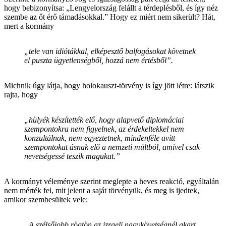
hogy bebizonyítsa: „Lengyelország felállt a térdeplésből, és így néz
szembe az őt érő támadásokkal.” Hogy ez miért nem sikerült? Hát,
mert a kormány
„tele van idiótákkal, elképesztő balfogásokat követnek
el puszta ügyetlenségből, hozzá nem értésből”.
Michnik úgy látja, hogy holokauszt-törvény is így jött létre: látszik
rajta, hogy
„hülyék készítették elő, hogy alapvető diplomáciai
szempontokra nem figyelnek, az érdekeltekkel nem
konzultálnak, nem egyeztetnek, mindenféle avítt
szempontokat ásnak elő a nemzeti múltból, amivel csak
nevetségessé teszik magukat.”
A kormányt véleménye szerint meglepte a heves reakció, egyáltalán
nem mérték fel, mit jelent a saját törvényük, és meg is ijedtek,
amikor szembesültek vele:
„A szélsőjobb rögtön az izraeli nagykövetségnél akart