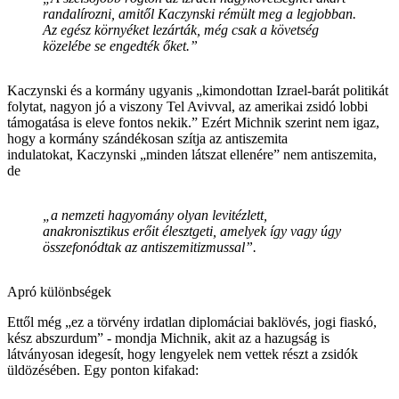
randalírozni, amitől Kaczynski rémült meg a legjobban.
Az egész környéket lezárták, még csak a követség
közelébe se engedték őket.”
Kaczynski és a kormány ugyanis „kimondottan Izrael-barát politikát
folytat, nagyon jó a viszony Tel Avivval, az amerikai zsidó lobbi
támogatása is eleve fontos nekik.” Ezért Michnik szerint nem igaz,
hogy a kormány szándékosan szítja az antiszemita
indulatokat, Kaczynski „minden látszat ellenére” nem antiszemita,
de
„a nemzeti hagyomány olyan levitézlett,
anakronisztikus erőit élesztgeti, amelyek így vagy úgy
összefonódtak az antiszemitizmussal”.
Apró különbségek
Ettől még „ez a törvény irdatlan diplomáciai baklövés, jogi fiaskó,
kész abszurdum” - mondja Michnik, akit az a hazugság is
látványosan idegesít, hogy lengyelek nem vettek részt a zsidók
üldözésében. Egy ponton kifakad: