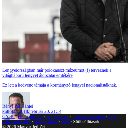
Lengyelországban már polokauszt-múzeumot (!) terveznek a
világháború lengyel áldozatai emlékére
Ez lett a kedvenc témája a kormányzó lengyel nacionalistáknak.
Rényi Pál Dániel
külföld
2018. február 20. 21:14
GYIK
Hibát jelentek
Impresszum
Javítások kezelése
Jogi
dokumentumok
Médiaajánlat
RSS
Sütibeállítások
©
2026
Magyar Jeti Zrt.