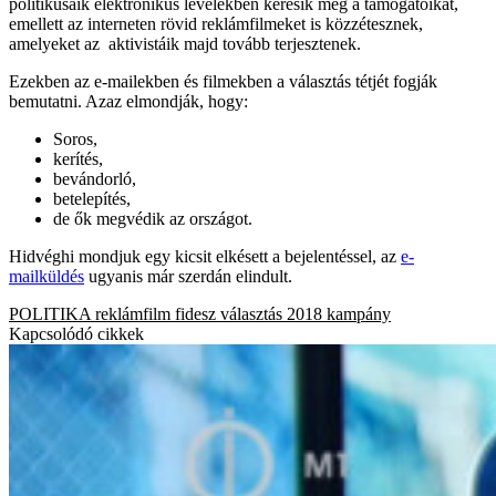
politikusaik elektronikus levelekben keresik meg a támogatóikat,
emellett az interneten rövid reklámfilmeket is közzétesznek,
amelyeket az aktivistáik majd tovább terjesztenek.
Ezekben az e-mailekben és filmekben a választás tétjét fogják
bemutatni. Azaz elmondják, hogy:
Soros,
kerítés,
bevándorló,
betelepítés,
de ők megvédik az országot.
Hidvéghi mondjuk egy kicsit elkésett a bejelentéssel, az
e-
mailküldés
ugyanis már szerdán elindult.
POLITIKA
reklámfilm
fidesz
választás 2018
kampány
Kapcsolódó cikkek