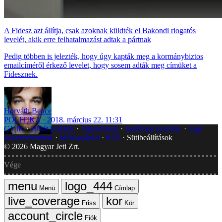
A Fidesz azt állítja, csak azoknak küldték el Bakondi riogatós
levelét, akik erre felhatalmazást adtak a pártnak
Pedig többen is jelezték, hogy úgy kapták meg a kormánybiztos
emailcíméről érkező levelet, hogy sosem adták meg címüket a
Fidesznek.
Horváth Bence
POLITIKA
2018. március 22. 11:31
GYIK
Hibát jelentek
Impresszum
Javítások kezelése
Jogi
dokumentumok
Médiaajánlat
RSS
Sütibeállítások
©
2026
Magyar Jeti Zrt.
Vége
Menü
Címlap
Friss
Kör
Fiók