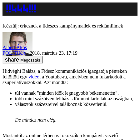
Készülj: érkeznek a fideszes kampánymailek és reklámfilmek
Albert Ákos
POLITIKA
2018. március 23. 17:19
Megosztás
Hidvéghi Balázs, a Fidesz kommunikációs igazgatója pénteken
feltöltött egy
videót
a Youtube-ra, amelyben nem fukarkodott a
szuperlatívuszokkal. Azt mondta:
túl vannak "minden idők legnagyobb békemenetén",
több mint százötven teltházas fórumot tartottak az oszágban,
választók százezreivel találkoznak közvetlenül.
De mindez nem elég.
Mostantól az online térben is fokozzák a kampányt: vezető