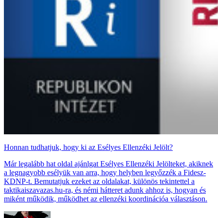
Honnan tudhatjuk, hogy ki az Esélyes Ellenzéki Jelölt?
Már legalább hat oldal ajánlgat Esélyes Ellenzéki Jelölteket, akiknek
a legnagyobb esélyük van arra, hogy helyben legyőzzék a Fidesz-
KDNP-t. Bemutatjuk ezeket az oldalakat, különös tekintettel a
taktikaiszavazas.hu-ra, és némi hátteret adunk ahhoz is, hogyan és
miként működik, működhet az ellenzéki koordinációa választáson.