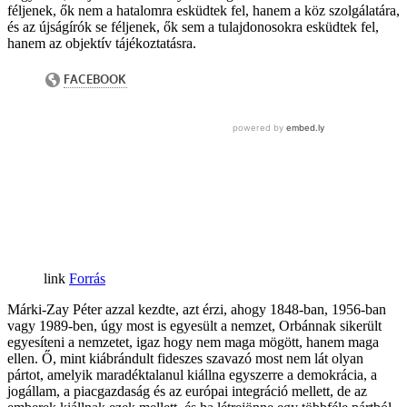
féljenek, ők nem a hatalomra esküdtek fel, hanem a köz szolgálatára,
és az újságírók se féljenek, ők sem a tulajdonosokra esküdtek fel,
hanem az objektív tájékoztatásra.
Forrás
Márki-Zay Péter azzal kezdte, azt érzi, ahogy 1848-ban, 1956-ban
vagy 1989-ben, úgy most is egyesült a nemzet, Orbánnak sikerült
egyesíteni a nemzetet, igaz hogy nem maga mögött, hanem maga
ellen. Ő, mint kiábrándult fideszes szavazó most nem lát olyan
pártot, amelyik maradéktalanul kiállna egyszerre a demokrácia, a
jogállam, a piacgazdaság és az európai integráció mellett, de az