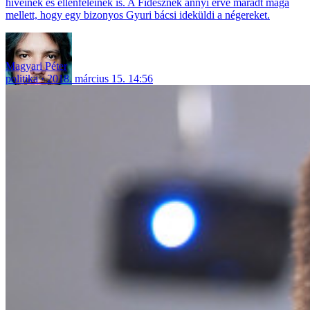
híveinek és ellenfeleinek is. A Fidesznek annyi érve maradt maga
mellett, hogy egy bizonyos Gyuri bácsi ideküldi a négereket.
Magyari Péter
politika
2018. március 15. 14:56