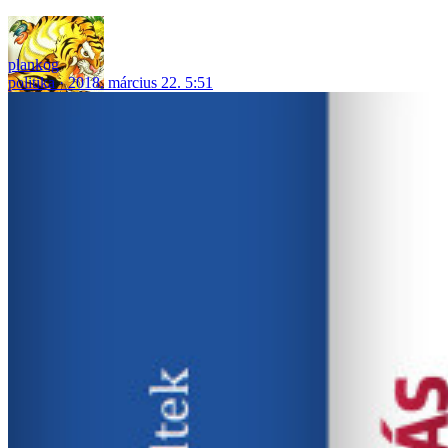
plankog
politika
2018. március 22. 5:51