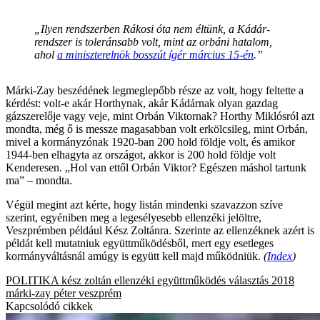
„Ilyen rendszerben Rákosi óta nem éltünk, a Kádár-
rendszer is toleránsabb volt, mint az orbáni hatalom,
ahol
a miniszterelnök bosszút ígér március 15-én
.”
Márki-Zay beszédének legmeglepőbb része az volt, hogy feltette a
kérdést: volt-e akár Horthynak, akár Kádárnak olyan gazdag
gázszerelője vagy veje, mint Orbán Viktornak? Horthy Miklósról azt
mondta, még ő is messze magasabban volt erkölcsileg, mint Orbán,
mivel a kormányzónak 1920-ban 200 hold földje volt, és amikor
1944-ben elhagyta az országot, akkor is 200 hold földje volt
Kenderesen. „Hol van ettől Orbán Viktor? Egészen máshol tartunk
ma” – mondta.
Végül megint azt kérte, hogy listán mindenki szavazzon szíve
szerint, egyéniben meg a legesélyesebb ellenzéki jelöltre,
Veszprémben például Kész Zoltánra. Szerinte az ellenzéknek azért is
példát kell mutatniuk együttműködésből, mert egy esetleges
kormányváltásnál amúgy is együtt kell majd működniük.
(
Index
)
POLITIKA
kész zoltán
ellenzéki együttműködés
választás 2018
márki-zay péter
veszprém
Kapcsolódó cikkek