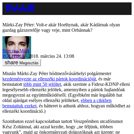
Márki-Zay Péter: Volt-e akár Horthynak, akár Kádárnak olyan
gazdag gázszerelője vagy veje, mint Orbánnak?
Herczeg Márk
POLITIKA
2018. március 24. 13:08
Megosztás
Miután Márki-Zay Péter hódmezővásárhelyi polgármester
kezdeményezte az ellenzéki pártok koordinációját
, és már
bemutatott
több mint 50 jelöltet
, akik szerinte a Fidesz-KDNP elleni
legesélyesebb ellenzéki jelöltek, amennyiben a pártok hajlandóak
megegyezni az együttműködésről. (Egyébként már legalább hat
oldal ajánlgat esélyes ellenzéki jelölteket,
ebben a cikkben
bemutattuk ezeket
, és hátteret is adtunk ahhoz, hogyan működhet az
ellenzéki koordináció.)
Szombaton ezzel kapcsolatban tartott Veszprémben utcafórumot
Kész Zoltánnal, aki azzal kezdte, hogy „ne féljünk, többen
vagyunk”, majd az önkormányzati dolgozóknak azt üzente: ne