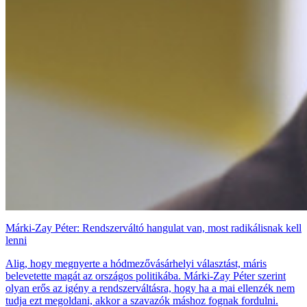
Márki-Zay Péter: Rendszerváltó hangulat van, most radikálisnak kell
lenni
Alig, hogy megnyerte a hódmezővásárhelyi választást, máris
belevetette magát az országos politikába. Márki-Zay Péter szerint
olyan erős az igény a rendszerváltásra, hogy ha a mai ellenzék nem
tudja ezt megoldani, akkor a szavazók máshoz fognak fordulni.