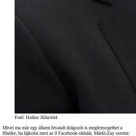
Fotó
:
Halász Júlia/444
Mivel ma már egy állami hivatali dolgozót is megfenyegethet a
főnöke, ha lájkolni meri az ő Facebook-oldalát, Márki-Zay szerint: