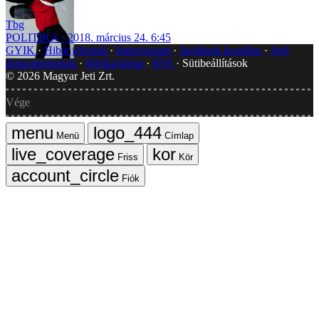
Tbg
POLITIKA
2018. március 24. 6:45
GYIK
Hibát jelentek
Impresszum
Javítások kezelése
Jogi
dokumentumok
Médiaajánlat
RSS
Sütibeállítások
©
2026
Magyar Jeti Zrt.
Vége
Menü
Címlap
Friss
Kör
Fiók