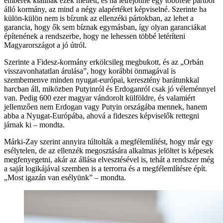
emberek kiállnak ezek mellett, és ha létrejönne egy többféle pártból
álló kormány, az mind a négy alapértéket képviselné. Szerinte ha
külön-külön nem is bízunk az ellenzéki pártokban, az lehet a
garancia, hogy ők sem bíznak egymásban, így olyan garanciákat
építenének a rendszerbe, hogy ne lehessen többé letéríteni
Magyarországot a jó útról.
Szerinte a Fidesz-kormány erkölcsileg megbukott, és az „Orbán
visszavonhatatlan árulása”, hogy korábbi önmagával is
szembemenve minden nyugat-európai, keresztény barátunkkal
harcban áll, miközben Putyinról és Erdoganról csak jó véleménnyel
van. Pedig 600 ezer magyar vándorolt külföldre, és valamiért
jellemzően nem Erdogan vagy Putyin országába mennek, hanem
abba a Nyugat-Európába, ahová a fideszes képviselők rettegni
járnak ki – mondta.
Márki-Zay szerint annyira túltolták a megfélemlítést, hogy már egy
esélytelen, de az ellenzék megosztására alkalmas jelöltet is képesek
megfenyegetni, akár az állása elvesztésével is, tehát a rendszer még
a saját logikájával szemben is a terrorra és a megfélemlítésre épít.
„Most igazán van esélyünk” – mondta.