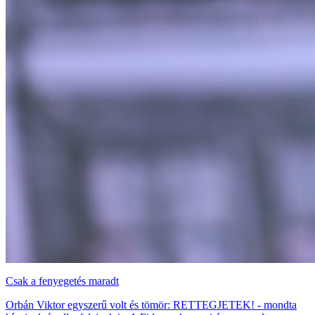
Csak a fenyegetés maradt
Orbán Viktor egyszerű volt és tömör: RETTEGJETEK! - mondta