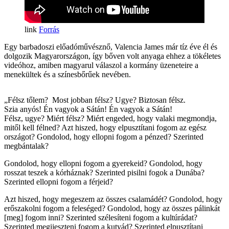
Forrás
Egy barbadoszi előadóművésznő, Valencia James már tíz éve él és
dolgozik Magyarországon, így bőven volt anyaga ehhez a tökéletes
videóhoz, amiben magyarul válaszol a kormány üzeneteire a
menekültek és a színesbőrűek nevében.
„Félsz tőlem? Most jobban félsz? Ugye? Biztosan félsz.
Szia anyós! Én vagyok a Sátán! Én vagyok a Sátán!
Félsz, ugye? Miért félsz? Miért engeded, hogy valaki megmondja,
mitől kell félned? Azt hiszed, hogy elpusztítani fogom az egész
országot? Gondolod, hogy ellopni fogom a pénzed? Szerinted
megbántalak?
Gondolod, hogy ellopni fogom a gyerekeid? Gondolod, hogy
rosszat teszek a kórháznak? Szerinted pisilni fogok a Dunába?
Szerinted ellopni fogom a férjeid?
Azt hiszed, hogy megeszem az összes csalamádét? Gondolod, hogy
erőszakolni fogom a feleséged? Gondolod, hogy az összes pálinkát
[meg] fogom inni? Szerinted szélesíteni fogom a kultúrádat?
Szerinted megijeszteni fogom a kutyád? Szerinted elpusztítani