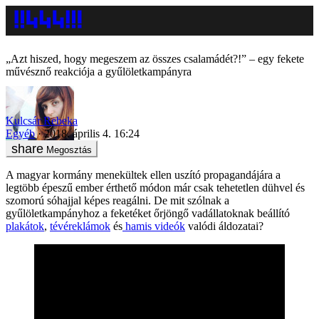
„Azt hiszed, hogy megeszem az összes csalamádét?!” – egy fekete
művésznő reakciója a gyűlöletkampányra
Kulcsár Rebeka
Egyéb
2018. április 4. 16:24
Megosztás
A magyar kormány menekültek ellen uszító propagandájára a
legtöbb épeszű ember érthető módon már csak tehetetlen dühvel és
szomorú sóhajjal képes reagálni. De mit szólnak a
gyűlöletkampányhoz a feketéket őrjöngő vadállatoknak beállító
plakátok
,
tévéreklámok
és
hamis videók
valódi áldozatai?