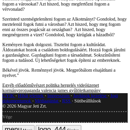
fogom a városokat? Azt hiszed, hogy megfertőzni fogom a
vérvonalad?
Szerinted szentségteleníteni fogom az Alkotmányt? Gondolod, hogy
meztelenül fogok futni a városban? Azt hiszed, hogy meg fogom
enni az összes pogácsát az országban? Azt hiszed, hogy
megmérgezem a vizet? Gondolod, hogy kirúglak a házadból?
Keményen fogok dolgozni. Tisztelni fogom a kultúrádat.
Áldozatokat hozok a családom boldogulásáért. Hozzá fogok járulni
a gazdasághoz. Gazdagítani fogom a társadalmat. Sokszínűsíteni
fogom a tudásod. Új lehetőségeket fogok építeni az embereknek.
Békével jövök. Reménnyel jövök. Megpróbálom elsajátítani a
nyelvet.”
Egyéb
előadóművészet
politika
hergelés
videóüzenet
kormánypropaganda
valencia james
gyűlöletkampány
GYIK
Hibát jelentek
Impresszum
Javítások kezelése
Jogi
dokumentumok
Médiaajánlat
RSS
Sütibeállítások
©
2026
Magyar Jeti Zrt.
Vége