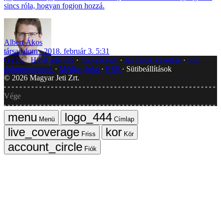
sincs róla, hogyan fogjon hozzá.
Albert Ákos
társadalom
2018. február 3. 5:31
GYIK
Hibát jelentek
Impresszum
Javítások kezelése
Jogi
dokumentumok
Médiaajánlat
RSS
Sütibeállítások
©
2026
Magyar Jeti Zrt.
Vége
Menü
Címlap
Friss
Kör
Fiók