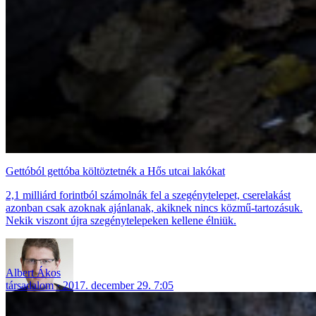
Gettóból gettóba költöztetnék a Hős utcai lakókat
2,1 milliárd forintból számolnák fel a szegénytelepet, cserelakást
azonban csak azoknak ajánlanak, akiknek nincs közmű-tartozásuk.
Nekik viszont újra szegénytelepeken kellene élniük.
Albert Ákos
társadalom
2017. december 29. 7:05