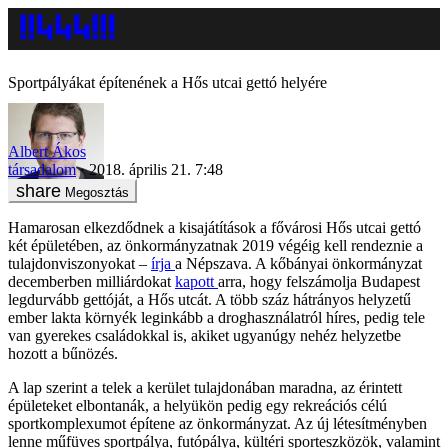
Sportpályákat építenének a Hős utcai gettó helyére
Albert Ákos
társadalom
2018. április 21. 7:48
Megosztás
Hamarosan elkezdődnek a kisajátítások a fővárosi Hős utcai gettó
két épületében, az önkormányzatnak 2019 végéig kell rendeznie a
tulajdonviszonyokat –
írja
a Népszava. A kőbányai önkormányzat
decemberben milliárdokat
kapott
arra, hogy felszámolja Budapest
legdurvább gettóját, a Hős utcát. A több száz hátrányos helyzetű
ember lakta környék leginkább a droghasználatról híres, pedig tele
van gyerekes családokkal is, akiket ugyanúgy nehéz helyzetbe
hozott a bűnözés.
A lap szerint a telek a kerület tulajdonában maradna, az érintett
épületeket elbontanák, a helyükön pedig egy rekreációs célú
sportkomplexumot építene az önkormányzat. Az új létesítményben
lenne műfüves sportpálya, futópálya, kültéri sporteszközök, valamint