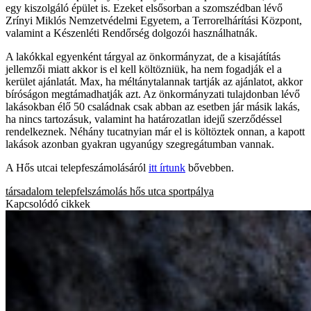
egy kiszolgáló épület is. Ezeket elsősorban a szomszédban lévő
Zrínyi Miklós Nemzetvédelmi Egyetem, a Terrorelhárítási Központ,
valamint a Készenléti Rendőrség dolgozói használhatnák.
A lakókkal egyenként tárgyal az önkormányzat, de a kisajátítás
jellemzői miatt akkor is el kell költözniük, ha nem fogadják el a
kerület ajánlatát. Max, ha méltánytalannak tartják az ajánlatot, akkor
bíróságon megtámadhatják azt. Az önkormányzati tulajdonban lévő
lakásokban élő 50 családnak csak abban az esetben jár másik lakás,
ha nincs tartozásuk, valamint ha határozatlan idejű szerződéssel
rendelkeznek. Néhány tucatnyian már el is költöztek onnan, a kapott
lakások azonban gyakran ugyanúgy szegregátumban vannak.
A Hős utcai telepfeszámolásáról
itt írtunk
bővebben.
társadalom
telepfelszámolás
hős utca
sportpálya
Kapcsolódó cikkek