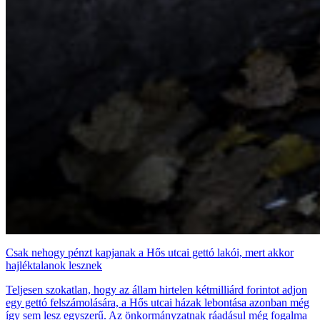
Csak nehogy pénzt kapjanak a Hős utcai gettó lakói, mert akkor
hajléktalanok lesznek
Teljesen szokatlan, hogy az állam hirtelen kétmilliárd forintot adjon
egy gettó felszámolására, a Hős utcai házak lebontása azonban még
így sem lesz egyszerű. Az önkormányzatnak ráadásul még fogalma