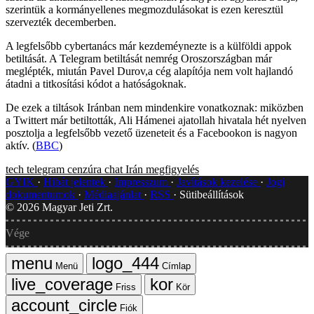
szerintük a kormányellenes megmozdulásokat is ezen keresztül
szervezték decemberben.
A legfelsőbb cybertanács már kezdeméynezte is a külföldi appok
betiltását. A Telegram betiltását nemrég Oroszországban már
meglépték, miután Pavel Durov,a cég alapítója nem volt hajlandó
átadni a titkosítási kódot a hatóságoknak.
De ezek a tiltások Iránban nem mindenkire vonatkoznak: miközben
a Twittert már betiltották, Ali Hámenei ajatollah hivatala hét nyelven
posztolja a legfelsőbb vezető üzeneteit és a Facebookon is nagyon
aktív. (
BBC
)
tech
telegram
cenzúra
chat
Irán
megfigyelés
GYIK
Hibát jelentek
Impresszum
Javítások kezelése
Jogi
dokumentumok
Médiaajánlat
RSS
Sütibeállítások
©
2026
Magyar Jeti Zrt.
Vége
Menü
Címlap
Friss
Kör
Fiók