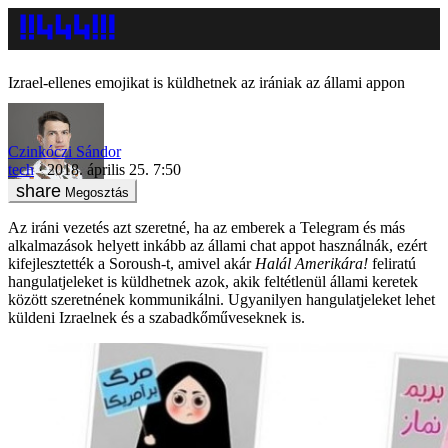
Izrael-ellenes emojikat is küldhetnek az irániak az állami appon
Czinkóczi Sándor
tech
2018. április 25. 7:50
Megosztás
Az iráni vezetés azt szeretné, ha az emberek a Telegram és más
alkalmazások helyett inkább az állami chat appot használnák, ezért
kifejlesztették a Soroush-t, amivel akár
Halál Amerikára!
feliratú
hangulatjeleket is küldhetnek azok, akik feltétlenül állami keretek
között szeretnének kommunikálni. Ugyanilyen hangulatjeleket lehet
küldeni Izraelnek és a szabadkőműveseknek is.