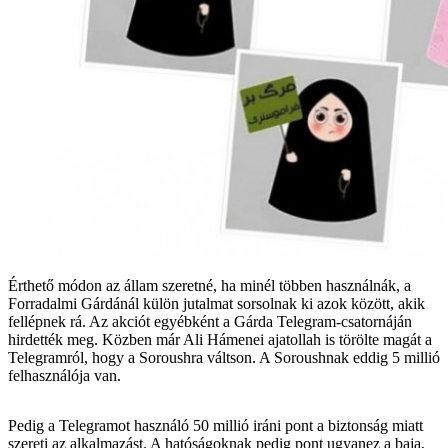
Érthető módon az állam szeretné, ha minél többen használnák, a
Forradalmi Gárdánál külön jutalmat sorsolnak ki azok között, akik
fellépnek rá. Az akciót egyébként a Gárda Telegram-csatornáján
hirdették meg. Közben már Ali Hámenei ajatollah is törölte magát a
Telegramról, hogy a Soroushra váltson. A Soroushnak eddig 5 millió
felhasználója van.
Pedig a Telegramot használó 50 millió iráni pont a biztonság miatt
szereti az alkalmazást. A hatóságoknak pedig pont ugyanez a baja,