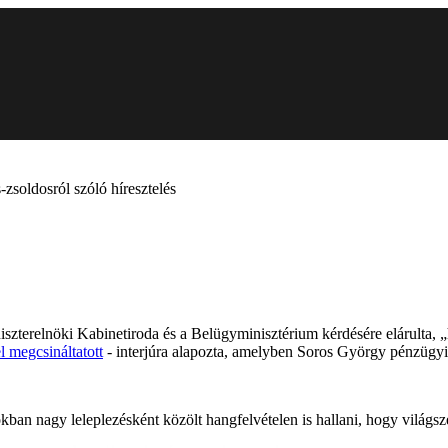
zsoldosról szóló híresztelés
iszterelnöki Kabinetiroda és a Belügyminisztérium kérdésére elárulta
l megcsináltatott
- interjúra alapozta, amelyben Soros György pénzügyi 
kban nagy leleplezésként közölt hangfelvételen is hallani, hogy világsze