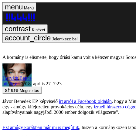
Menü
Kinézet
Jelentkezz be!
A kormány is elismerte, hogy óriási kamu volt a kétezer magyar Soros-
Horváth Bence
bűnügy
2018. április 27. 7:23
Megosztás
Jávor Benedek EP-képviselő
írt arról a Facebook-oldalán
, hogy a Min
egy - amúgy kifejezetten provokációs célú, egy
izraeli hírszerző cégge
alapítványainak nagyjából 2000 ember dolgozik világszerte”.
Ezt amúgy korábban már mi is megírtuk
, hiszen a kormányközeli lapo