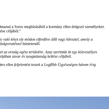
rtalmazná a Soros megbízásából a kormány ellen dolgozó személyeket.
ése céljából.”
 való tényt oly módon elferdítve állít vagy híresztel, amely a
dságvesztéssel büntetendő.
az ország egész területére. Azaz szerintük itt egy közveszélyes
rtjában zavar és nyugtalanság keltése céljából.
ettes ellen feljelentést teszek a Legfőbb Ügyészségen három évig