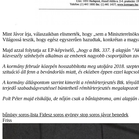
Mint Jávor írja, válaszaikban elismerték, hogy „sem a Miniszterelnö
Világossá teszik, hogy egész egyszerűen hazudtak, konkrétan a magya
Majd azzal folytatja az EP-képviselő, „
hogy a Btk. 337. § alapján "Aki
közveszély színhelyén alkalmas az emberek nagyobb csoportjában zava
A kormány február közepén hosszabbította meg utoljára 2018. szeptembe
szituáció áll fenn a bevándorlás miatt, és eközben éppen ezzel kapcs
A kormány álláspontom szerint kimeríti a rémhírterjesztés Btk. tényállá
terjedő szabadságvesztéssel büntethető rémhírterjesztés megalapozott
Polt Péter majd elsikálja, de nőjön csak a bűnlajstroma, ami alapján 
bűnügy
soros-lista
Fidesz
soros györgy
stop soros
jávor benedek
Friss