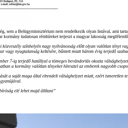
kség, sem a Belügyminisztérium nem rendelkezik olyan listával, ami ta
r kormány tudatosan rémhíreket terjeszt a magyar lakosság megfélemlít
 közveszély színhelyén nagy nyilvánosság előtt olyan valótlan tényt vagy
r vagy nyugtalanság keltésére, bűntett miatt három évig terjedő szaba
r 7-ig terjedő hatállyal a tömeges bevándorlás okozta válsághelyzetet 
olatban a kormány valótlan tényeket híresztel az emberek nagyobb csopo
sát a saját maga által elrendelt válsághelyzet miatt, ezért ismeretlen t
 gyanújával.
bíróság elé lehet majd állítani”