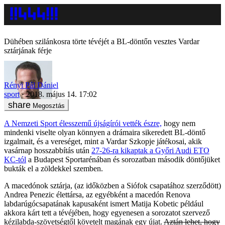
Dühében szilánkosra törte tévéjét a BL-döntőn vesztes Vardar
sztárjának férje
Rényi Pál Dániel
sport
2018. május 14. 17:02
Megosztás
A Nemzeti Sport élesszemű újságírói vették észre,
hogy nem
mindenki viselte olyan könnyen a drámaira sikeredett BL-döntő
izgalmait, és a vereséget, mint a Vardar Szkopje játékosai, akik
vasárnap hosszabbítás után
27-26-ra kikaptak a Győri Audi ETO
KC-tól
a Budapest Sportarénában és sorozatban második döntőjüket
bukták el a zöldekkel szemben.
A macedónok sztárja, (az időközben a Siófok csapatához szerződött)
Andrea Penezic élettársa, az egyébként a macedón Renova
labdarúgócsapatának kapusaként ismert Matija Kobetic például
akkora kárt tett a tévéjében, hogy egyenesen a sorozatot szervező
kézilabda-szövetségtől követelt magának egy újat.
Aztán lehet, hogy