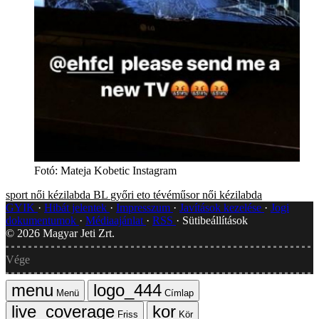
Fotó
:
Mateja Kobetic Instagram
sport
női kézilabda BL
győri eto
tévéműsor
női kézilabda
GYIK
Hibát jelentek
Impresszum
Javítások kezelése
Jogi
dokumentumok
Médiaajánlat
RSS
Sütibeállítások
©
2026
Magyar Jeti Zrt.
Vége
Menü
Címlap
Friss
Kör