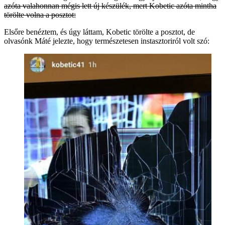
azóta valahonnan mégis lett új készülék, mert Kobetic azóta mintha
törölte volna a posztot:
Elsőre benéztem, és úgy láttam, Kobetic törölte a posztot, de
olvasónk Máté jelezte, hogy természetesen instasztoriról volt szó: