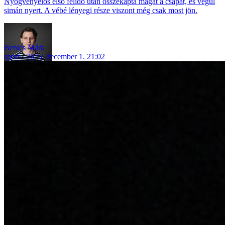
Nyögvenyelős első félidő után összekapta magát a csapat, és végül
simán nyert. A vébé lényegi része viszont még csak most jön.
Benics Márk
sport
2025. december 1. 21:02