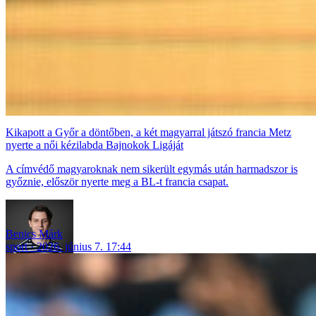
Kikapott a Győr a döntőben, a két magyarral játszó francia Metz
nyerte a női kézilabda Bajnokok Ligáját
A címvédő magyaroknak nem sikerült egymás után harmadszor is
győznie, először nyerte meg a BL-t francia csapat.
Benics Márk
sport
2026. június 7. 17:44