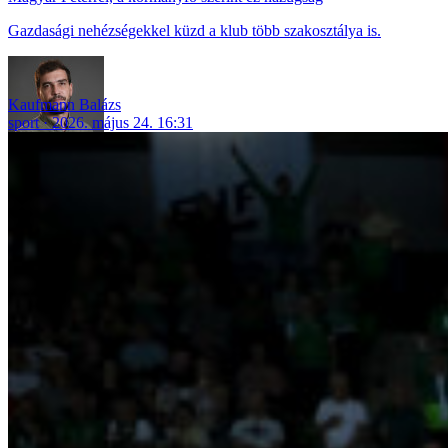
Gazdasági nehézségekkel küzd a klub több szakosztálya is.
Kaufmann Balázs
sport
2026. május 24. 16:31