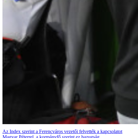
Az Index szerint a Ferencváros vezetői felvették a kapcsolatot
Magyar Péterrel, a kormányfő szerint ez hazugság