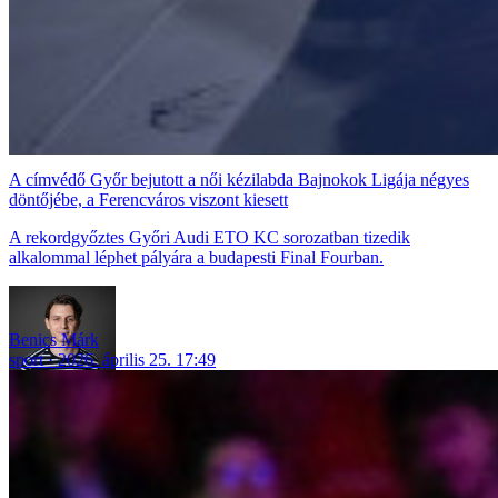
A címvédő Győr bejutott a női kézilabda Bajnokok Ligája négyes
döntőjébe, a Ferencváros viszont kiesett
A rekordgyőztes Győri Audi ETO KC sorozatban tizedik
alkalommal léphet pályára a budapesti Final Fourban.
Benics Márk
sport
2026. április 25. 17:49