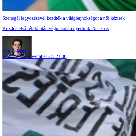
Szenegál legyőzésével kezdték a világbajnokságot a női kézisek
Küzdős első félidő után végül simán nyertünk 26-17-re.
Benics Márk
sport
2025. november 27. 21:00