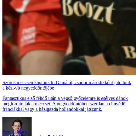
Szoros meccsen kaptunk ki Dániától, csoportmásodikként jutottunk
a kézi-vb negyeddöntőjébe
Fantasztikus első félidő után a végső győzelemre is esélyes dánok
megfordították a meccset. A negyeddöntőben szerdán a címvédő
franciákkal vagy a házigazda hollandokkal játszunk.
Benics Márk