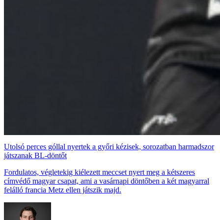
Utolsó perces góllal nyertek a győri kézisek, sorozatban harmadszor
játszanak BL-döntőt
Fordulatos, végletekig kiélezett meccset nyert meg a kétszeres
címvédő magyar csapat, ami a vasárnapi döntőben a két magyarral
felálló francia Metz ellen játszik majd.