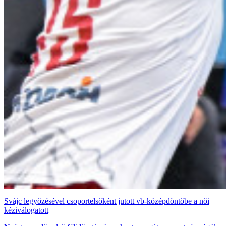
Svájc legyőzésével csoportelsőként jutott vb-középdöntőbe a női
kéziválogatott