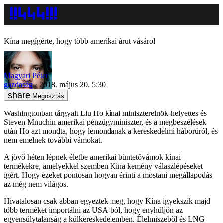
Kína megígérte, hogy több amerikai árut vásárol
Magyari Péter
gazdaság
2018. május 20. 5:30
Megosztás
Washingtonban tárgyalt Liu Ho kínai miniszterelnök-helyettes és
Steven Mnuchin amerikai pénzügyminiszter, és a megbeszélések
után Ho azt mondta, hogy lemondanak a kereskedelmi háborúról, és
nem emelnek további vámokat.
A jövő héten lépnek életbe amerikai büntetővámok kínai
termékekre, amelyekkel szemben Kína kemény válaszlépéseket
ígért. Hogy ezeket pontosan hogyan érinti a mostani megállapodás
az még nem világos.
Hivatalosan csak abban egyeztek meg, hogy Kína igyekszik majd
több terméket importálni az USA-ból, hogy enyhüljön az
egyensúlytalanság a külkereskedelemben. Élelmiszeből és LNG