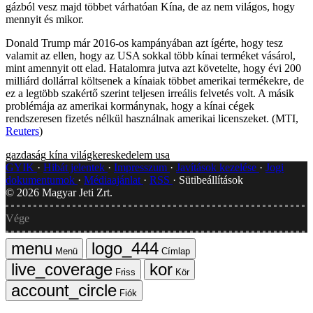
gázból vesz majd többet várhatóan Kína, de az nem világos, hogy
mennyit és mikor.
Donald Trump már 2016-os kampányában azt ígérte, hogy tesz
valamit az ellen, hogy az USA sokkal több kínai terméket vásárol,
mint amennyit ott elad. Hatalomra jutva azt követelte, hogy évi 200
milliárd dollárral költsenek a kínaiak többet amerikai termékekre, de
ez a legtöbb szakértő szerint teljesen irreális felvetés volt. A másik
problémája az amerikai kormánynak, hogy a kínai cégek
rendszeresen fizetés nélkül használnak amerikai licenszeket. (MTI,
Reuters
)
gazdaság
kína
világkereskedelem
usa
GYIK
Hibát jelentek
Impresszum
Javítások kezelése
Jogi
dokumentumok
Médiaajánlat
RSS
Sütibeállítások
©
2026
Magyar Jeti Zrt.
Vége
Menü
Címlap
Friss
Kör
Fiók