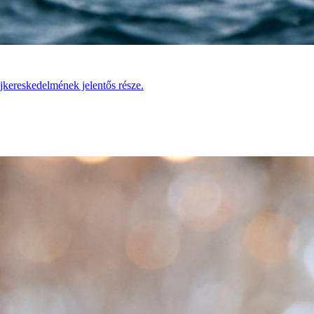
ajkereskedelmének jelentős része.