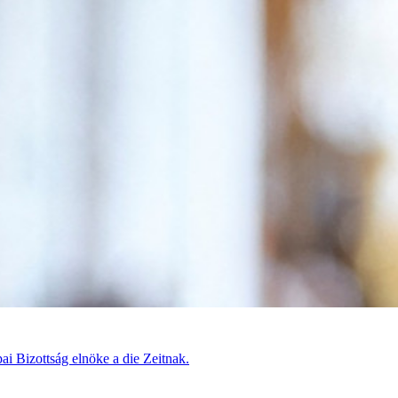
pai Bizottság elnöke a die Zeitnak.