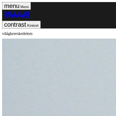
Menü
Kinézet
világkereskedelem