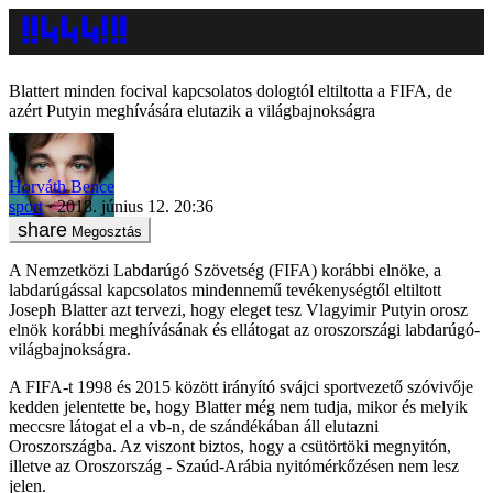
Blattert minden focival kapcsolatos dologtól eltiltotta a FIFA, de
azért Putyin meghívására elutazik a világbajnokságra
Horváth Bence
sport
2018. június 12. 20:36
Megosztás
A Nemzetközi Labdarúgó Szövetség (FIFA) korábbi elnöke, a
labdarúgással kapcsolatos mindennemű tevékenységtől eltiltott
Joseph Blatter azt tervezi, hogy eleget tesz Vlagyimir Putyin orosz
elnök korábbi meghívásának és ellátogat az oroszországi labdarúgó-
világbajnokságra.
A FIFA-t 1998 és 2015 között irányító svájci sportvezető szóvivője
kedden jelentette be, hogy Blatter még nem tudja, mikor és melyik
meccsre látogat el a vb-n, de szándékában áll elutazni
Oroszországba. Az viszont biztos, hogy a csütörtöki megnyitón,
illetve az Oroszország - Szaúd-Arábia nyitómérkőzésen nem lesz
jelen.