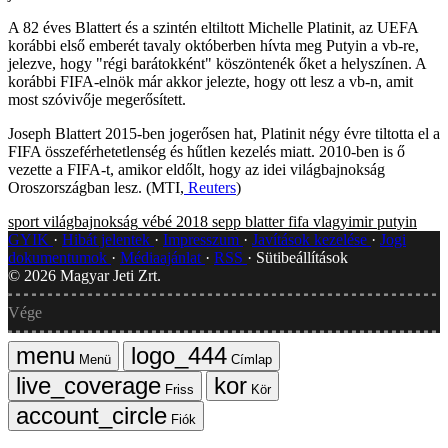
A 82 éves Blattert és a szintén eltiltott Michelle Platinit, az UEFA
korábbi első emberét tavaly októberben hívta meg Putyin a vb-re,
jelezve, hogy "régi barátokként" köszöntenék őket a helyszínen. A
korábbi FIFA-elnök már akkor jelezte, hogy ott lesz a vb-n, amit
most szóvivője megerősített.
Joseph Blattert 2015-ben jogerősen hat, Platinit négy évre tiltotta el a
FIFA összeférhetetlenség és hűtlen kezelés miatt. 2010-ben is ő
vezette a FIFA-t, amikor eldőlt, hogy az idei világbajnokság
Oroszországban lesz. (MTI,
Reuters
)
sport
világbajnokság
vébé 2018
sepp blatter
fifa
vlagyimir putyin
GYIK
Hibát jelentek
Impresszum
Javítások kezelése
Jogi
dokumentumok
Médiaajánlat
RSS
Sütibeállítások
©
2026
Magyar Jeti Zrt.
Vége
Menü
Címlap
Friss
Kör
Fiók