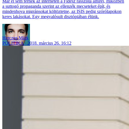
Már el sem férnek az interneten a Fidesz rasszista álhírei, miközben
a suttogó propaganda szerint az ellenzék mecseteket épít, és
mindenhova migránsokat költöztetne, az ISIS pedig szórólapokon
keres lakásokat. Egy megvalósult disztópiában élünk.
Herczeg Márk
POLITIKA
2018. március 26. 16:12