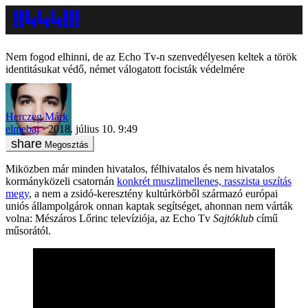
Nem fogod elhinni, de az Echo Tv-n szenvedélyesen keltek a török
identitásukat védő, német válogatott focisták védelmére
Herczeg Márk
elmebaj
2018. július 10. 9:49
Megosztás
Miközben már minden hivatalos, félhivatalos és nem hivatalos
kormányközeli csatornán
konkrét muszlimellenes, rasszista uszítás
megy
, a nem a zsidó-keresztény kultúrkörből származó európai
uniós állampolgárok onnan kaptak segítséget, ahonnan nem várták
volna: Mészáros Lőrinc televíziója, az Echo Tv
Sajtóklub
című
műsorától.