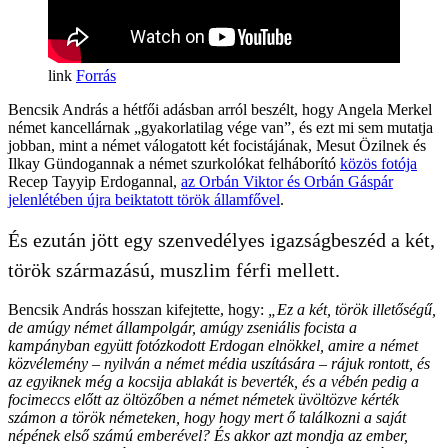
Forrás
Bencsik András a hétfői adásban arról beszélt, hogy Angela Merkel
német kancellárnak „gyakorlatilag vége van”, és ezt mi sem mutatja
jobban, mint a német válogatott két focistájának, Mesut Özilnek és
Ilkay Gündogannak a német szurkolókat felháborító
közös fotója
Recep Tayyip Erdogannal,
az Orbán Viktor és Orbán Gáspár
jelenlétében újra beiktatott török államfővel
.
És ezután jött egy szenvedélyes igazságbeszéd a két,
török származású, muszlim férfi mellett.
Bencsik András hosszan kifejtette, hogy:
„Ez a két, török illetőségű,
de amúgy német állampolgár, amúgy zseniális focista a
kampányban együtt fotózkodott Erdogan elnökkel, amire a német
közvélemény – nyilván a német média uszítására – rájuk rontott, és
az egyiknek még a kocsija ablakát is beverték, és a vébén pedig a
focimeccs előtt az öltözőben a német németek üvöltözve kérték
számon a török németeken, hogy hogy mert ő találkozni a saját
népének első számú emberével? És akkor azt mondja az ember,