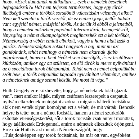
hogy: »Ezek dumálnak multikultura... ezek a németek beszélnek
befogadásról?« Hát nem teljesen természetes, hogy egy török
illetőségű ember a törökök sorsdöntő választásán véleményt alkot?
Nem kell szeretni a török vezetőt, de ez emberi joga, kettős tudata
van: egyfelől német, másfelől török. Az derült ki ebből a jelenetből,
hogy a németek miközben papolnak toleranciáról, beengedésről,
lényegileg a német állampolgárok meglincselték ezt a két törököt,
Németország a vébén emiatt elbukott, vagyis a hamu alatt izzik a
parázs. Németországban sokkal nagyobb a baj, mint mi azt
gondolnánk, tehát nemhogy a németek nem akarnak újabb
migránsokat, hanem a bent lévőket sem tolerálják, és ez brutálisan
kiütközött, amikor egy ott született, ott élő török ki merte nyilvánítani
az ő speciálisan török álláspontját. Tehát nem a német belpolitikába
szólt bele, a török belpolitika kapcsán nyilvánított véleményt, amihez
a németeknek amúgy semmi közük. Na most itt vége.”
Huth Gergely erre közbevette, hogy „a németeknek totál igazuk
van”, mert amikor látják, milyen csúfosan leszerepelt a csapatuk,
nyilván elkezdenek mutogatni azokra a migráns hátterű focistákra,
akik nem vették olyan komolyan ezt a vébét, de mit vártak. Bencsik
helyre is tette: nem a német focisták, hanem a német szurkolók
szítottak ellenségeskedést, sőt a török focisták csak annyit mondtak,
hogy találkoztak Erdogannal, amire a németek elkezdtek őrjöngeni.
Erre már Huth is azt mondja Németországról, hogy:
„Tulajdonképpen egy török focistának, ha már ott van, egyébként