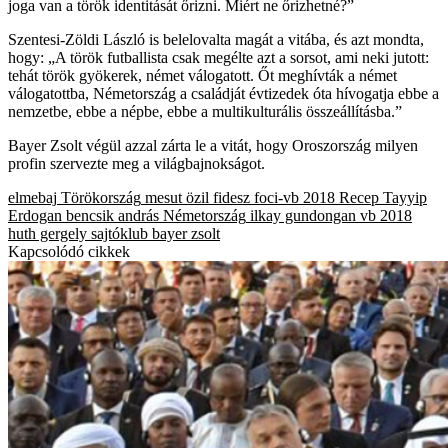
joga van a török identitását őrizni. Miért ne őrizhetné?”
Szentesi-Zöldi László is belelovalta magát a vitába, és azt mondta,
hogy: „A török futballista csak megélte azt a sorsot, ami neki jutott:
tehát török gyökerek, német válogatott. Őt meghívták a német
válogatottba, Németország a családját évtizedek óta hívogatja ebbe a
nemzetbe, ebbe a népbe, ebbe a multikulturális összeállításba.”
Bayer Zsolt végül azzal zárta le a vitát, hogy Oroszország milyen
profin szervezte meg a világbajnokságot.
elmebaj
Törökország
mesut özil
fidesz
foci-vb 2018
Recep Tayyip
Erdogan
bencsik andrás
Németország
ilkay gundongan
vb 2018
huth gergely
sajtóklub
bayer zsolt
Kapcsolódó cikkek