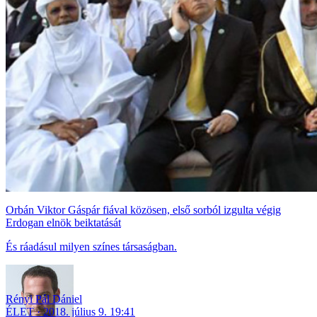
Orbán Viktor Gáspár fiával közösen, első sorból izgulta végig
Erdogan elnök beiktatását
És ráadásul milyen színes társaságban.
Rényi Pál Dániel
ÉLET
2018. július 9. 19:41