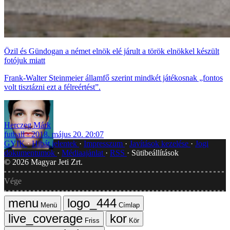
Özil és Gündogan a német elnök elé járult a török elnökkel készült
fotójuk miatt
Frank-Walter Steinmeier államfő szerint mindkét játékosnak „fontos
volt tisztázni ezt a félreértést”.
Herczeg Márk
futball
2018. május 20. 20:07
GYIK
Hibát jelentek
Impresszum
Javítások kezelése
Jogi
dokumentumok
Médiaajánlat
RSS
Sütibeállítások
©
2026
Magyar Jeti Zrt.
Vége
Menü
Címlap
Friss
Kör