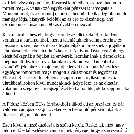
az LMP visszalép néhány fővárosi kerületben, ez azonban nem
történt meg. A vállalkozó egyébként pénzzel is támogatta a
Momentumot, és azt mondja, most is bennük bízik a legjobban, de
már úgy látja, hiányzik belőlük az az erő és elszántság, ami
Orbánban és társaiban a 80-as években megvolt.
Raskó arról is beszélt, hogy szerinte az ellenzéknek ki kellene
vonulnia a parlamentből, mert a jelenlétüknek semmi értelme és
haszna sincsen, ráadásul csak legitimálják a Fidesznek a jogállam
lebontása érdekében tett intézkedésit. A kivonulásra legalább egy
kicsit felkapnák a fejüket az emberek, leomlanának a demokrácia
megmaradt díszletei, és valamikor évek múlva talán ebből a
csöndből jelentkezik majd egy új ellenzéki erő, ami képes lesz
egységbe tömöríteni maga mögött a választókat és legyőzni a
Fideszt. Raskó szerint ebben a csoportban a nyilasokon és az
ultraliberálisokon kívül mindenkinek helye lesz, és az oktatást,
valamint a szegények megsegítését kell a politikájuk középpontjába
állítani.
A Fidesz közben EU-s forrásokból működteti az országot, és bár
valóban van gazdasági növekedés, a beáramló pénzen inkább a
fideszes oligarchák híznak.
Ezen kívül a mezőgazdaság is szóba került, Raskónak még nagy
falumentő elképzelése is van, aminek lényege, hogy az üresen álló