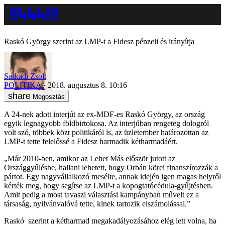
Raskó György szerint az LMP-t a Fidesz pénzeli és irányítja
Sarkadi Zsolt
POLITIKA
2018. augusztus 8. 10:16
Megosztás
A 24-nek adott interjút az ex-MDF-es Raskó György, az ország
egyik legnagyobb földbirtokosa. Az interjúban rengeteg dologról
volt szó, többek közt politikáról is, az üzletember határozottan az
LMP-t tette felelőssé a Fidesz harmadik kétharmadáért.
„Már 2010-ben, amikor az Lehet Más először jutott az
Országgyűlésbe, hallani lehetett, hogy Orbán körei finanszírozzák a
pártot. Egy nagyvállalkozó mesélte, annak idején igen magas helyről
kérték meg, hogy segítse az LMP-t a kopogtatócédula-gyűjtésben.
Amit pedig a most tavaszi választási kampányban művelt ez a
társaság, nyilvánvalóvá tette, kinek tartozik elszámolással.”
Raskó szerint a kétharmad megakadályozásához elég lett volna, ha