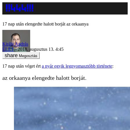
17 nap után elengedte halott borját az orkaanya
Király András
ÉLET
2018. augusztus 13. 4:45
Megosztás
17 nap után véget ért
a nyár egyik legnyomasztóbb története
:
az orkaanya elengedte halott borját.