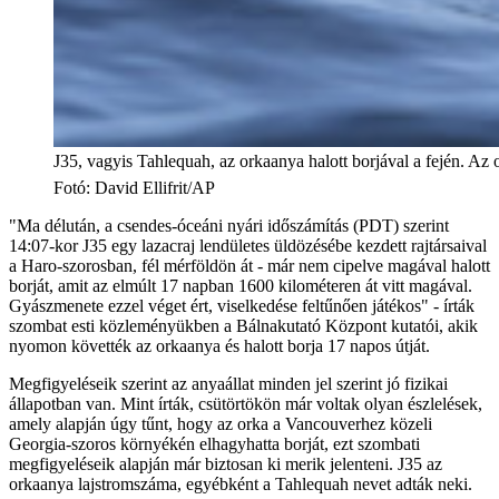
J35, vagyis Tahlequah, az orkaanya halott borjával a fején. Az o
Fotó
:
David Ellifrit/AP
"Ma délután, a csendes-óceáni nyári időszámítás (PDT) szerint
14:07-kor J35 egy lazacraj lendületes üldözésébe kezdett rajtársaival
a Haro-szorosban, fél mérföldön át - már nem cipelve magával halott
borját, amit az elmúlt 17 napban 1600 kilométeren át vitt magával.
Gyászmenete ezzel véget ért, viselkedése feltűnően játékos" - írták
szombat esti közleményükben a Bálnakutató Központ kutatói, akik
nyomon követték az orkaanya és halott borja 17 napos útját.
Megfigyeléseik szerint az anyaállat minden jel szerint jó fizikai
állapotban van. Mint írták, csütörtökön már voltak olyan észlelések,
amely alapján úgy tűnt, hogy az orka a Vancouverhez közeli
Georgia-szoros környékén elhagyhatta borját, ezt szombati
megfigyeléseik alapján már biztosan ki merik jelenteni. J35 az
orkaanya lajstromszáma, egyébként a Tahlequah nevet adták neki.