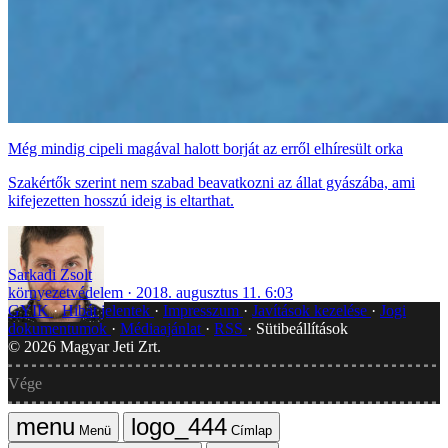
Még mindig cipeli magával halott borját az erről elhíresült orka
Szakértők szerint nem szabad beavatkozni az állat gyászába, ami
kifejezetten hosszú ideig is eltarthat.
Sarkadi Zsolt
környezetvédelem
2018. augusztus 11. 6:03
GYIK
Hibát jelentek
Impresszum
Javítások kezelése
Jogi
dokumentumok
Médiaajánlat
RSS
Sütibeállítások
©
2026
Magyar Jeti Zrt.
Vége
Menü
Címlap