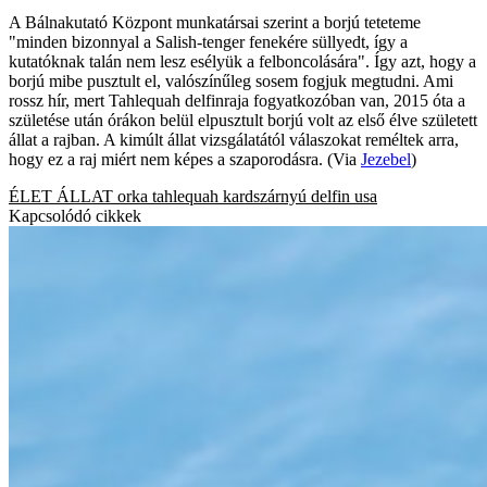
A Bálnakutató Központ munkatársai szerint a borjú teteteme
"minden bizonnyal a Salish-tenger fenekére süllyedt, így a
kutatóknak talán nem lesz esélyük a felboncolására". Így azt, hogy a
borjú mibe pusztult el, valószínűleg sosem fogjuk megtudni. Ami
rossz hír, mert Tahlequah delfinraja fogyatkozóban van, 2015 óta a
születése után órákon belül elpusztult borjú volt az első élve született
állat a rajban. A kimúlt állat vizsgálatától válaszokat reméltek arra,
hogy ez a raj miért nem képes a szaporodásra. (Via
Jezebel
)
ÉLET
ÁLLAT
orka
tahlequah
kardszárnyú delfin
usa
Kapcsolódó cikkek