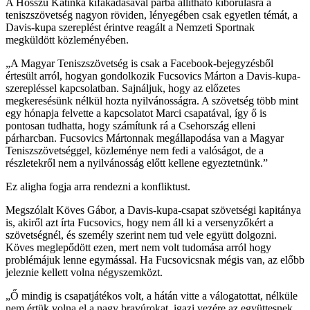
A Hosszú Katinka kifakadásával párba állítható kiborulásra a
teniszszövetség nagyon röviden, lényegében csak egyetlen témát, a
Davis-kupa szereplést érintve reagált a Nemzeti Sportnak
megküldött közleményében.
„A Magyar Teniszszövetség is csak a Facebook-bejegyzésből
értesült arról, hogyan gondolkozik Fucsovics Márton a Davis-kupa-
szerepléssel kapcsolatban. Sajnáljuk, hogy az előzetes
megkeresésünk nélkül hozta nyilvánosságra. A szövetség több mint
egy hónapja felvette a kapcsolatot Marci csapatával, így ő is
pontosan tudhatta, hogy számítunk rá a Csehország elleni
párharcban. Fucsovics Mártonnak megállapodása van a Magyar
Teniszszövetséggel, közleménye nem fedi a valóságot, de a
részletekről nem a nyilvánosság előtt kellene egyeztetnünk.”
Ez aligha fogja arra rendezni a konfliktust.
Megszólalt Köves Gábor, a Davis-kupa-csapat szövetségi kapitánya
is, akiről azt írta Fucsovics, hogy nem áll ki a versenyzőkért a
szövetségnél, és személy szerint nem tud vele együtt dolgozni.
Köves meglepődött ezen, mert nem volt tudomása arról hogy
problémájuk lenne egymással. Ha Fucsovicsnak mégis van, az előbb
jeleznie kellett volna négyszemközt.
„Ő mindig is csapatjátékos volt, a hátán vitte a válogatottat, nélküle
nem értük volna el a nagy bravúrokat, igazi vezére az együttesnek.