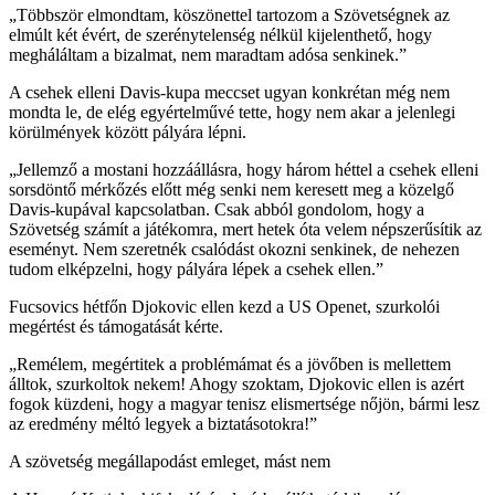
„Többször elmondtam, köszönettel tartozom a Szövetségnek az
elmúlt két évért, de szerénytelenség nélkül kijelenthető, hogy
megháláltam a bizalmat, nem maradtam adósa senkinek.”
A csehek elleni Davis-kupa meccset ugyan konkrétan még nem
mondta le, de elég egyértelművé tette, hogy nem akar a jelenlegi
körülmények között pályára lépni.
„Jellemző a mostani hozzáállásra, hogy három héttel a csehek elleni
sorsdöntő mérkőzés előtt még senki nem keresett meg a közelgő
Davis-kupával kapcsolatban. Csak abból gondolom, hogy a
Szövetség számít a játékomra, mert hetek óta velem népszerűsítik az
eseményt. Nem szeretnék csalódást okozni senkinek, de nehezen
tudom elképzelni, hogy pályára lépek a csehek ellen.”
Fucsovics hétfőn Djokovic ellen kezd a US Openet, szurkolói
megértést és támogatását kérte.
„Remélem, megértitek a problémámat és a jövőben is mellettem
álltok, szurkoltok nekem! Ahogy szoktam, Djokovic ellen is azért
fogok küzdeni, hogy a magyar tenisz elismertsége nőjön, bármi lesz
az eredmény méltó legyek a biztatásotokra!”
A szövetség megállapodást emleget, mást nem