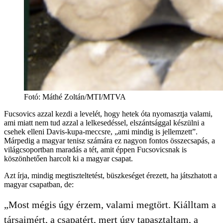
Fotó
:
Máthé Zoltán/MTI/MTVA
Fucsovics azzal kezdi a levelét, hogy hetek óta nyomasztja valami,
ami miatt nem tud azzal a lelkesedéssel, elszántsággal készülni a
csehek elleni Davis-kupa-meccsre, „ami mindig is jellemzett”.
Márpedig a magyar tenisz számára ez nagyon fontos összecsapás, a
világcsoportban maradás a tét, amit éppen Fucsovicsnak is
köszönhetően harcolt ki a magyar csapat.
Azt írja, mindig megtiszteltetést, büszkeséget érezett, ha játszhatott a
magyar csapatban, de:
„Most mégis úgy érzem, valami megtört. Kiálltam a
társaimért, a csapatért, mert úgy tapasztaltam, a