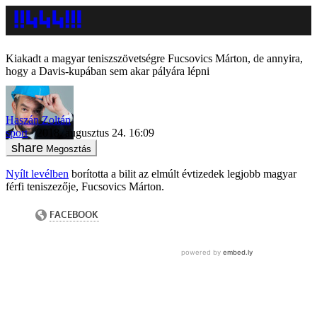
Kiakadt a magyar teniszszövetségre Fucsovics Márton, de annyira,
hogy a Davis-kupában sem akar pályára lépni
Haszán Zoltán
sport
2018. augusztus 24. 16:09
Megosztás
Nyílt levélben
borította a bilit az elmúlt évtizedek legjobb magyar
férfi teniszezője, Fucsovics Márton.