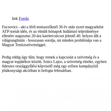
Forrás
Fucsovics - aki a férfi teniszezőknél 36 év után nyert magyarként
ATP-tornát idén, és az elmúlt hónapok hullámzó teljesítménye
ellenére augusztus 20-ára karriercsúcsot jelentő 40. helyen állt a
világranglistán - hosszasan sorolja, mi minden problémája van a
Magyar Teniszszövetséggel.
Pedig eddig úgy tűnt, hogy remek a kapcsolat a szövetség és a
magyar topjátékos között, Szücs Lajos, a szövetség elnöke, egyben
fideszes országgyűlési képviselő még egy erősen kampányízű
jótákonysági akcióban is befogta februárban.