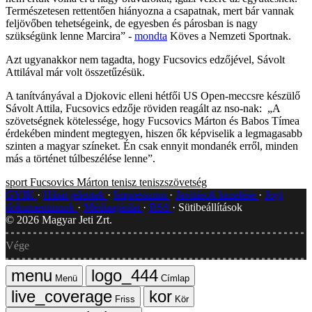
Természetesen rettentően hiányozna a csapatnak, mert bár vannak
feljövőben tehetségeink, de egyesben és párosban is nagy
szükségünk lenne Marcira” -
mondta
Köves a Nemzeti Sportnak.
Azt ugyanakkor nem tagadta, hogy Fucsovics edzőjével, Sávolt
Attilával már volt összetűzésük.
A tanítványával a Djokovic elleni hétfői US Open-meccsre készülő
Sávolt Attila, Fucsovics edzője röviden reagált az nso-nak: „A
szövetségnek kötelessége, hogy Fucsovics Márton és Babos Tímea
érdekében mindent megtegyen, hiszen ők képviselik a legmagasabb
szinten a magyar színeket. Én csak ennyit mondanék erről, minden
más a történet túlbeszélése lenne”.
sport
Fucsovics Márton
tenisz
teniszszövetség
GYIK
Hibát jelentek
Impresszum
Javítások kezelése
Jogi
dokumentumok
Médiaajánlat
RSS
Sütibeállítások
©
2026
Magyar Jeti Zrt.
Vége
Menü
Címlap
Friss
Kör