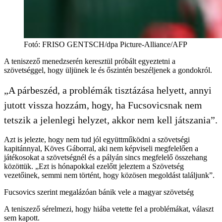
Fotó
:
FRISO GENTSCH/dpa Picture-Alliance/AFP
A teniszező menedzserén keresztül próbált egyeztetni a
szövetséggel, hogy üljünek le és őszintén beszéljenek a gondokról.
„A párbeszéd, a problémák tisztázása helyett, annyi
jutott vissza hozzám, hogy, ha Fucsovicsnak nem
tetszik a jelenlegi helyzet, akkor nem kell játszania”.
Azt is jelezte, hogy nem tud jól együttműködni a szövetségi
kapitánnyal, Köves Gáborral, aki nem képviseli megfelelően a
játékosokat a szövetségnél és a pályán sincs megfelelő összehang
közöttük. „Ezt is hónapokkal ezelőtt jeleztem a Szövetség
vezetőinek, semmi nem történt, hogy közösen megoldást találjunk”.
Fucsovics szerint megalázóan bánik vele a magyar szövetség
A teniszező sérelmezi, hogy hiába vetette fel a problémákat, választ
sem kapott.